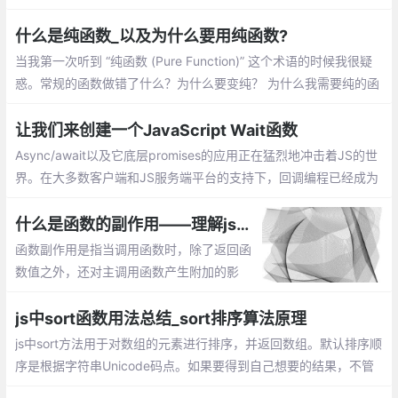
介绍：一个数组中添加新元素、把一个数组的值赋值到另一个数组
上、在对象使用push
什么是纯函数_以及为什么要用纯函数?
当我第一次听到 “纯函数 (Pure Function)” 这个术语的时候我很疑
惑。常规的函数做错了什么？为什么要变纯？ 为什么我需要纯的函
数？除非你已经知道什么是纯函数，否则你可能会问同样的疑惑
让我们来创建一个JavaScript Wait函数
Async/await以及它底层promises的应用正在猛烈地冲击着JS的世
界。在大多数客户端和JS服务端平台的支持下，回调编程已经成为
过去的事情。当然，基于回调的编程很丑陋的。
什么是函数的副作用——理解js编程中函数的副作用
函数副作用是指当调用函数时，除了返回函
数值之外，还对主调用函数产生附加的影
响。副作用的函数不仅仅只是返回了一个
值，而且还做了其他的事情
js中sort函数用法总结_sort排序算法原理
js中sort方法用于对数组的元素进行排序，并返回数组。默认排序顺
序是根据字符串Unicode码点。如果要得到自己想要的结果，不管
是升序还是降序，就需要提供比较函数了。该函数比较两个值的大