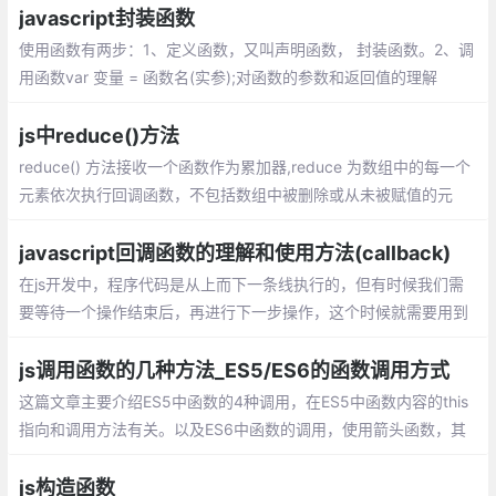
小，然后返回一个用于说明这两个值的相对顺序的数字
javascript封装函数
使用函数有两步：1、定义函数，又叫声明函数， 封装函数。2、调
用函数var 变量 = 函数名(实参);对函数的参数和返回值的理解
js中reduce()方法
reduce() 方法接收一个函数作为累加器,reduce 为数组中的每一个
元素依次执行回调函数，不包括数组中被删除或从未被赋值的元
素，接受四个参数：初始值（上一次回调的返回值），当前元素
值，当前索引，原数组。
javascript回调函数的理解和使用方法(callback)
在js开发中，程序代码是从上而下一条线执行的，但有时候我们需
要等待一个操作结束后，再进行下一步操作，这个时候就需要用到
回调函数。 在js中，函数也是对象，确切地说：函数是用Function
()构造函数创建的Function对象。
js调用函数的几种方法_ES5/ES6的函数调用方式
这篇文章主要介绍ES5中函数的4种调用，在ES5中函数内容的this
指向和调用方法有关。以及ES6中函数的调用，使用箭头函数，其
中箭头函数的this是和定义时有关和调用无关。
js构造函数