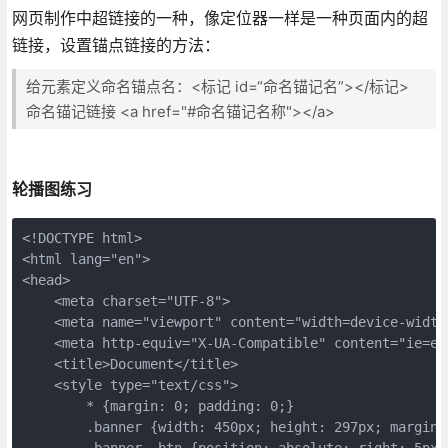
网页制作中超链接的一种，像定位器一样是一种页面内的超
链接，设置锚点链接的方法：
给元素定义命名锚点名：<标记 id=“命名锚记名”></标记>
命名锚记链接 <a href="#命名锚记名称"></a>
轮播图练习
<!DOCTYPE html>

<html lang="en">

<head>

    <meta charset="UTF-8">

    <meta name="viewport" content="width=device-width,
    <meta http-equiv="X-UA-Compatible" content="ie=edg
    <title>Document</title>

    <style type="text/css">

        * {margin: 0; padding: 0;}

        .banner {width: 450px; height: 297px; margin:
        .banner .btn {position: absolute; right: 5px; 