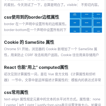
的差别，今天测试了一下，总算是明白了。visible： 不剪切内容。
hidden： 将超出对象尺寸的内容进行裁剪，将不出现滚动条。scro
ll： 将超出对象尺寸的内容进行裁剪，并以滚动条的方式显示超出
css使用到的border边框属性
的内容。
border 在一个声明中设置所有的边框属性。
border-bottom在一个声明中设置所有的下
边框属性。border-bottom-color设置下边
框的颜色。border-bottom-style设置下边框
Cookie 的 SameSite 属性
的样式。
Chrome 51 开始，浏览器的 Cookie 新增加了一个 SameSite 属
性，用来防止 CSRF 攻击和用户追踪。Cookie 往往用来存储用户
的身份信息，恶意网站可以设法伪造带有正确 Cookie 的 HTTP 请
求，这就是 CSRF 攻击。
React 也能“用上” computed属性
初次见到计算属性一词，是在 Vue 官方文档 《计算属性和侦听
器》 一节中，文章中是这样描述计算属性的：模板内的表达式非常
便利，但是设计它们的初衷是用于简单运算的。在模板中放入太多
的逻辑会让模板过重且难以维护。
css常用属性
text-align 属性规定元素中的文本的水平对齐方式。属性值：none
| center | left | right | justify;font-size表示设置字体大小，如果设