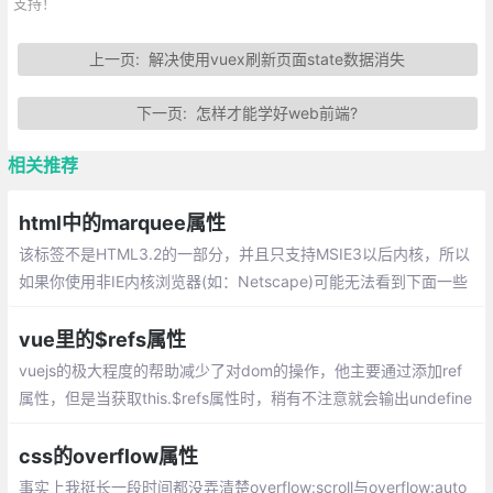
支持！
上一页:
解决使用vuex刷新页面state数据消失
下一页:
怎样才能学好web前端?
相关推荐
html中的marquee属性
该标签不是HTML3.2的一部分，并且只支持MSIE3以后内核，所以
如果你使用非IE内核浏览器(如：Netscape)可能无法看到下面一些
很有意思的效果，该标签是个容器标签
vue里的$refs属性
vuejs的极大程度的帮助减少了对dom的操作，他主要通过添加ref
属性，但是当获取this.$refs属性时，稍有不注意就会输出undefine
d导致我们对dom节点的操作报错。this.$refs.xxx为undefined的
几种情况记录：
css的overflow属性
事实上我挺长一段时间都没弄清楚overflow:scroll与overflow:auto