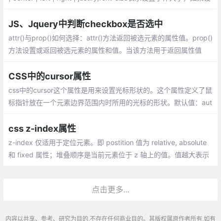
置成inherit表示继承父元素的字体大小值。
JS、Jquery中判断checkbox是否选中
attr()与prop()如何选择：attr()方法返回被选元素的属性值。prop()
方法设置或返回被选元素的属性和值。当该方法用于返回属性值
时，则返回第一个匹配元素的值。当该方法用于设置属性值时，则
为匹配元素集合设置一个或多个属性/值对。
CSS中的cursor属性
css中的cursor这个属性是用来设置光标形状的。这个属性定义了鼠
标指针放在一个元素边界范围内时所用的光标的形状。默认值：aut
o，继承性：yes，出现版本：css2
css z-index属性
z-index 仅适用于定位元素。即 postition 值为 relative, absolute
和 fixed 属性；堆叠顺序是当前元素位于 z 轴上的值。值越大表示
元素越靠近屏幕，反之元素越远离屏幕在同一个堆叠上下文中， z-i
ndex 值越大，越靠近屏幕。
点击更多...
内容以共享、参考、研究为目的,不存在任何商业目的。其版权属原作者所有,如有