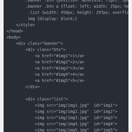
        .banner .btn a {float: left; width: 25px; hei
         .list {width: 450px; height: 297px; overflow:
         img {display: block;}

    </style>

</head>

<body>

    <div class="banner">

        <div class="btn">

            <a href="#img1">1</a>

            <a href="#img2">2</a>

            <a href="#img3">3</a>

            <a href="#img4">4</a>

            <a href="#img5">5</a>

        </div>

        <div class="list">

            <img src="img/img1.jpg"  id="img1">

            <img src="img/img2.jpg"  id="img2">

            <img src="img/img3.jpg"  id="img3">

            <img src="img/img4.jpg"  id="img4">

            <img src="img/img5.jpg"  id="img5">
