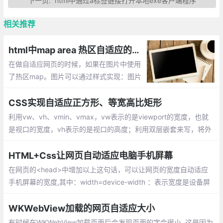
下一页:
html中通过a标签链接打开本地exe客户端程序
相关推荐
html中map area 热区自适应的原生js实现方案
在做自适应网页的时候，如果在图片中使用
了热区map。图片可以通过样式实现：图片
大小随页面变化，MAP中每个area的坐标也
随页面等比例的变化效果。根据分辨率自适
CSS实现自适应正方形、等宽高比矩形
应热区坐标
利用vw、vh、vmin、vmax，vw表示的是viewport的宽度，也就
是视口的宽度，vh表示的是视口的高度；利用双层嵌套来写，将外
层的div的position设置relative，内层的position设置为absoult
HTML+Css让网页自动适应电脑手机屏幕
在网页的<head>中增加以上这句话，可以让网页的宽度自动适应
手机屏幕的宽度,其中：width=device-width ：表示宽度是设备屏
幕的宽度,height=device-height ：表示宽度是设备屏幕的宽度
WKWebView加载的网页自适应大小
有时候在WKWebView加载页面后会发现页面的字会很小, 这是因为