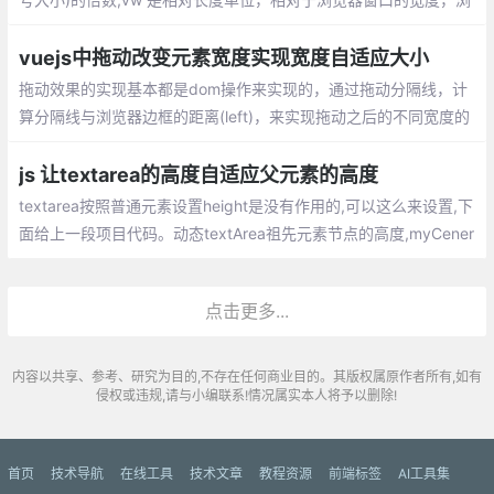
览器窗口宽度被均分为100个单位的vw,rem 和 vw 结合实现WEB页
面等比例缩放自适应
vuejs中拖动改变元素宽度实现宽度自适应大小
拖动效果的实现基本都是dom操作来实现的，通过拖动分隔线，计
算分隔线与浏览器边框的距离(left)，来实现拖动之后的不同宽度的
计算；当拖动分隔线1时，计算元素框left和mid；当拖动分隔线2时
js 让textarea的高度自适应父元素的高度
textarea按照普通元素设置height是没有作用的,可以这么来设置,下
面给上一段项目代码。动态textArea祖先元素节点的高度,myCener
是整个页面高度,otherDiv是textArea的祖先元素以外的其他高度
点击更多...
内容以共享、参考、研究为目的,不存在任何商业目的。其版权属原作者所有,如有
侵权或违规,请与小编联系!情况属实本人将予以删除!
首页
技术导航
在线工具
技术文章
教程资源
前端标签
AI工具集