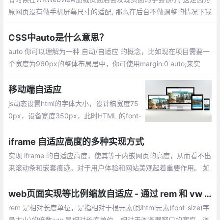
原网页没有做手机屏幕尺寸的适配, 那么在后台不做调整的情况下我
们移动端怎样来适配页面呢?以下代码可以适配大小
CSS中auto是什么意思？
auto 你可以理解为一种 自动/自适应 的概念，比如现在项目需要一
个宽度为960px的整体布局居中，你可使用margin:0 auto;来实
现。 无论用户浏览器宽度为多少。
移动端自适应
js动态设置html的字体大小，设计稿宽度75
0px，设备宽度350px，此时HTML 的font-
size:50px，及1rem=50px;设置html的font
-size: 13.33vw，设置html的font-size并缩
iframe 自适应高度的多种实现方式
放页面
实现 iframe 的自适应高度，使其等于内嵌网页的高度，从而看不出
来滚动条和嵌套痕迹。对于用户体验和网站美观起着重要作用。 如
果内容是固定的，那么我们可以通过CSS来给它直接定义一个高
度，同样可以实现上面的需求。
web页面实现等比例缩放自适应 - 通过 rem 和 vw 实现
rem 是相对长度单位，是指相对于根元素(即html元素)font-size(字
号大小)的倍数;vw 是相对长度单位，相对于浏览器窗口的宽度，浏