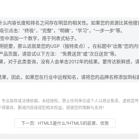
为什么内容长度和排名之间存在明显的相关性。如果您的资源比其他搜
点击：“终极”，“完整”，“明确”，“学习”，“一步一步”等。
标签中添加一个数字，用于列表式帖子。
明扼要，那么这就是您的USP（独特卖点）。在标题中“出售”您的
对于产品页面，请尝试以下方法： “免费送货”或“次日送货”等。
鲜的结果，对于此类查询，没有人会单击2012年的结果。要传达新鲜感，
。
结果，因此，如果您在行业中远程知名，请将您的品牌名称添加到标
、专业指导或法律依据。未经授权，禁止任何单位或个人以商业售卖、虚假宣传
不得篡改、删减内容或侵犯相关权益。感谢您的理解与支持！
下一页:
HTML5是什么?HTML5的前景、优势