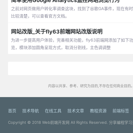
简单使用Google Analytics监控网站浏览行为
之前对网页做用户转化率调查这块，找到了谷歌GA事件，现在有
比较清楚，可以查看官方文档。
网站改版_关于fly63前端网站改版说明
为进一步提高用户体验，完善相关功能，fly63前端网添加了如
览，模块添加圆角呈现方式，取消分割线，主色调调整
内容以共享、参考、研究为目的,不存在任何商业目的。
首页
技术导航
在线工具
技术文章
教程资源
前端标签
Copyright © 2018
Web前端开发网
All Rights Reserved