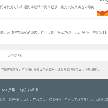
时间对使用方法和遇到问题做个简单记录。官方文档其实也介绍的
下功能：添加黑夜模式的切换，栏目页提供分享功能：qq，微博，链接复制
点击更多...
其版权属原作者所有,如有侵权或违规,请与小编联系!情况属实本人将予以删除!
AI工具集
前端库/框架
. 分享编程学习资源（教程/框架/库）、在线工具、技术教程、内容以学习参考为主，助