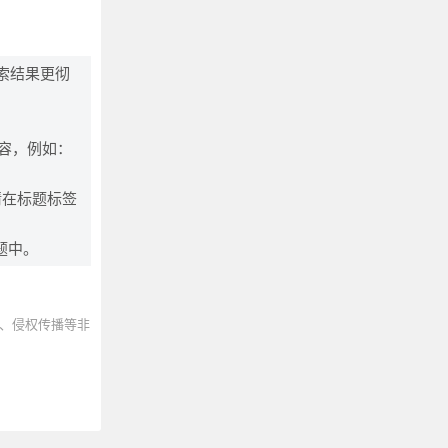
索结果更彻
内容，例如：
请在标题标签
题中。
、侵权传播等非