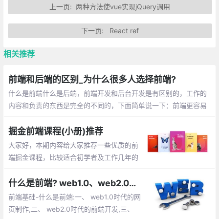
上一页:
两种方法使vue实现jQuery调用
下一页:
React ref
相关推荐
前端和后端的区别_为什么很多人选择前端?
什么是前端什么是后端，前端开发和后台开发是有区别的，工作的
内容和负责的东西是完全的不同的，下面简单说一下：前端更容易
入门，每天调整界面的展示，通过代码 完成优美的界面和酷炫的交
互。后端入门稍困难，每天关注的是业务逻辑的处理，数据的增删
掘金前端课程(小册)推荐
改查，性能的优化
大家好，本期内容给大家推荐一些优质的前
端掘金课程，比较适合初学者及工作几年的
前端小伙伴，里面的内容讲解的比较详细，
作者也是一线的大厂工作者。有兴趣的小伙
什么是前端? web1.0、web2.0时代的网页制作,前端开发都有哪些内容等
伴快来打卡看一下吧
前端基础-什么是前端:一、 web1.0时代的网
页制作,二、 web2.0时代的前端开发,三、