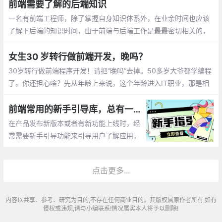
前端需要了解的后端知识
一名有前端工程师，除了掌握自身知识体系外，在业余时间也应该
了解下后端的知识时间，由于前端与后端工作是最最密切相关的，
多学习些后端知识对自身也是大有好处的。当然除了上述这些，计
算机网络、数据结构和算法、计算机组成和原理、离散数学等知识
女生30 岁转行做前端开发，晚吗？
都要涉及。
30岁转行做前端程序开发！请把“晚吗”去掉。50多岁大爷都学编程
了。你还担心啥？先从年龄上来说，这个年龄进入IT职业，那是相
当棒的黄金时间，有目标，有干劲，有新颖的思想，而且仍是女孩
子。
前端常用的新手引导库，总有一款适合你！
在产品发布新版本或者有新功能上线时，经
常需要新手引导功能来引导用户了解应用，
下面就来分享几个开箱即用的新手引导组件
工具库，帮你快速实现新手引导功能！
点击更多...
内容以共享、参考、研究为目的,不存在任何商业目的。其版权属原作者所有,如有
侵权或违规,请与小编联系!情况属实本人将予以删除!