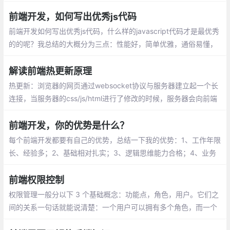
Web前端能做什么？四、 为什么要学习前端
开发,五、 前端开发都有哪些内容,六、 开发
前端开发，如何写出优秀js代码
环境
前端开发如何写出优秀js代码，什么样的javascript代码才是最优秀
的的呢？我总结的大概分为三点：性能好，简单优雅，通俗易懂，
这篇文章就将围绕这这3点来说明。
解读前端热更新原理
热更新：浏览器的网页通过websocket协议与服务器建立起一个长
连接，当服务器的css/js/html进行了修改的时候，服务器会向前端
发送一个更新的消息，如果是css或者html发生了改变，网页执行js
直接操作dom，局部刷新，如果是js发生了改变，只好刷新整个页
前端开发，你的优势是什么？
面。
每个前端开发都要有自己的优势，总结一下我的优势：1、工作年限
长、经验多；2、基础相对扎实；3、逻辑思维能力合格；4、业务
需求分析能合格。
前端权限控制
权限管理一般分以下 3 个基础概念：功能点，角色，用户。它们之
间的关系一句话就能说清楚：一个用户可以拥有多个角色，而一个
角色可以包含多个功能。