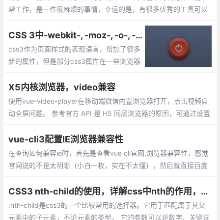
常工作，是一件很麻烦的事情，幸运的是，有很多优秀的工具可以
帮助测试浏览器的兼容性，下面就为大家推荐一下比较流行的web
浏览器在线兼容性测试工具。
CSS 3中-webkit-, -moz-, -o-, -ms-这些私有前缀的含义和兼容
css3作为页面样式的表现语言，增加了很多
新的属性，但是部分css3属性在一些浏览器
上还处于试验阶段，所以为了有效的显示cs
s3的样式，对应不同的浏览器内核需要不同
X5内核浏览器，video兼容
的前缀声明。
使用vue-video-player在移动端微信内置浏览器打开，点击视频自
动全屏问题。 参考官方 API 是 H5 同层浏览器的原因，可通过设置
video属性来处理。
vue-cli3配置IE浏览器兼容性
在查询如何兼容ie时，首先是查看vue cli官网,浏览器兼容性，感觉
官网说的不是太明晰（小白一枚，实在不太懂），然后就直接百度
了，网上方法基本类似，都是用 browserslist,babel-polyfill等
CSS3 nth-child的使用，详解css中nth的作用，以及nth-child的兼容写法
:nth-child是css3的一个比较常用的选择器。它用于匹配属于其父
元素中的子元素，不论元素的类型。 它的参数可以是数字、关键词