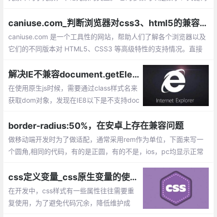
或公式。
caniuse.com_判断浏览器对css3、html5的兼容性测试工具
caniuse.com 是一个工具性的网站，帮助人们了解各个浏览器以及
它们的不同版本对 HTML5、CSS3 等高级特性的支持情况。直接
在上面的输入框中输入想要搜索的属性。然后结果就直接出来了。
解决IE不兼容document.getElementByClassName()的实现方法
在使用原生js时候，需要通过class样式名来
获取dom对象，发现在IE8以下是不支持doc
ument.getElementByClassName()这种方
法的。那么我们如何来实现获取classname
border-radius:50%，在安卓上存在兼容问题
的兼容写法呢？
做移动端开发时为了做适配，通常采用rem作为单位，下面来写一
个圆角,相同的代码，有的是正圆，有的不是，ios，pc均显示正常
css定义变量_css原生变量的使用和兼容 附带还有更高性能，文件更高压缩率的好处
在开发中，css样式有一些属性往往需要重
复使用，为了避免代码冗余，降低维护成
本。我们需要使用CSS预编译工具【Sass/L