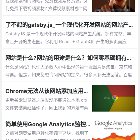
找视频素材的网站，免费视频素材资源，如
何免费下载视频素材? 推荐视频素材哪个网
站好：videezy、pexels、splashbase 、fo
otage crate、monzoom、Wedistill、Maz
了不起的gatsby.js_一个现代化开发网站的网站产生系统
wai
GatsbyJS 是一个现代化开发网站的网站产生系统，拥有完整、丰
富且开源的生态圈。它利用 React + GraphQL 产生的多页面应
用，让前端工程师，编辑，用户都感到满意。就让我们一步步地探
索这个系统吧。 GatsbyJS 是一个拥有超过 2万 Stars，3500 fork
网站是什么?网站的用途是什么？如何零基础拥有自己的网站？
s 的 React 网站生成系统。
什么是网站？也许大多数人心中出现的第一张图片是淘宝，京东和
网易。但是，如果您想询问网站的定义，很多人都无法回答。百度
百科全书定义了这样的网站： 网站是指利用HTML（标准通用标记
语言下的应用程序）等工具
Chrome无法从该网站添加应用，扩展程序和用户脚本
更新谷歌浏览器之后发现不能通过本地 crx
文件安装离线插件了，网上找到的方法有两
种 ：一个就是通过添加浏览器参数解决 但
是这个方法我尝试之后失败了 ，第二个方法
简单使用Google Analytics监控网站浏览行为
就是用工具安装，具体如何太麻烦了就没有
之前对网页做用户转化率调查这块，找到了
用