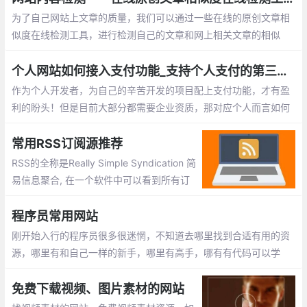
为了自己网站上文章的质量，我们可以通过一些在线的原创文章相
似度在线检测工具，进行检测自己的文章和网上相关文章的相似
率！下面就为此整理了一些目网上已有的工具，以供大家参考使用
个人网站如何接入支付功能_支持个人支付的第三方平台整理
作为个人开发者，为自己的辛苦开发的项目配上支付功能，才有盈
利的盼头！但是目前大部分都需要企业资质，那对应个人而言如何
在网站、应用中接入支付功能呢？这里找了一些不需要企业资质的
第三方支付平台。
常用RSS订阅源推荐
RSS的全称是Really Simple Syndication 简
易信息聚合, 在一个软件中可以看到所有订
阅网址更新内容。没有RSS, 如果你要A B C
D网站信息, 需要一个个上去看看有没有更
程序员常用网站
新, 这样无疑很费时。
刚开始入行的程序员很多很迷惘，不知道去哪里找到合适有用的资
源，哪里有和自己一样的新手，哪里有高手，哪有有代码可以学
习。我将分享一些收藏多年且非常有价值的网站跟大家分享。
免费下载视频、图片素材的网站