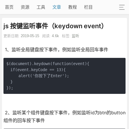
首页
资源
工具
文章
教程
栏目
js 按键监听事件（keydown event）
更新日期:
2019-05-15
阅读:
4.6k
标签:
监听
1、监听全局键盘按下事件，例如监听全局回车事件
$(document).keydown(function(event){

　if(event.keyCode == 13){

　　　alert('你按下了Enter'); 

　}

});
2、监听某个组件键盘按下事件，例如监听id为btn的button
组件的回车按下事件