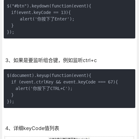
$("#btn").keydown(function(event){

　if(event.keyCode == 13){

　　　alert('你按下了Enter'); 

　}

});
3、如果是要监听组合键，例如监听ctrl+c
$(document).keyup(function(event){ 

　if (event.ctrlKey && event.keyCode === 67){ 

　　alert('你按下了CTRL+C'); 

　} 

});
4、详细keyCode值列表