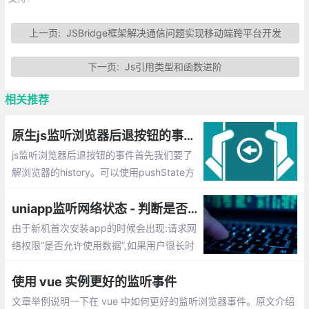
上一页:
JSBridge框架解决通信问题实现移动端跨平台开发
下一页:
Js引用类型和函数进阶
相关推荐
原生js监听浏览器后退按钮的事件方法
js监听浏览器后退按钮的事件首先我们要了
解浏览器的history。可以使用pushState方
法往history里增加url链接，并且提供popst
ate事件监测从history栈里弹出url。既然有
uniapp监听网络状态 - 判断是否有网络
提供popstate事件监测，那么我们就可以进
由于新机首次安装app的时候会出现:请求网
行监听。
络权限“是否允许使用数据”,如果用户很长时
间没点击允许,就会出现app内接口请求永远
返回失败的情况,需要用户清掉APP重新打开
使用 vue 实例更好的监听事件
才能正常请求使用。
文章举例说明一下在 vue 中如何更好的监听浏览器事件。原文介绍