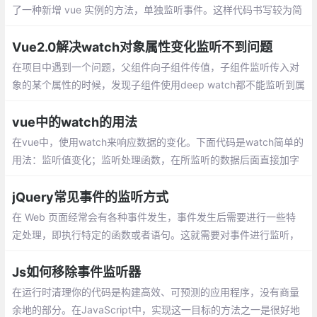
了一种新增 vue 实例的方法，单独监听事件。这样代码书写较为简
练，容易管理。
Vue2.0解决watch对象属性变化监听不到问题
在项目中遇到一个问题，父组件向子组件传值，子组件监听传入对
象的某个属性的时候，发现子组件使用deep watch都不能监听到属
性的变化。今天终于在网上找到了答案，在这里把方法记录下来
vue中的watch的用法
在vue中，使用watch来响应数据的变化。下面代码是watch简单的
用法：监听值变化；监听处理函数，在所监听的数据后面直接加字
符串形式的方法名；监听对象变化
jQuery常见事件的监听方式
在 Web 页面经常会有各种事件发生，事件发生后需要进行一些特
定处理，即执行特定的函数或者语句。这就需要对事件进行监听，
监听事件的常见方式有以下三种，本人将通过实例来具体介绍。
Js如何移除事件监听器
在运行时清理你的代码是构建高效、可预测的应用程序，没有商量
余地的部分。在JavaScript中，实现这一目标的方法之一是很好地