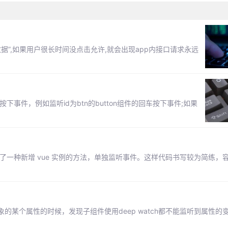
据”,如果用户很长时间没点击允许,就会出现app内接口请求永远
事件，例如监听id为btn的button组件的回车按下事件;如果
绍了一种新增 vue 实例的方法，单独监听事件。这样代码书写较为简练，
某个属性的时候，发现子组件使用deep watch都不能监听到属性的