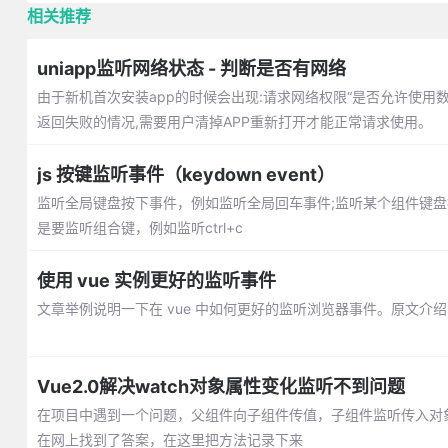
相关推荐
uniapp监听网络状态 - 判断是否有网络
由于新机首次安装app的时候会出现:请求网络权限“是否允许使用数
返回失败的情况,需要用户清掉APP重新打开才能正常请求使用。
js 按键监听事件（keydown event）
监听全局键盘按下事件，例如监听全局回车事件;监听某个组件键盘按下
是要监听组合键，例如监听ctrl+c
使用 vue 实例更好的监听事件
文章举例说明一下在 vue 中如何更好的监听浏览器事件。原文介
Vue2.0解决watch对象属性变化监听不到问题
在项目中遇到一个问题，父组件向子组件传值，子组件监听传入对象的
在网上找到了答案，在这里把方法记录下来