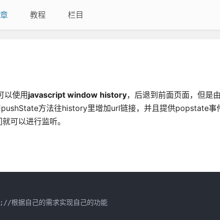
章
教程
栏目
可以使用
javascript window history
，后退到前面页面，但是由
ushState方法往history里增加url链接，并且提供popstate事
我们就可以进行监听。
");//根据自己的需求实现自己的功能
