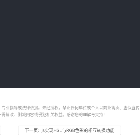
、专业指导或法律依据。未经授权，禁止任何单位或个人以商业售卖、虚假宣传
不得篡改、删减内容或侵犯相关权益。感谢您的理解与支持！
下一页:
js实现HSL与RGB色彩的相互转换功能