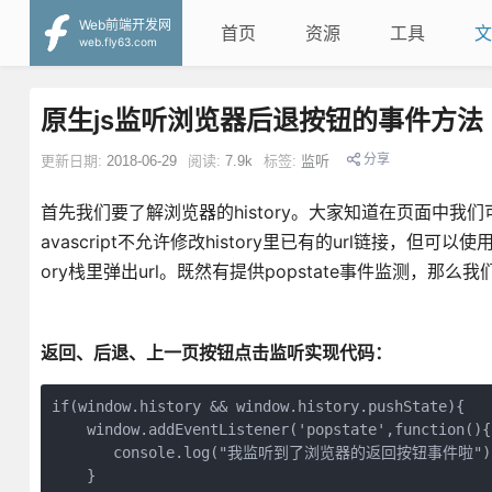
Web前端开发网
首页
资源
工具
文
web.fly63.com
原生js监听浏览器后退按钮的事件方法
分享
更新日期:
2018-06-29
阅读:
7.9k
标签:
监听
首先我们要了解浏览器的history。大家知道在页面中我们
avascript不允许修改history里已有的url链接，但可以使用p
ory栈里弹出url。既然有提供popstate事件监测，那么
返回、后退、上一页按钮点击监听实现代码：
if(window.history && window.history.pushState){

    window.addEventListener('popstate',function(){

       console.log("我监听到了浏览器的返回按钮事件啦
    }
