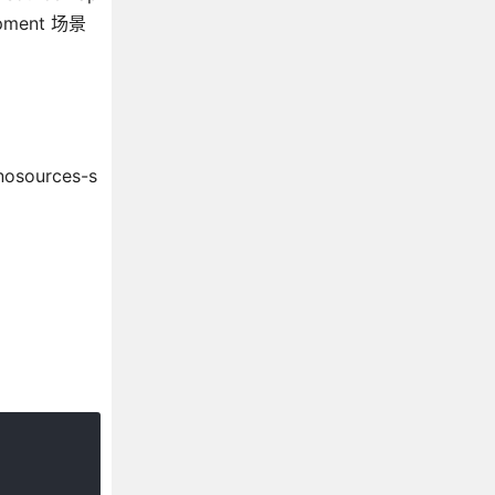
ent 场景
sources-s