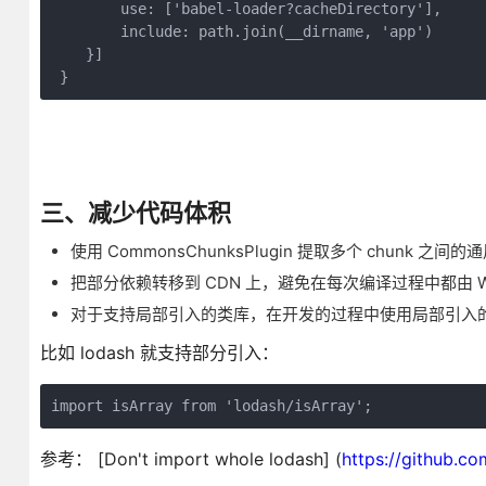
        use: ['babel-loader?cacheDirectory'],

        include: path.join(__dirname, 'app')

    }]

 }
三、减少代码体积
使用 CommonsChunksPlugin 提取多个 chunk 
把部分依赖转移到 CDN 上，避免在每次编译过程中都由 We
对于支持局部引入的类库，在开发的过程中使用局部引入
比如 lodash 就支持部分引入：
import isArray from 'lodash/isArray';
参考： [Don't import whole lodash] (
https://github.c