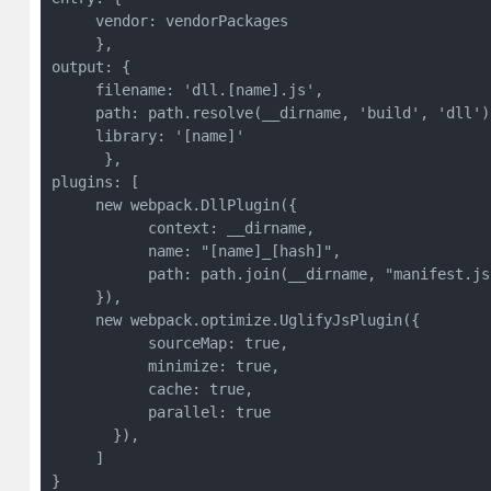
     vendor: vendorPackages

     },

output: {

     filename: 'dll.[name].js',

     path: path.resolve(__dirname, 'build', 'dll'),
     library: '[name]'

      },

plugins: [

     new webpack.DllPlugin({

           context: __dirname,

           name: "[name]_[hash]",

           path: path.join(__dirname, "manifest.jso
     }),

     new webpack.optimize.UglifyJsPlugin({

           sourceMap: true,

           minimize: true,

           cache: true,

           parallel: true

       }),

     ]

}
