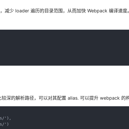
e 选项，减少 loader 遍历的目录范围，从而加快 Webpack 编译速度
对于比较深的解析路径，可以对其配置 alias. 可以提升 webpack 
/'),

/')
