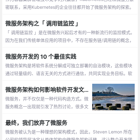
密联系，采用Kubernetes的企业往往都开始了微服务架构的探索。
然而不同企业不同阶段的微服务实践面临的问题千差万别，注定要
在技术路线上产生分叉
微服务架构之「 调用链监控 」
「 调用链监控 」是在微服务兴起后才有的一种新流行的监控模式。
因为在我们传统单体应用的项目中，不存在服务链/调用链的概念，
所以也就根本没有调用链监控的需求了
微服务开发的 10 个最佳实践
微服务架构是将软件系统分解成可独立部署的自治模块，这些模块
通过轻量级的、语言无关的方式进行通信，共同实现业务目标。软
件系统是复杂的。由于人脑只能处理一定程度内的复杂性
微服务架构如何影响软件开发文化？
微服务，并不仅仅是一种代码构造方式。微
服务概念一出现就引发了热烈讨论，很多文
章都喜欢将其与整体式架构比较，乃至来自
大型企业的用例等。然而，在说起微服务
最终，我们放弃了微服务
时，开发人员关注的往往是这场革命的技术
微服务被认为是一种理想的架构模式，因此，Steven Lemon 所在
意义
公司的领导层决定从单体架构向微服务架构迁移，这让整个开发团