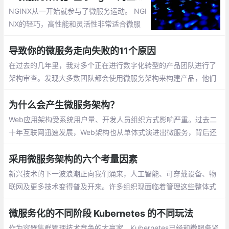
NGINX从一开始就参与了微服务运动。 NGI
NX的轻巧，高性能和灵活性非常适合微服
务。NGINX Docker映像是Docker Hub上排
名第一的应用程序映像，您今天在Web上找
导致你的微服务走向失败的11个原因
到的大多数微服务平台都包含一个演示
在过去的几年里，我对多个正在进行数字化转型的产品团队进行了
架构审查。发现大多数团队都会使用微服务架构来构建产品，他们
使用微服务架构的意图都是正确的：更快的开发速度、更好的可扩
展性、更小的独立团队
为什么会产生微服务架构？
Web应用架构受系统用户量、开发人员组织方式影响严重。过去二
十年互联网迅速发展，Web架构也从单体式演进出微服务，背后还
有比如 Martin Fowler 提出的理论支撑。虽然每个人都听说过微服
务，但是很多人并不太清楚为什么要这么做
采用微服务架构的六个考量因素
新兴技术的下一波浪潮正向我们涌来，人工智能、可穿戴设备、物
联网及更多技术变得普及开来。许多组织现面临着管理这些整体式
应用程序这个难题。当下，速度和灵活性必不可少
微服务化的不同阶段 Kubernetes 的不同玩法
作为容器集群管理技术竞争的大赢家，Kubernetes已经和微服务紧