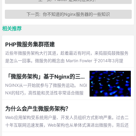
下一页:
你不知道的Nginx服务器的一些知识
相关推荐
PHP微服务集群搭建
近些年微服务架构大行其道，趁着最近有时间，来捣鼓捣鼓微服务
是怎么一回事。微服务的概念由 Martin Fowler 于2014年3月提
出：微服务架构是一种架构模式，它提倡将单一应用程序划分成一
组小的服务，服务之间相互协调
「微服务架构」基于Nginx的三种微服务参考架构
NGINX从一开始就参与了微服务运动。 NGI
NX的轻巧，高性能和灵活性非常适合微服
务。NGINX Docker映像是Docker Hub上排
名第一的应用程序映像，您今天在Web上找
为什么会产生微服务架构？
到的大多数微服务平台都包含一个演示
Web应用架构受系统用户量、开发人员组织方式影响严重。过去二
十年互联网迅速发展，Web架构也从单体式演进出微服务，背后还
有比如 Martin Fowler 提出的理论支撑。虽然每个人都听说过微服