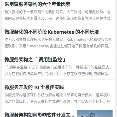
务，但是很多人并不太清楚为什么要这么做
采用微服务架构的六个考量因素
新兴技术的下一波浪潮正向我们涌来，人工智能、可穿戴设备、物
联网及更多技术变得普及开来。许多组织现面临着管理这些整体式
应用程序这个难题。当下，速度和灵活性必不可少
微服务化的不同阶段 Kubernetes 的不同玩法
作为容器集群管理技术竞争的大赢家，Kubernetes已经和微服务紧
密联系，采用Kubernetes的企业往往都开始了微服务架构的探索。
然而不同企业不同阶段的微服务实践面临的问题千差万别，注定要
在技术路线上产生分叉
微服务架构之「 调用链监控 」
「 调用链监控 」是在微服务兴起后才有的一种新流行的监控模式。
因为在我们传统单体应用的项目中，不存在服务链/调用链的概念，
所以也就根本没有调用链监控的需求了
微服务开发的 10 个最佳实践
微服务架构是将软件系统分解成可独立部署的自治模块，这些模块
通过轻量级的、语言无关的方式进行通信，共同实现业务目标。软
件系统是复杂的。由于人脑只能处理一定程度内的复杂性
微服务架构如何影响软件开发文化？