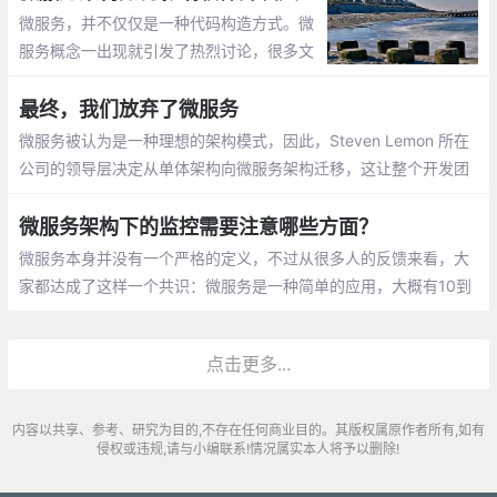
微服务，并不仅仅是一种代码构造方式。微
服务概念一出现就引发了热烈讨论，很多文
章都喜欢将其与整体式架构比较，乃至来自
大型企业的用例等。然而，在说起微服务
最终，我们放弃了微服务
时，开发人员关注的往往是这场革命的技术
微服务被认为是一种理想的架构模式，因此，Steven Lemon 所在
意义
公司的领导层决定从单体架构向微服务架构迁移，这让整个开发团
队在随后的的日子里苦不堪言，七大现实问题摆在面前无法解决，
微服务架构的好处也没有享受到
微服务架构下的监控需要注意哪些方面？
微服务本身并没有一个严格的定义，不过从很多人的反馈来看，大
家都达成了这样一个共识：微服务是一种简单的应用，大概有10到
100行代码。我知道使用代码行数来比较实现其实很不靠谱，因此
你能理解这个意思就行，不必过分拘泥于细节
点击更多...
内容以共享、参考、研究为目的,不存在任何商业目的。其版权属原作者所有,如有
侵权或违规,请与小编联系!情况属实本人将予以删除!