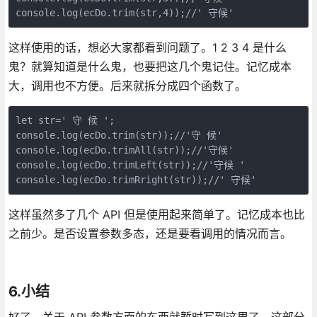
console.log(ecDo.trim(str,4));//' 守候'
这样使用的话，想必大家都看到问题了。1 2 3 4 是什么
鬼？就算知道是什么鬼，也要把这几个鬼记住。记忆成本
大，调用也不方便。后来就拆分成四个函数了。
let str=' 守 候 ';

console.log(ecDo.trim(str));//'守 候'

console.log(ecDo.trimAll(str));//'守候'

console.log(ecDo.trimLeft(str));//'守候 '

console.log(ecDo.trimRright(str));//' 守候'
这样虽然多了几个 API 但是使用起来简单了。记忆成本也比
之前少。是否设置参数多态，还是要看调用的情况而言。
6.小结
好了，关于 API 参数方面的东西就暂时写到这里了，这部分