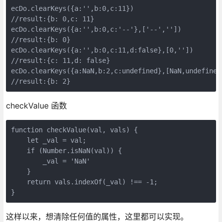
ecDo.clearKeys({a:'',b:0,c:11})

//result:{b: 0,c: 11}

ecDo.clearKeys({a:'',b:0,c:'--'},['--',''])

//result:{b: 0}

ecDo.clearKeys({a:'',b:0,c:11,d:false},[0,''])

//result:{c: 11,d: false}

ecDo.clearKeys({a:NaN,b:2,c:undefined},[NaN,undefined]
//result:{b: 2}
checkValue 函数
function checkValue(val, vals) {

    let _val = val;

    if (Number.isNaN(val)) {

        _val = 'NaN'

    }

    return vals.indexOf(_val) !== -1;

}
这样以来，想清除任何值的属性，这里都可以实现。