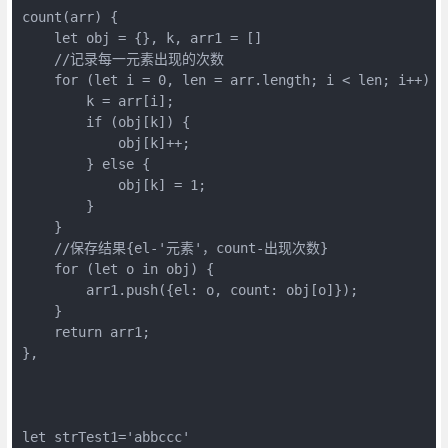
count(arr) {

    let obj = {}, k, arr1 = []

    //记录每一元素出现的次数

    for (let i = 0, len = arr.length; i < len; i++) {

        k = arr[i];

        if (obj[k]) {

            obj[k]++;

        } else {

            obj[k] = 1;

        }

    }

    //保存结果{el-'元素'，count-出现次数}

    for (let o in obj) {

        arr1.push({el: o, count: obj[o]});

    }

    return arr1;

},

let strTest1='abbccc'
