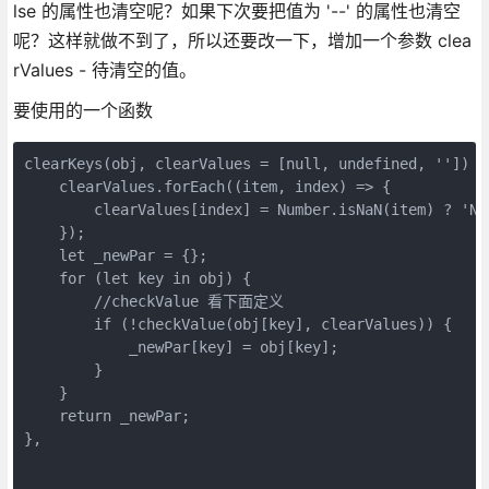
lse 的属性也清空呢？如果下次要把值为 '--' 的属性也清空
呢？这样就做不到了，所以还要改一下，增加一个参数 clea
rValues - 待清空的值。
要使用的一个函数
clearKeys(obj, clearValues = [null, undefined, '']) {

    clearValues.forEach((item, index) => {

        clearValues[index] = Number.isNaN(item) ? 'NaN
    });

    let _newPar = {};

    for (let key in obj) {

        //checkValue 看下面定义

        if (!checkValue(obj[key], clearValues)) {

            _newPar[key] = obj[key];

        }

    }

    return _newPar;

},
