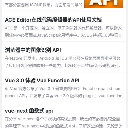
有部分需要用JSONP调用。方面前端同学的
学习或在网站中的使用，包括：免费的天气
预报、地图、IP、手机信息查询、翻译、新
ACE Editor在线代码编辑器的API使用文档
闻等api接口
ACE 是一个开源的、独立的、基于浏览器的代码编辑器，可以嵌入
到任何web页面或JavaScript应用程序中。ACE支持超过60种语言
语法高亮，并能够处理代码多达400万行的大型文档
浏览器中的图像识别 API
在 Native 开发中，Android 和 IOS 平台都在系统层面直接提供给
了应用开发识别图像的一些能力，比如对于二维码/条形码的识别，
Android 可以使用 barcode API 、 iOS 可以使用 CIQRCodeFeatu
re API 。
Vue 3.0 体验 Vue Function API
近 Vue 官方公布了 Vue 3.0 最重要的RFC：Function-based com
ponent API，并发布了兼容 Vue 2.0 版本的 plugin：vue-function
-api，可用于提前体验 Vue 3.0 版本的 Function-based compone
nt API
vue-next 函数式 api
在分享 vue-next 各个子模块的实现之前，我觉的有必要比较全面
的整理下 vue-next 中提出的函数式 api，了解这些的话，无论是对