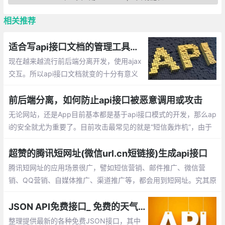
相关推荐
适合写api接口文档的管理工具有哪些？
现在越来越流行前后端分离开发，使用ajax
交互。所以api接口文档就变的十分有意义
了，目前市场有哪些比较优秀的接口文档管
理工具呢？比如：MinDoc，eoLinker，apiz
前后端分离，如何防止api接口被恶意调用或攻击
za，RAML，Swagger等等
无论网站，还是App目前基本都是基于api接口模式的开发，那么ap
i的安全就尤为重要了。目前攻击最常见的就是“短信轰炸机”，由于
短信接口验证是App,网站检验用户手机号最真实的途径，使用短信
验证码在提供便利的同时，也成了呗恶意攻击的对象，那么如何才
超赞的腾讯短网址(微信url.cn短链接)生成api接口
能防止被恶意调用呢？
腾讯短网址的应用场景很广，譬如短信营销、邮件推广、微信营
销、QQ营销、自媒体推广、渠道推广等，都会用到短网址。究其原
因是在于短网址可以降低推广成本、用户记忆成本，提高用户点击
率；在特定的场景下推广还能规避关键词，防止域名被拦截
JSON API免费接口_ 免费的天气预报、地图、IP、手机信息查询、翻译、新闻等api接口
整理提供最新的各种免费JSON接口，其中