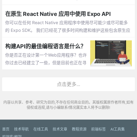
于源码的阅读，还是当正式版发布时开始学习，应该都会有起到一
定的辅助作用
在原生 React Native 应用中使用 Expo API
你可以在任何 React Native 应用程序中使用尽可能少或尽可能多
的 Expo SDK。 我们已经花了很多时间构建和维护这些包含原生应
用特性的跨平台 API，我们很高兴最终实现了向整个 React Native
生态共享这些 API
构建API的最佳编程语言是什么？
你是否正在设计第一个Web应用程序？也许
你过去已经建立了一些，但是目前也正在寻
找语言的变化以提高你的技能，或尝试新的
东西。有了所有信息，就很难决定为下一个
点击更多...
产品或项目选择哪种编程语言。
内容以共享、参考、研究为目的,不存在任何商业目的。其版权属原作者所有,如有
侵权或违规,请与小编联系!情况属实本人将予以删除!
首页
技术导航
在线工具
技术文章
教程资源
前端标签
AI工具集
前端库/框架