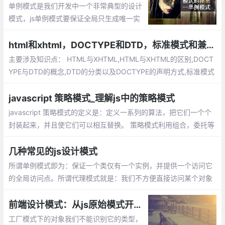
单例模式是我们开发中一个非常典型的设计
模式，js单例模式要保证全局只生成唯一实
例，提供一个单一的访问入口，单例的对象
不同于静态类，我们可以延迟单例对象的初
html和xhtml，DOCTYPE和DTD，标准模式和兼容模式
始化，通常这种情况发生在我们需要等待加
主要涉及知识点： HTML与XHTML,HTML与XHTML的区别,DOCT
载创建单例的依赖。
YPE与DTD的概念,DTD的分类以及DOCTYPE的声明方式,标准模式
（Standard Mode）和兼容模式（Quircks Mode）,标准模式（St
andard Mode）和兼容模式（Quircks Mode）的区别
javascript 策略模式_理解js中的策略模式
javascript 策略模式的定义是：定义一系列的算法，把它们一个个
封装起来，并且使它们可以相互替换。 策略模式利用组合，委托等
技术和思想，有效的避免很多if条件语句，策略模式提供了开放-封
闭原则，使代码更容易理解和扩展， 策略模式中的代码可以复用。
几种常见的js设计模式
所谓单例模式即为：保证一个类仅有一个实例，并提供一个访问它
的全局访问点。所谓代理模式就是：我们不方便直接访问某个对象
时，可以为对象创建一个占位符（代理），以便控制对它的访问，
我们实际上访问的是代理对象。
前端设计模式：从js原始模式开始，去理解Js工厂模式和构造函数模式
工厂模式下的对象我们不能识别它的类型，