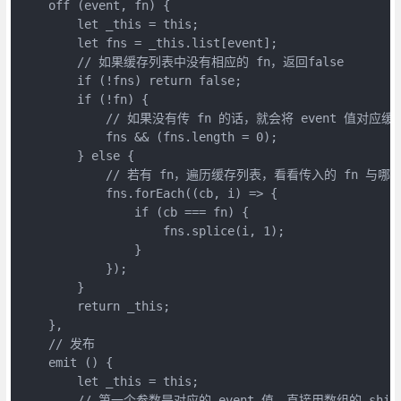
    off (event, fn) {

        let _this = this;

        let fns = _this.list[event];

        // 如果缓存列表中没有相应的 fn，返回false

        if (!fns) return false;

        if (!fn) {

            // 如果没有传 fn 的话，就会将 event 值对应
            fns && (fns.length = 0);

        } else {

            // 若有 fn，遍历缓存列表，看看传入的 fn
            fns.forEach((cb, i) => {

                if (cb === fn) {

                    fns.splice(i, 1);

                }

            });

        }

        return _this;

    },

    // 发布

    emit () {

        let _this = this;

        // 第一个参数是对应的 event 值，直接用数组的 shif