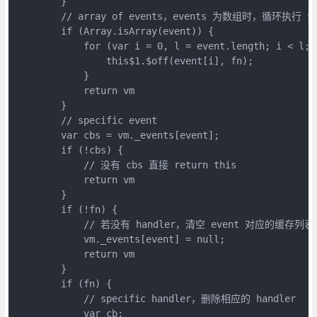
        }

        // array of events，events 为数组时，循环执行 $of
        if (Array.isArray(event)) {

            for (var i = 0, l = event.length; i < l; i
                this$1.$off(event[i], fn);

            }

            return vm

        }

        // specific event

        var cbs = vm._events[event];

        if (!cbs) {

            // 没有 cbs 直接 return this

            return vm

        }

        if (!fn) {

            // 若没有 handler，清空 event 对应的缓存列表

            vm._events[event] = null;

            return vm

        }

        if (fn) {

            // specific handler，删除相应的 handler

            var cb;
