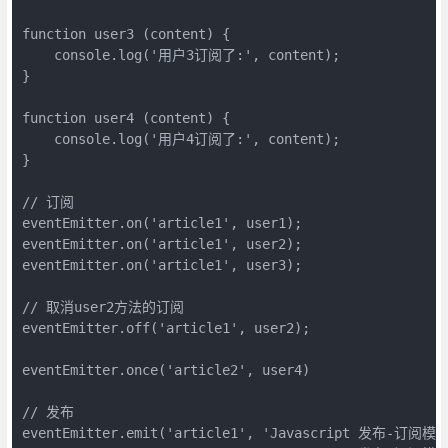
function user3 (content) {

    console.log('用户3订阅了:', content);

}

function user4 (content) {

    console.log('用户4订阅了:', content);

}

// 订阅

eventEmitter.on('article1', user1);

eventEmitter.on('article1', user2);

eventEmitter.on('article1', user3);

// 取消user2方法的订阅

eventEmitter.off('article1', user2);

eventEmitter.once('article2', user4)

// 发布

eventEmitter.emit('article1', 'Javascript 发布-订阅模式