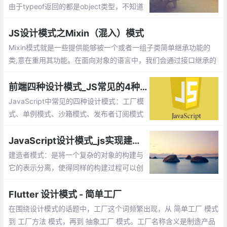
由于typeof返回的都是object类型，不知道
它是那个对象的实例。另外每次造人时都要
创建一个独立的person的对象，会造成代码
JS设计模式之Mixin（混入）模式
臃肿的情况。
Mixin模式就是一些提供能够被一个或者一组子类简单继承功能的
类,意在重用其功能。在面向对象的语言中，我们会通过接口继承的
方式来实现功能的复用。
前端四种设计模式_JS常见的4种模式
JavaScript中常见的四种设计模式：工厂模
式、单例模式、沙箱模式、发布者订阅模式
JavaScript设计模式_js实现建造者模式
建造者模式：是将一个复杂的对象的构建与
它的表示分离，使得同样的构建过程可以创
建不同的表示。工厂类模式提供的是创建单
个类的模式，而建造者模式则是将各种产品
Flutter 设计模式 - 简单工厂
集中起来进行管理，用来创建复合对象
在围绕设计模式的话题中，工厂这个词频繁出现，从 简单工厂 模式
到 工厂方法 模式，再到 抽象工厂 模式。工厂名称含义是制造产品