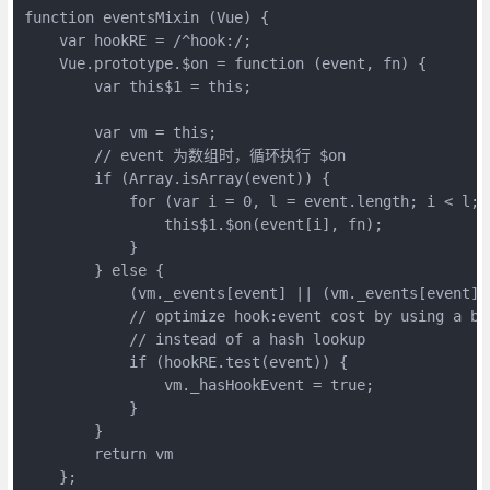
function eventsMixin (Vue) {

    var hookRE = /^hook:/;

    Vue.prototype.$on = function (event, fn) {

        var this$1 = this;

        var vm = this;

        // event 为数组时，循环执行 $on

        if (Array.isArray(event)) {

            for (var i = 0, l = event.length; i < l; i
                this$1.$on(event[i], fn);

            }

        } else {

            (vm._events[event] || (vm._events[event] =
            // optimize hook:event cost by using a bo
            // instead of a hash lookup

            if (hookRE.test(event)) {

                vm._hasHookEvent = true;

            }

        }

        return vm

    };
