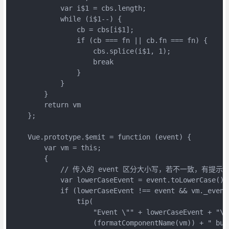
            var i$1 = cbs.length;

            while (i$1--) {

                cb = cbs[i$1];

                if (cb === fn || cb.fn === fn) {

                    cbs.splice(i$1, 1);

                    break

                }

            }

        }

        return vm

    };

    Vue.prototype.$emit = function (event) {

        var vm = this;

        {

            // 传入的 event 区分大小写，若不一致，有提示

            var lowerCaseEvent = event.toLowerCase();

            if (lowerCaseEvent !== event && vm._events
                tip(

                    "Event \"" + lowerCaseEvent + "\"
                    (formatComponentName(vm)) + " but