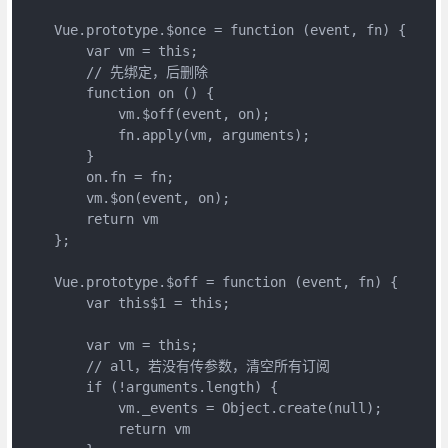
    Vue.prototype.$once = function (event, fn) {

        var vm = this;

        // 先绑定，后删除

        function on () {

            vm.$off(event, on);

            fn.apply(vm, arguments);

        }

        on.fn = fn;

        vm.$on(event, on);

        return vm

    };

    Vue.prototype.$off = function (event, fn) {

        var this$1 = this;

        var vm = this;

        // all，若没有传参数，清空所有订阅

        if (!arguments.length) {

            vm._events = Object.create(null);

            return vm
