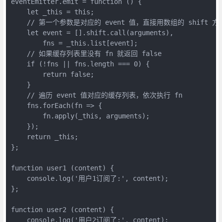
eventEmitter.emit = function () {

    let _this = this;

    // 第一个参数是对应的 event 值，直接用数组的 shift 方
    let event = [].shift.call(arguments),

        fns = _this.list[event];

    // 如果缓存列表里没有 fn 就返回 false

    if (!fns || fns.length === 0) {

        return false;

    }

    // 遍历 event 值对应的缓存列表，依次执行 fn

    fns.forEach(fn => {

        fn.apply(_this, arguments);

    });

    return _this;

};

function user1 (content) {

    console.log('用户1订阅了:', content);

};

function user2 (content) {

    console.log('用户2订阅了:', content);
