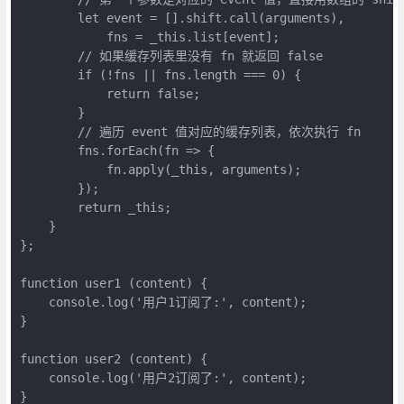
        let event = [].shift.call(arguments),

            fns = _this.list[event];

        // 如果缓存列表里没有 fn 就返回 false

        if (!fns || fns.length === 0) {

            return false;

        }

        // 遍历 event 值对应的缓存列表，依次执行 fn

        fns.forEach(fn => {

            fn.apply(_this, arguments);

        });

        return _this;

    }

};

function user1 (content) {

    console.log('用户1订阅了:', content);

}

function user2 (content) {

    console.log('用户2订阅了:', content);

}
