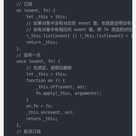
    // 订阅

    on (event, fn) {

        let _this = this;

        // 如果对象中没有对应的 event 值，也就是说明没有订
        // 如有对象中有相应的 event 值，把 fn 添加到对应 
        (_this.list[event] || (_this.list[event] = [])
        return _this;

    },

    // 监听一次

    once (event, fn) {

        // 先绑定，调用后删除

        let _this = this;

        function on () {

            _this.off(event, on);

            fn.apply(_this, arguments);

        }

        on.fn = fn;

        _this.on(event, on);

        return _this;

    },

    // 取消订阅
