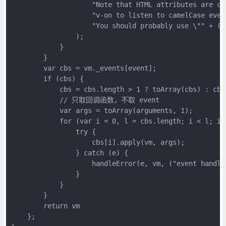
                    "Note that HTML attributes are ca
                    "v-on to listen to camelCase even
                    "You should probably use \"" + (h
                );

            }

        }

        var cbs = vm._events[event];

        if (cbs) {

            cbs = cbs.length > 1 ? toArray(cbs) : cbs;
            // 只取回调函数，不取 event

            var args = toArray(arguments, 1);

            for (var i = 0, l = cbs.length; i < l; i++
                try {

                    cbs[i].apply(vm, args);

                } catch (e) {

                    handleError(e, vm, ("event handle
                }

            }

        }

        return vm

    };
