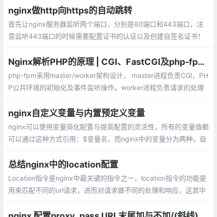
会配置Nginx就足够了。在/etc/nginx/conf.
nginx做http向https的自动跳转
d目录下新建https.conf
首先让nginx服务器监听两个端口，分别是80端口和443端口，注
意监听443端口的时候需要配置证书的认证以及创建自签名证书！
关于证书的认证的以及创建自签名的证书，nginx的配置如下，只给
出了两个server的配置，可以直接复制到http块中。
Nginx解析PHP的原理 | CGI、FastCGI及php-fpm的关系
php-fpm采用master/worker架构设计， master进程负责CGI、PH
P公共环境的初始化及事件监听操作。worker进程负责请求的处理
功能。在worker进程处理请求时，无需再次初始化PHP运行环境，
这也是php-fpm性能优异的原因之一
nginx自定义变量与内置预定义变量
nginx可以使用变量简化配置与提高配置的灵活性，所有的变量值都
可以通过这种方式引用：$变量名，而nginx中的变量分为两种，自
定义变量与内置预定义变量
总结nginx中的location配置
Location指令是nginx中最关键的指令之一，location指令的功能是
用来匹配不同的url请求，进而对请求做不同的处理和响应，这其中
较难理解的是多个location的匹配顺序，本文会作为重点来解释和
说明。
nginx 配置proxy_pass URL末尾加与不加/(斜线)的区别