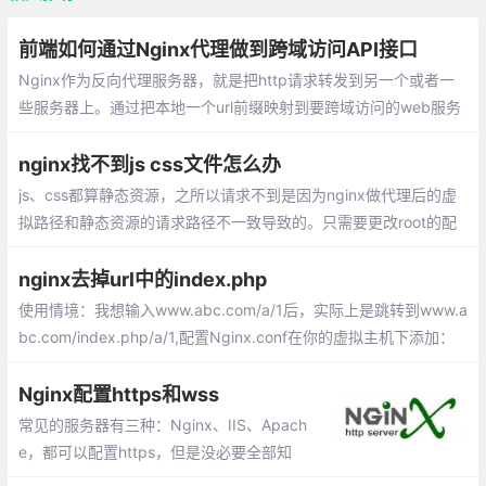
前端如何通过Nginx代理做到跨域访问API接口
Nginx作为反向代理服务器，就是把http请求转发到另一个或者一
些服务器上。通过把本地一个url前缀映射到要跨域访问的web服务
器上，就可以实现跨域访问。对于浏览器来说，访问的就是同源服
务器上的一个url
nginx找不到js css文件怎么办
js、css都算静态资源，之所以请求不到是因为nginx做代理后的虚
拟路径和静态资源的请求路径不一致导致的。只需要更改root的配
置就可以了。
nginx去掉url中的index.php
使用情境：我想输入www.abc.com/a/1后，实际上是跳转到www.a
bc.com/index.php/a/1,配置Nginx.conf在你的虚拟主机下添加：
如果你的项目入口文件在一个子目录内，则.
Nginx配置https和wss
常见的服务器有三种：Nginx、IIS、Apach
e，都可以配置https，但是没必要全部知
道，因为Nginx可以起到反向代理的作用，