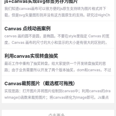
题。
js+canvas实现svg标签另存为图片
我们知道canvas画布可以很方便的js原生支持转为图片格式并下
载，但是svg矢量图形则并没有这方面原生的支持。研究过HighCh
art的svg图形的图片下载机制，其实现原理大体是浏览器端收集SV
G代码信息
Canvas 点线动画案例
canvas 画的圆不是圆，是椭圆。不要在style里指定 Canvas 的宽
度，Canvas 画布的尺寸的大小和显示的大小是有很大的区别的，
在 canvas 里面设置的是才是 Canvas 本身的大小。不要企图通过
闭合现有路径来开始一条新路径
利用canvas实现转盘抽奖
最近工作中重构了抽奖转盘，给大家提供一个开发转盘抽奖的思
路；由于业务需要所以开发了两个版本抽奖，dom和canvas，不过
editor.js部分只能替换图片，没有功能逻辑。需要注意的是此目录
隐藏了一个动态数据类(dataStore),因为集成在项目
Canvas裁剪图片（截选框可拖拽）
实现思路：打开图片并将图片绘制到canvas中；利用canvas的dra
wImage()函数来裁剪图片；将canvas转化为Image即可。Js重点
代码：变量定义、添加各事件按钮、容器等：
点击更多...