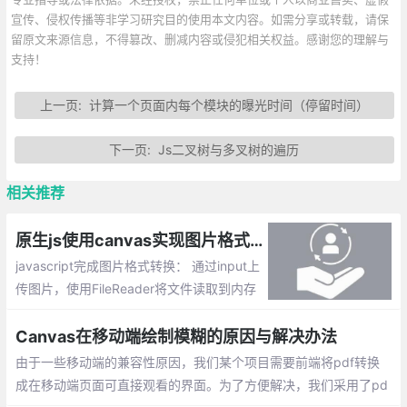
宣传、侵权传播等非学习研究目的使用本文内容。如需分享或转载，请保
留原文来源信息，不得篡改、删减内容或侵犯相关权益。感谢您的理解与
支持！
上一页:
计算一个页面内每个模块的曝光时间（停留时间）
下一页:
Js二叉树与多叉树的遍历
相关推荐
原生js使用canvas实现图片格式webp/png/jpeg在线转换
javascript完成图片格式转换： 通过input上
传图片，使用FileReader将文件读取到内存
中。将图片转换为canvas，canvas.toData
URL()方法设置为我们需要的格式，最后将c
Canvas在移动端绘制模糊的原因与解决办法
anvas转换为图片。
由于一些移动端的兼容性原因，我们某个项目需要前端将pdf转换
成在移动端页面可直接观看的界面。为了方便解决，我们采用了pd