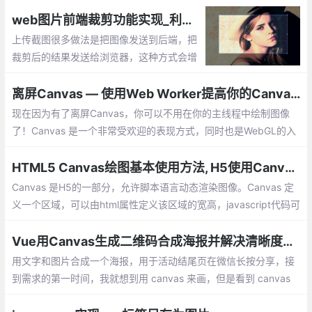
f.js这个插件，该插件可以将pdf转换成canvas绘制在页面上
web图片前端裁剪功能实现_利用html5 canvas技术实现图片裁剪
上传截图很多做法是把图像发送到后端，把
裁剪后的结果发送给浏览器，这种方式会增
加处理时延。用canvas提供的API实现纯前
端的剪切：这里头关键有三步：显示未经处
离屏Canvas — 使用Web Worker提高你的Canvas运行速度
理的图片，得到裁剪区域，显示裁剪后的区
现在因为有了离屏Canvas，你可以不用在你的主线程中绘制图像
域。
了！Canvas 是一个非常受欢迎的表现方式，同时也是WebGL的入
口。它能绘制图形，图片，展示动画，甚至是处理视频内容
HTML5 Canvas绘图基本使用方法, H5使用Canvas绘图
Canvas 是H5的一部分，允许脚本语言动态渲染图像。Canvas 定
义一个区域，可以由html属性定义该区域的宽高，javascript代码可
以访问该区域，通过一整套完整的绘图功能（API）,在网页上渲染
动态效果图。
Vue用Canvas生成二维码合成海报并解决清晰度问题
用文字和图片合成一个海报，用于活动结尾页在微信长按分享，接
到需求的第一时间，我就想到用 canvas 来画，但是看到 canvas
繁琐的绘制过程，此篇文章主要记录下实现过程，以及遇到的问