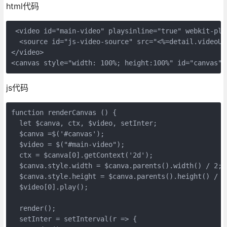
html代码
 <video id="main-video" playsinline="true" webkit-pla
  <source id="js-video-source" src="<%=detail.videoUr
</video>

<canvas style="width: 100%; height:100%" id="canvas">
js代码
function renderCanvas () {

  let $canva, ctx, $video, setInter;

  $canva =$('#canvas');

  $video = $("#main-video");

  ctx = $canva[0].getContext('2d');

  $canva.style.width = $canva.parents().width() / 2;

  $canva.style.height = $canva.parents().height() / 2;
  $video[0].play();

  render();

  setInter = setInterval(r => {
