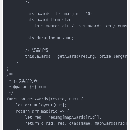
        };

        this.awards_item_margin = 40;

        this.award_item_size =

            this.awards_cir / this.awards_len / nums[t
        this.duration = 2000;

        // 奖品详情

        this.awards = getAwards(resImg, prize.length);
    }

}

/**

 * 获取奖品列表

 * @param {*} num

 */

function getAwards(resImg, num) {

    let arr = layout[num];

    return arr.map(rid => {

        let res = resImg[mapAwards[rid]];

        return { rid, res, className: mapAwards[rid] }
    });
