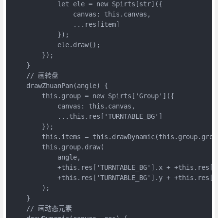
            let ele = new Spirts[str]({

                canvas: this.canvas,

                ...res[item]

            });

            ele.draw();

        });

    }

    // 画转盘

    drawZhuanPan(angle) {

        this.group = new Spirts['Group']({

            canvas: this.canvas,

            ...this.res['TURNTABLE_BG']

        });

        this.items = this.drawDynamic(this.group.group
        this.group.draw(

            angle,

            +this.res['TURNTABLE_BG'].x + +this.res['
            +this.res['TURNTABLE_BG'].y + +this.res['
        );

    }

    // 画动态元素
