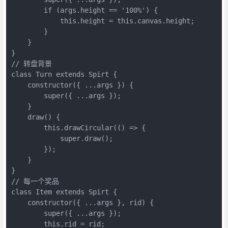
        if (args.height == '100%') {

            this.height = this.canvas.height;

        }

    }

}

// 转盘背景

class Turn extends Spirt {

    constructor({ ...args }) {

        super({ ...args });

    }

    draw() {

        this.drawCircular(() => {

            super.draw();

        });

    }

}

// 每一个奖品

class Item extends Spirt {

    constructor({ ...args }, rid) {

        super({ ...args });

        this.rid = rid;
