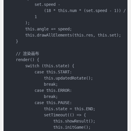
            set.speed -

                (18 * this.num * (set.speed - 1)) / s
            1

        );

        this.angle += speed;

        this.drawAllElements(this.res, this.set);

    }

    // 渲染画布

    render() {

        switch (this.state) {

            case this.START:

                this.updatedRotate();

                break;

            case this.ERROR:

                break;

            case this.PAUSE:

                this.state = this.END;

                setTimeout(() => {

                    this.showResult();

                    this.initGame();
