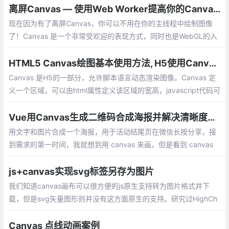
离屏Canvas — 使用Web Worker提高你的Canvas运行速度
现在因为有了离屏Canvas，你可以不用在你的主线程中绘制图像
了！Canvas 是一个非常受欢迎的表现方式，同时也是WebGL的入
口。它能绘制图形，图片，展示动画，甚至是处理视频内容
HTML5 Canvas绘图基本使用方法, H5使用Canvas绘图
Canvas 是H5的一部分，允许脚本语言动态渲染图像。Canvas 定
义一个区域，可以由html属性定义该区域的宽高，javascript代码可
以访问该区域，通过一整套完整的绘图功能（API）,在网页上渲染
动态效果图。
Vue用Canvas生成二维码合成海报并解决清晰度问题
用文字和图片合成一个海报，用于活动结尾页在微信长按分享，接
到需求的第一时间，我就想到用 canvas 来画，但是看到 canvas
繁琐的绘制过程，此篇文章主要记录下实现过程，以及遇到的问
题。
js+canvas实现svg标签另存为图片
我们知道canvas画布可以很方便的js原生支持转为图片格式并下
载，但是svg矢量图形则并没有这方面原生的支持。研究过HighCh
art的svg图形的图片下载机制，其实现原理大体是浏览器端收集SV
G代码信息
Canvas 点线动画案例