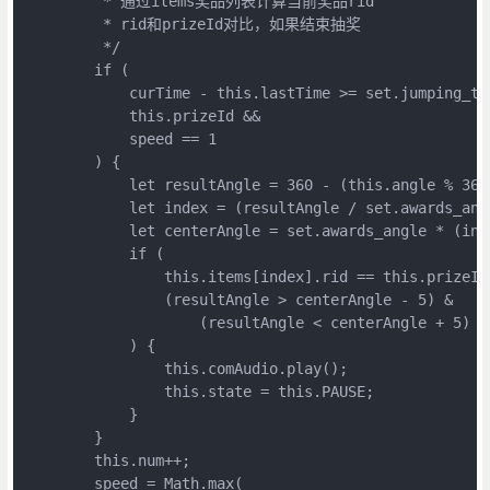
         * 通过items奖品列表计算当前奖品rid

         * rid和prizeId对比，如果结束抽奖

         */

        if (

            curTime - this.lastTime >= set.jumping_tot
            this.prizeId &&

            speed == 1

        ) {

            let resultAngle = 360 - (this.angle % 360)
            let index = (resultAngle / set.awards_angl
            let centerAngle = set.awards_angle * (inde
            if (

                this.items[index].rid == this.prizeId 
                (resultAngle > centerAngle - 5) &

                    (resultAngle < centerAngle + 5)

            ) {

                this.comAudio.play();

                this.state = this.PAUSE;

            }

        }

        this.num++;

        speed = Math.max(
