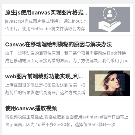
原生js使用canvas实现图片格式webp/png/jpeg在线转换
javascript完成图片格式转换： 通过input上
传图片，使用FileReader将文件读取到内存
中。将图片转换为canvas，canvas.toData
URL()方法设置为我们需要的格式，最后将c
Canvas在移动端绘制模糊的原因与解决办法
anvas转换为图片。
由于一些移动端的兼容性原因，我们某个项目需要前端将pdf转换
成在移动端页面可直接观看的界面。为了方便解决，我们采用了pd
f.js这个插件，该插件可以将pdf转换成canvas绘制在页面上
web图片前端裁剪功能实现_利用html5 canvas技术实现图片裁剪
上传截图很多做法是把图像发送到后端，把
裁剪后的结果发送给浏览器，这种方式会增
加处理时延。用canvas提供的API实现纯前
端的剪切：这里头关键有三步：显示未经处
使用canvas播放视频
理的图片，得到裁剪区域，显示裁剪后的区
将视频隐藏正常播放,将播放取到画面使用setInterval循环在画布上
域。
显示画面，因为 1s 差不多25-30帧，选择每40ms循环一次