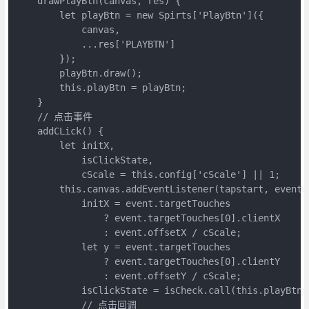
    drawPlayBtn(canvas, res) {

        let playBtn = new Spirts['PlayBtn']({

            canvas,

            ...res['PLAYBTN']

        });

        playBtn.draw();

        this.playBtn = playBtn;

    }

    // 点击事件

    addCLick() {

        let initX,

            isClickState,

            cScale = this.config['cScale'] || 1;

        this.canvas.addEventListener(tapstart, event =
            initX = event.targetTouches

                ? event.targetTouches[0].clientX

                : event.offsetX / cScale;

            let y = event.targetTouches

                ? event.targetTouches[0].clientY

                : event.offsetY / cScale;

            isClickState = isCheck.call(this.playBtn, 
            // 点击回调
