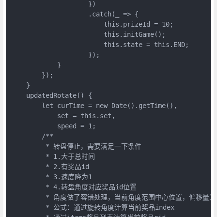
                    })

                    .catch(_ => {

                        this.prizeId = 10;

                        this.initGame();

                        this.state = this.END;

                    });

            }

        });

    }

    updatedRotate() {

        let curTime = new Date().getTime(),

            set = this.set,

            speed = 1;

        /**

         * 转盘停止，需要满足一下条件

         * 1.大于总时间

         * 2.有奖品id

         * 3.速度降为1

         * 4.转盘角度对应奖品id位置

         * 角度做了容错处理，当前角度范围中心位置，偏移量为5
         * 公式：通过旋转角度计算当前奖品index
