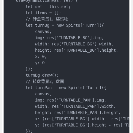
    drawDynamic(canvas, res) {

        let set = this.set;

        let items = [];

        // 转盘背景1，装饰物

        let turnBg = new Spirts['Turn']({

            canvas,

            img: res['TURNTABLE_BG'].img,

            width: res['TURNTABLE_BG'].width,

            height: res['TURNTABLE_BG'].height,

            x: 0,

            y: 0

        });

        turnBg.draw();

        // 转盘背景2，盘面

        let turnPan = new Spirts['Turn']({

            canvas,

            img: res['TURNTABLE_PAN'].img,

            width: res['TURNTABLE_PAN'].width,

            height: res['TURNTABLE_PAN'].height,

            x: (res['TURNTABLE_BG'].width - res['TURN
            y: (res['TURNTABLE_BG'].height - res['TUR
        });
