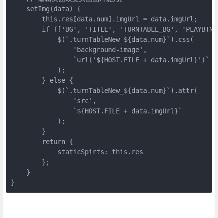
    setImg(data) {

        this.res[data.num].imgUrl = data.imgUrl;

        if (['BG', 'TITLE', 'TURNTABLE_BG', 'PLAYBTN'
            $(`.turnTableNew_${data.num}`).css(

                'background-image',

                `url('${HOST.FILE + data.imgUrl}')`

            );

        } else {

            $(`.turnTableNew_${data.num}`).attr(

                'src',

                `${HOST.FILE + data.imgUrl}`

            );

        }

        return {

            staticSpirts: this.res

        };

    }

}