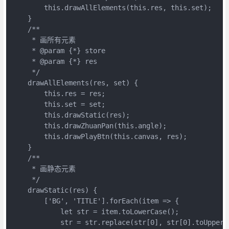
        this.drawAllElements(this.res, this.set);

    }

    /**

     * 画所有元素

     * @param {*} store

     * @param {*} res

     */

    drawAllElements(res, set) {

        this.res = res;

        this.set = set;

        this.drawStatic(res);

        this.drawZhuanPan(this.angle);

        this.drawPlayBtn(this.canvas, res);

    }

    /**

     * 画静态元素

     */

    drawStatic(res) {

        ['BG', 'TITLE'].forEach(item => {

            let str = item.toLowerCase();

            str = str.replace(str[0], str[0].toUpperCa