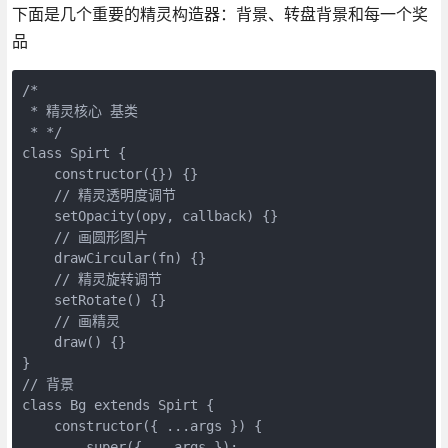
下面是几个重要的精灵构造器：背景、转盘背景和每一个奖
品
/*

 * 精灵核心 基类

 * */

class Spirt {

    constructor({}) {}

    // 精灵透明度调节

    setOpacity(opy, callback) {}

    // 画圆形图片

    drawCircular(fn) {}

    // 精灵旋转调节

    setRotate() {}

    // 画精灵

    draw() {}

}

// 背景

class Bg extends Spirt {

    constructor({ ...args }) {

        super({ ...args });
