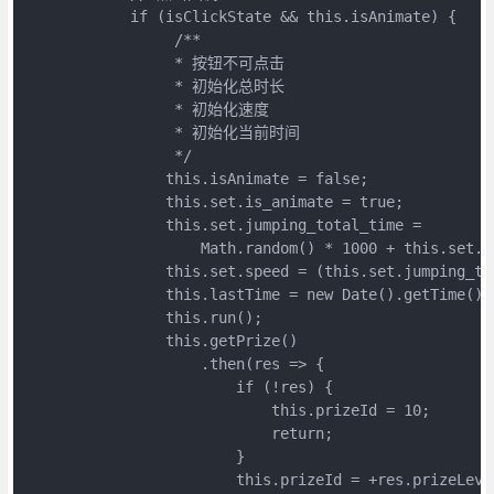
            if (isClickState && this.isAnimate) {

                 /**

                 * 按钮不可点击

                 * 初始化总时长

                 * 初始化速度

                 * 初始化当前时间

                 */

                this.isAnimate = false;

                this.set.is_animate = true;

                this.set.jumping_total_time =

                    Math.random() * 1000 + this.set.du
                this.set.speed = (this.set.jumping_to
                this.lastTime = new Date().getTime();

                this.run();

                this.getPrize()

                    .then(res => {

                        if (!res) {

                            this.prizeId = 10;

                            return;

                        }

                        this.prizeId = +res.prizeLevel