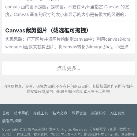
canvas 画的圆不是圆，是椭圆。不要在style里指定 Canvas 的宽
度，Canvas 画布的尺寸的大小和显示的大小是有很大的区别的，
在 canvas 里面设置的是才是 Canvas 本身的大小。不要企图通过
闭合现有路径来开始一条新路径
Canvas裁剪图片（截选框可拖拽）
实现思路：打开图片并将图片绘制到canvas中；利用canvas的dra
wImage()函数来裁剪图片；将canvas转化为Image即可。Js重点
代码：变量定义、添加各事件按钮、容器等：
点击更多...
内容以共享、参考、研究为目的,不存在任何商业目的。其版权属原作者所有,如有
侵权或违规,请与小编联系!情况属实本人将予以删除!
首页
技术导航
在线工具
技术文章
教程资源
前端标签
AI工具集
前端库/框架