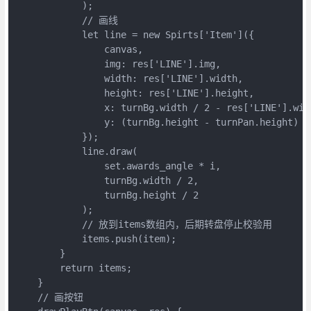
            );

            // 画线

            let line = new Spirts['Item']({

                canvas,

                img: res['LINE'].img,

                width: res['LINE'].width,

                height: res['LINE'].height,

                x: turnBg.width / 2 - res['LINE'].widt
                y: (turnBg.height - turnPan.height) / 
            });

            line.draw(

                set.awards_angle * i,

                turnBg.width / 2,

                turnBg.height / 2

            );

            // 放到items数组内，后期转盘停止校验用

            items.push(item);

        }

        return items;

    }

    // 画按钮
