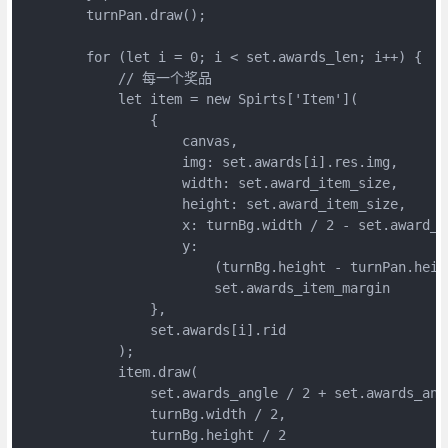
        turnPan.draw();

        for (let i = 0; i < set.awards_len; i++) {

            // 每一个奖品

            let item = new Spirts['Item'](

                {

                    canvas,

                    img: set.awards[i].res.img,

                    width: set.award_item_size,

                    height: set.award_item_size,

                    x: turnBg.width / 2 - set.award_it
                    y:

                        (turnBg.height - turnPan.heigh
                        set.awards_item_margin

                },

                set.awards[i].rid

            );

            item.draw(

                set.awards_angle / 2 + set.awards_angl
                turnBg.width / 2,

                turnBg.height / 2
