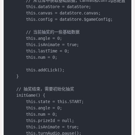
        // 从仓库中获取基础数据，canvas和config总配置

        this.dataStore = dataStore;

        this.canvas = dataStore.canvas;

        this.config = dataStore.$gameConfig;

        // 当前抽奖的一些基础数据

        this.angle = 0;

        this.isAnimate = true;

        this.lastTime = 0;

        this.num = 0;

        this.addCLick();

    }

    // 抽奖结束，需要初始化抽奖

    initGame() {

        this.state = this.START;

        this.angle = 0;

        this.num = 0;

        this.prizeId = null;

        this.isAnimate = true;

        this.turnAudio.pause();
