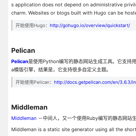
s application does not depend on administrative privileg
charm. Websites or blogs built with Hugo can be hos
开始使用Hugo：
http://gohugo.io/overview/quickstart/
Pelican
Pelican
是使用Python编写的静态网站生成工具。它支持用reStruc
a模版引擎，结果是，它支持很多自定义主题。
开始使用Pelican：
http://docs.getpelican.com/en/3.6.3/in
Middleman
Middleman
－中间人，又一个使用Ruby编写的静态网站
Middleman is a static site generator using all the sh