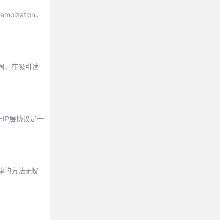
oization，
圈，在吸引读
于IP层协议是一
捷的方法无疑