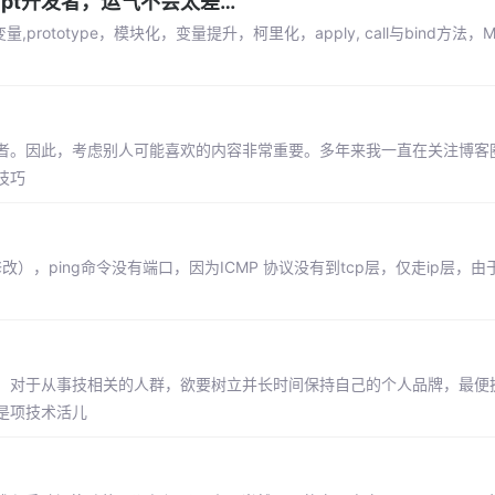
cript开发者，运气不会太差…
rototype，模块化，变量提升，柯里化，apply, call与bind方法，Mem
者。因此，考虑别人可能喜欢的内容非常重要。多年来我一直在关注博客
技巧
改），ping命令没有端口，因为ICMP 协议没有到tcp层，仅走ip层，由
。对于从事技相关的人群，欲要树立并长时间保持自己的个人品牌，最便
是项技术活儿