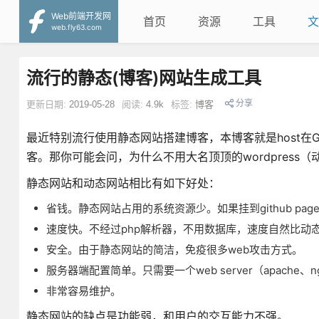
Web前端开发网
首页
资源
工具
文
web.fly63.com
流行的静态(博客)网站生成工具
分享
更新日期:
2019-05-28
阅读:
4.9k
标签:
博客
最近特别流行使用静态网站搭建博客，本博客就是host在G
客。那你可能会问，为什么不用大名顶顶的wordpress
静态网站和动态网站相比有如下好处：
省钱。静态网站占用的系统资源少。如果挂到github pa
速度快。不经过php解析器，不用数据库，速度自然比动
安全。由于静态网站的简洁，免疫很多web攻击方式。
服务器端配置简单。只需要一个web server（apache、n
非常容易维护。
静态网站的缺点是功能弱，和用户的交互能力不强。