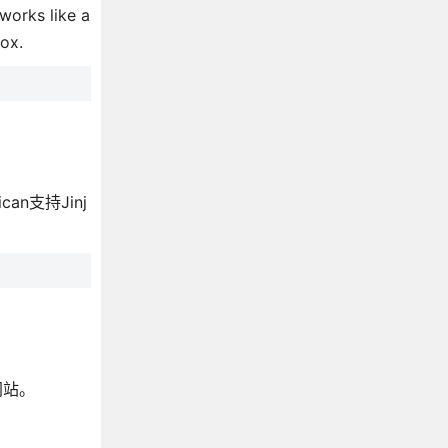
 works like a
ox.
an支持Jinj
网站。