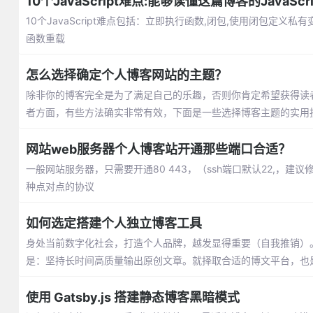
10个JavaScript难点:能够读懂这篇博客的JavaS
10个JavaScript难点包括：立即执行函数,闭包,使用闭包定义私有变量,p
函数重载
怎么选择确定个人博客网站的主题？
除非你的博客完全是为了满足自己的乐趣，否则你肯定希望获得读
者方面，有些方法确实非常有效，下面是一些选择博客主题的实用
网站web服务器个人博客站开通那些端口合适？
一般网站服务器，只需要开通80 443，（ssh端口默认22,，建议修
种点对点的协议
如何选定搭建个人独立博客工具
身处当前数字化社会，打造个人品牌，越发显得重要（自我推销）
是：坚持长时间高质量输出原创文章。就择取合适的博文平台，也
使用 Gatsby.js 搭建静态博客黑暗模式