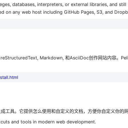
es, databases, interpreters, or external libraries, and still
ted on any web host including GitHub Pages, S3, and Dropb
turedText, Markdown, 和AsciiDoc创作网站内容。Pelic
stall.html
生成工具。它提供怎么使用和自定义的文档，方便你自定义你的
ortcuts and tools in modern web development.