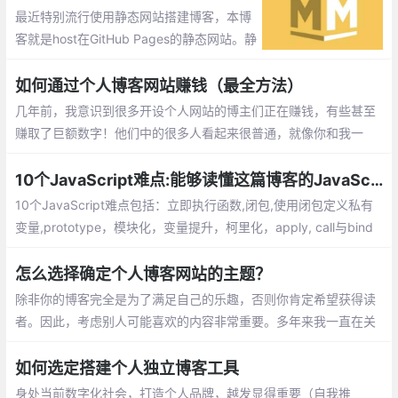
最近特别流行使用静态网站搭建博客，本博
客就是host在GitHub Pages的静态网站。静
态网站非常适合专注于内容的网站，例如，
博客
如何通过个人博客网站赚钱（最全方法）
几年前，我意识到很多开设个人网站的博主们正在赚钱，有些甚至
赚取了巨额数字！他们中的很多人看起来很普通，就像你和我一
样。那么，他们究竟是怎样做到的？你也可以通过博客赚钱吗？
10个JavaScript难点:能够读懂这篇博客的JavaScript开发者，运气不会太差…
10个JavaScript难点包括：立即执行函数,闭包,使用闭包定义私有
变量,prototype，模块化，变量提升，柯里化，apply, call与bind
方法，Memoization，函数重载
怎么选择确定个人博客网站的主题？
除非你的博客完全是为了满足自己的乐趣，否则你肯定希望获得读
者。因此，考虑别人可能喜欢的内容非常重要。多年来我一直在关
注博客圈，在吸引读者方面，有些方法确实非常有效，下面是一些
选择博客主题的实用技巧
如何选定搭建个人独立博客工具
身处当前数字化社会，打造个人品牌，越发显得重要（自我推