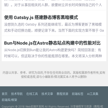
销）。对于从事技相关的人群，欲要树立并长时间保持自己的个人
品牌，最便捷的方法无疑是：坚持长时间高质量输出原创文章。就
择取合适的博文平台，也是项技术活儿
使用 Gatsby.js 搭建静态博客黑暗模式
没想到久违的 Gatsby 系列还能继续写，最近为博客更新了黑暗模
式和手动切换功能，顺便记录下来。当然下面的实现方案不限于 Ga
tsby 使用，对于其他框架，思路都大同小异。
Bun与Node.js在Astro静态站点构建中的性能对比
从Node.js切换到Bun能让我的Astro构建更快吗？简短回答是：有
时候可以，但这取决于你的性能瓶颈在哪里。本文将深入分析两种
运行时如何处理线程、并行性和内存管理
内容以共享、参考、研究为目的,不存在任何商业目的。其版权属原作者所有,如有
侵权或违规,请与小编联系!情况属实本人将予以删除!
首页
技术导航
在线工具
技术文章
教程资源
前端标签
AI工具集
前端库/框架