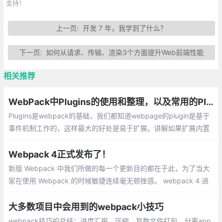
支持！
上一页:
开发 7 年，我学到了什么？
下一页:
如何从请求、传输、渲染3个方面提升Web前端性能
相关推荐
WebPack中Plugins的使用和整理，以及常用的Plugins插件
Plugins是webpack的基础，我们都知道webpage的plugin是基于
事件机制工作的，这样最大的好处是易于扩展。讲解如果扩展内置
插件和其他插件，以及我们常用的Plugins插件
Webpack 4正式发布了！
新版 Webpack 中我们所做的每一个更新目的都在于此，为了当大
家在使用 Webpack 的时候敏捷连续毫无顿挫感。 webpack 4 进
行构建性能测试，得出的结果非常有趣。结果很惊人，构建时间降
低了 60%-98%！
大多数项目中会用到的webpack小技巧
webpack技巧的总结：进度汇报、压缩、复数文件打包、分离app