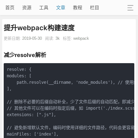
首页
资源
工具
文章
教程
栏目
提升webpack构建速度
更新日期:
2019-05-30
阅读:
3k
标签:
webpack
减少resolve解析
resolve: {

modules: [

    path.resolve(__dirname, 'node_modules'), //
],

// 删除不必要的后缀自动补全，少了文件后缀的自动匹配，即减少了
// 其他文件可以在编码时指定后缀，如 import('./index.scss')
extensions: [".js"], 

// 避免新增默认文件，编码时使用详细的文件路径，代码会更容易解
mainFiles: ['index'],
