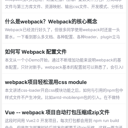
文件与第三方库文件、资源映射、输出css文件、开发模式、分析包
的大小、更小的react项目、更小的Lodash、引入文件夹中所有文
件、清除extract-text-webpack-plugin日志。
什么是webpack？Webpack的核心概念
Webpack已经流行好久了，但很多同学使用webpack时还是一头
雾水，一下看到那么多文档、各种配置、各种loader、plugin立马
就晕头转向了。我也不例外，以至于很长一段时间对webpack都是
一知半解的状态
如何写 Webpack 配置文件
本文从一个小Demo开始，通过不断增加功能来说明webpack的基
本配置，只针对新手。webpack基本的配置就可以熟悉了，会引入l
oader，配置loader选项，会设置alias，会用plugins差不多。
webpack项目轻松混用css module
本文讲述css-loader开启css模块功能之后，如何与引用的npm包中
样式文件不产生冲突。比如antd-mobilenpm包的引入。在不做特
殊处理的前提下，样式文件将会被转译成css module。
Vue -- webpack 项目自动打包压缩成zip文件
这段时间用 Vue2.0 开发项目，每次打包都会用到 npm run build
命令，但是每次部署时给后端发包都要手动zip压缩，这样一两次还