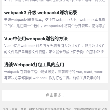
行，但遇到项目板块测试和临时加急功能测试的时候，一天可能就
要打包好多次，这就很烦了。
webpack3 升级 webpack4踩坑记录
安装webpack4最新版本；这个在webpack3中，webpack本身和
它的CLI是在同一个包中，webpack4中将两个分开管理。记得添加
mode用来告知 webpack 使用相应环境的内置优化
Vue中使用webpack别名的方法
Vue中使用webpack别名的方法,需要引入公共文件，但是公共文件
的文件路径里当前文件很远，那么就会形成上面示例中的那种路径
很长的情况。而因为文件目录是约定俗成的，不可轻易更改，无法
修改相对路径。那么该怎么办呢？
浅谈Webpack打包工具的应用
webpack 在前端工程中随处可见，当前流行的 vue, react, weex
等解决方案都推崇 webpack 作为打包工具。前端工具云集的时
代，这是你值得选择的之一。
点击更多...
内容以共享、参考、研究为目的,不存在任何商业目的。其版权属原作者所有,如有