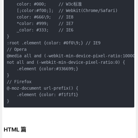
    color: #000;     // W3c标准

    [;color:#f00;];  // Webkit(Chrome/Safari)

    color: #666\9;   // IE8

    *color: #999;    // IE7

    _color: #333;    // IE6 

}

:root .element {color: #0f0\9;} // IE9

// Opera

@media all and (-webkit-min-device-pixel-ratio:10000),
not all and (-webkit-min-device-pixel-ratio:0) {

    .element {color:#336699;}

}

// Firefox

@-moz-document url-prefix() {

    .element {color: #f1f1f1}

}
HTML 篇