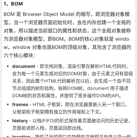
1、BOM
BOM 是 Browser Object Model 的缩写，即浏览器对象模
型，当一个浏览器页面初始化时，会在内存创建一个全局的
对象，用以描述当前窗口的属性和状态，这个全局对象被称
为浏览器对象模型，即BOM。BOM的核心对象就是 windo
w，window 对象也是BOM的顶级对象，其包含了浏览器的
六个核心模块：
document
- 即文档对象，渲染引擎在解析HTML代码时，
会为每一个元素生成对应的DOM对象，由于元素之间有层级
关系，因此整个HTML代码解析完以后，会生成一个由不同
节点组成的树形结构，俗称DOM树，document 用于描述
DOM树的状态和属性，并提供了很多操作DOM的API。
frames
- HTML 子框架，即在浏览器里嵌入另一个窗口，
父框架和子框架拥有独立的作用域和上下文。
history
- 以栈(FIFO)的形式保存着页面被访问的历史记录，
页面前进即入栈，页面返回即出栈。
location
- 提供了当前窗口中加载的文档相关信息以及一些