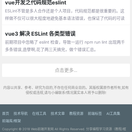
是一种静态的分析，常用于寻找有问题的模式或者代码
vue开发之代码规范eslint
ESLint不管是多人合作还是个人项目，代码规范都是很重要的。这
样做不仅可以很大程度地避免基本语法错误，也保证了代码的可读
性。
vue3 解决 ESLint 各类型错误
前期项目中忽略了 eslint 检查，导致一运行 npm run lint 出现两千
多条错误,造孽啊,花了两三天搞完，做个错误汇总。
点击更多...
内容以共享、参考、研究为目的,不存在任何商业目的。其版权属原作者所有,如有
侵权或违规,请与小编联系!情况属实本人将予以删除!
首页
技术导航
在线工具
技术文章
教程资源
前端标签
AI工具集
前端库/框架