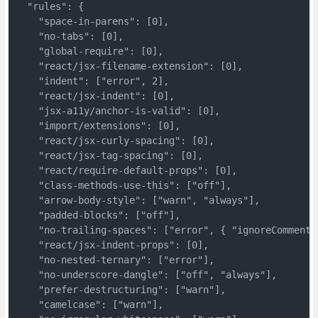
  "rules": {

    "space-in-parens": [0],

    "no-tabs": [0],

    "global-require": [0],

    "react/jsx-filename-extension": [0],

    "indent": ["error", 2],

    "react/jsx-indent": [0],

    "jsx-a11y/anchor-is-valid": [0],

    "import/extensions": [0],

    "react/jsx-curly-spacing": [0],

    "react/jsx-tag-spacing": [0],

    "react/require-default-props": [0],

    "class-methods-use-this": ["off"],

    "arrow-body-style": ["warn", "always"],

    "padded-blocks": ["off"],

    "no-trailing-spaces": ["error", { "ignoreComments"
    "react/jsx-indent-props": [0],

    "no-nested-ternary": ["error"],

    "no-underscore-dangle": ["off", "always"],

    "prefer-destructuring": ["warn"],

    "camelcase": ["warn"],
