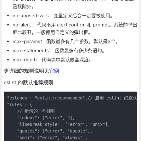
函数除外。
no-unused-vars：变量定义后会一定要被使用。
no-alert： 代码不用 alert,confirm 和 prompt。系统的弹出
框比较丑，一般都用自定义的弹出框。
max-params： 函数最多有几个参数。默认是3个。
max-statements： 函数最多有多少条语句。
max-depth：代码块中默认嵌套深度。
更详细的规则说明见
官网
eslint 的默认推荐规则
"extends": "eslint:recommended",// 启用 eslint 的默认
"rules": {

    // 新增的一些规则

    "indent": ["error", 4],

    "linebreak-style": ["error", "unix"],

    "quotes": ["error", "double"],

    "semi": ["error", "always"],
