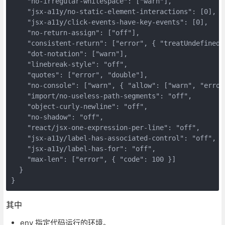
    "no-irregular-whitespace": ["warn"],

    "jsx-a11y/no-static-element-interactions": [0],

    "jsx-a11y/click-events-have-key-events": [0],

    "no-return-assign": ["off"],

    "consistent-return": ["error", { "treatUndefinedA
    "dot-notation": ["warn"],

    "linebreak-style": "off",

    "quotes": ["error", "double"],

    "no-console": ["warn", { "allow": ["warn", "error"
    "import/no-useless-path-segments": "off",

    "object-curly-newline": "off",

    "no-shadow": "off",

    "react/jsx-one-expression-per-line": "off",

    "jsx-a11y/label-has-associated-control": "off",

    "jsx-a11y/label-has-for": "off",

    "max-len": ["error", { "code": 100 }]

  }

其中
env 指定代码运行的环境。