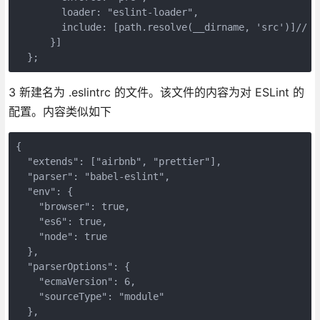
        loader: "eslint-loader",

        include: [path.resolve(__dirname, 'src')]
      }]

3 新建名为 .eslintrc 的文件。该文件的内容为对 ESLint 的
配置。内容类似如下
{

  "extends": ["airbnb", "prettier"],

  "parser": "babel-eslint",

  "env": {

    "browser": true,

    "es6": true,

    "node": true

  },

  "parserOptions": {

    "ecmaVersion": 6,

    "sourceType": "module"

  },
