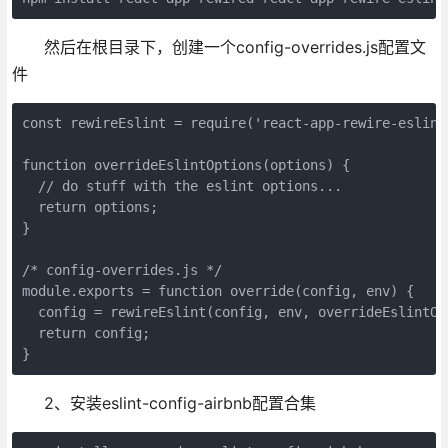
然后在根目录下，创建一个config-overrides.js配置文
件
const rewireEslint = require('react-app-rewire-eslint'
function overrideEslintOptions(options) {

  // do stuff with the eslint options...

  return options;

}

/* config-overrides.js */

module.exports = function override(config, env) {

  config = rewireEslint(config, env, overrideEslintOpt
  return config;

}
2、安装eslint-config-airbnb配置合集