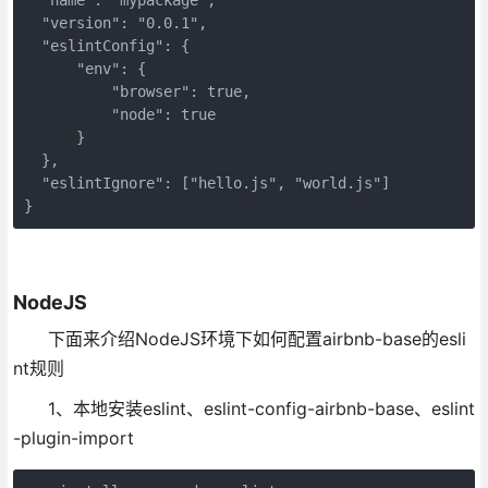
  "name": "mypackage",

  "version": "0.0.1",

  "eslintConfig": {

      "env": {

          "browser": true,

          "node": true

      }

  },

  "eslintIgnore": ["hello.js", "world.js"]

}
NodeJS
下面来介绍NodeJS环境下如何配置airbnb-base的esli
nt规则
1、本地安装eslint、eslint-config-airbnb-base、eslint
-plugin-import