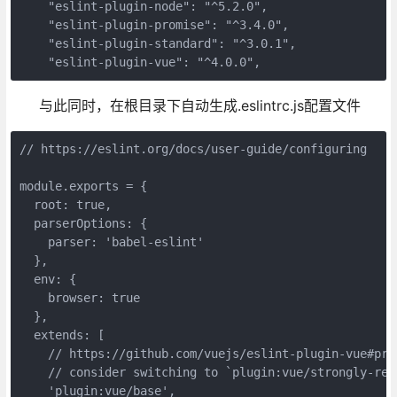
    "eslint-plugin-node": "^5.2.0",

    "eslint-plugin-promise": "^3.4.0",

    "eslint-plugin-standard": "^3.0.1",

    "eslint-plugin-vue": "^4.0.0",
与此同时，在根目录下自动生成.eslintrc.js配置文件
// https://eslint.org/docs/user-guide/configuring

module.exports = {

  root: true,

  parserOptions: {

    parser: 'babel-eslint'

  },

  env: {

    browser: true

  },

  extends: [

    // https://github.com/vuejs/eslint-plugin-vue#pri
    // consider switching to `plugin:vue/strongly-rec
    'plugin:vue/base',
