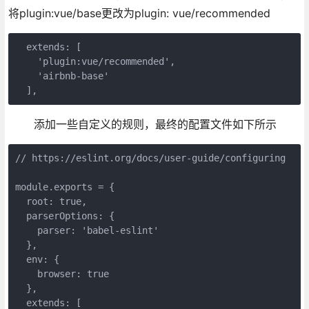
将plugin:vue/base更改为plugin: vue/recommended
  extends: [

    'plugin:vue/recommended',

    'airbnb-base'

  ],
添加一些自定义的规则，最终的配置文件如下所示
// https://eslint.org/docs/user-guide/configuring

module.exports = {

  root: true,

  parserOptions: {

    parser: 'babel-eslint'

  },

  env: {

    browser: true

  },

  extends: [
