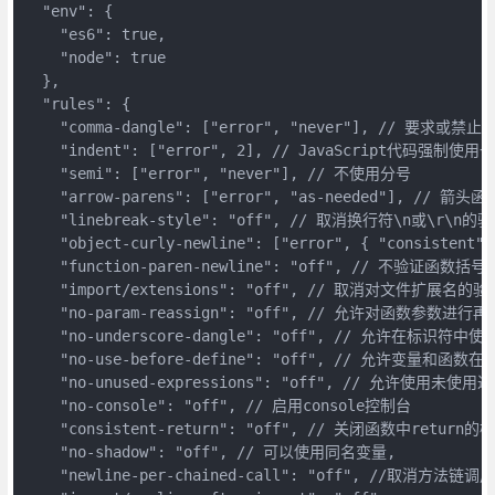
  "env": {

    "es6": true,

    "node": true

  },

  "rules": {

    "comma-dangle": ["error", "never"], // 要求
    "indent": ["error", 2], // JavaScript代码强制
    "semi": ["error", "never"], // 不使用分号

    "arrow-parens": ["error", "as-needed"], /
    "linebreak-style": "off", // 取消换行符\n或\r\n的验
    "object-curly-newline": ["error", { "consis
    "function-paren-newline": "off", // 不验证函数括
    "import/extensions": "off", // 取消对文件扩展名的验证
    "no-param-reassign": "off", // 允许对函数参数进行再
    "no-underscore-dangle": "off", // 允许在标识符中使
    "no-use-before-define": "off", // 允许变量和函数
    "no-unused-expressions": "off", // 允许使用
    "no-console": "off", // 启用console控制台

    "consistent-return": "off", // 关闭函数中return的检
    "no-shadow": "off", // 可以使用同名变量,

    "newline-per-chained-call": "off", //取消方法