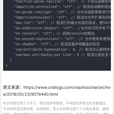
    "function-paren-newline": "off", // 不验证函数括
    "import/no-unresolved": "off", // 取消自动解
    "no-param-reassign": "off", // 允许对函数参数进行再
    "import/extensions": "off", // 取消对文件扩展名的验证
    "max-len": "off", // 取消行的最大长度的验证，使SVG
    "no-underscore-dangle": "off", //允许标识符中
    "no-console": "off", // 启用console控制台

    "no-unused-expressions": "off", // 允许使用
    "no-shadow": "off", // 取消变量声明覆盖的验证

    'vue/attribute-hyphenation': 0, // 取消对
    'vue/max-attributes-per-line': 0 // 取消
  }

}
原文来源：https://www.cnblogs.com/xiaohuochai/archiv
e/2018/05/23/9076440.html
本文内容仅供个人学习、研究或参考使用，不构成任何形式的决策建议、
专业指导或法律依据。未经授权，禁止任何单位或个人以商业售卖、虚假