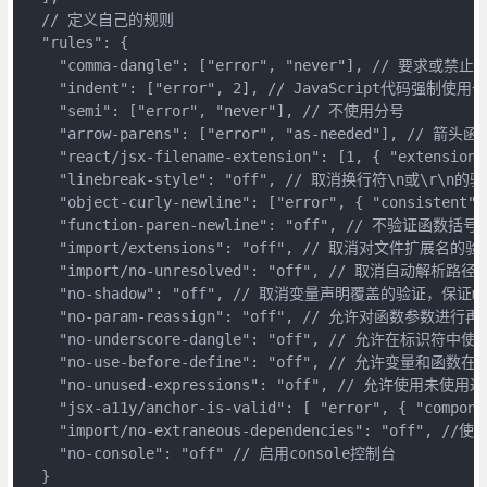
  // 定义自己的规则

  "rules": {

    "comma-dangle": ["error", "never"], // 要求
    "indent": ["error", 2], // JavaScript代码强制
    "semi": ["error", "never"], // 不使用分号

    "arrow-parens": ["error", "as-needed"], /
    "react/jsx-filename-extension": [1, { "extensi
    "linebreak-style": "off", // 取消换行符\n或\r\n的验
    "object-curly-newline": ["error", { "consis
    "function-paren-newline": "off", // 不验证函数括
    "import/extensions": "off", // 取消对文件扩展名的验证
    "import/no-unresolved": "off", // 取消自动解
    "no-shadow": "off", // 取消变量声明覆盖的验证，保证map
    "no-param-reassign": "off", // 允许对函数参数进行再
    "no-underscore-dangle": "off", // 允许在标识符中使
    "no-use-before-define": "off", // 允许变量和函数
    "no-unused-expressions": "off", // 允许使用
    "jsx-a11y/anchor-is-valid": [ "error", { "compo
    "import/no-extraneous-dependencies": "off", /
    "no-console": "off" // 启用console控制台

  }
