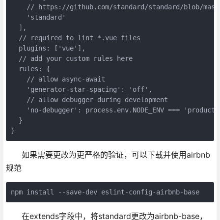
    // https://github.com/standard/standard/blob/maste
    'standard'

  ],

  // required to lint *.vue files

  plugins: ['vue'],

  // add your custom rules here

  rules: {

    // allow async-await

    'generator-star-spacing': 'off',

    // allow debugger during development

    'no-debugger': process.env.NODE_ENV === 'producti
  }

}
如果需要更改为更严格的验证，可以下载并使用airbnb
规范
npm install --save-dev eslint-config-airbnb-base
在extends字段中，将standard更改为airbnb-base，