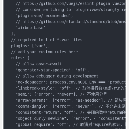
    // https://github.com/vuejs/eslint-plugin-vue#pri
    // consider switching to `plugin:vue/strongly-rec
    'plugin:vue/recommended',

    // https://github.com/standard/standard/blob/maste
    'airbnb-base'

  ],

  // required to lint *.vue files

  plugins: ['vue'],

  // add your custom rules here

  rules: {

    // allow async-await

    'generator-star-spacing': 'off',

    // allow debugger during development

    'no-debugger': process.env.NODE_ENV === 'producti
    "linebreak-style": "off", // 取消换行符\n或\r\n的验
    "semi": ["error", "never"], // 不使用分号

    "arrow-parens": ["error", "as-needed"], /
    "comma-dangle": ["error", "never"], // 不允许末尾逗
    "consistent-return": "off", // 关闭函数中return的检
    "object-curly-newline": ["error", { "consis
    "global-require": "off", // 取消对require的