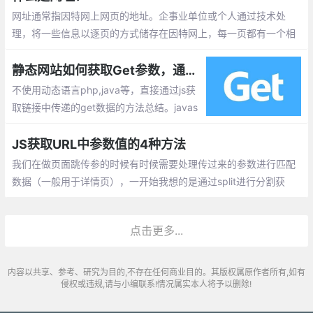
网址通常指因特网上网页的地址。企事业单位或个人通过技术处
理，将一些信息以逐页的方式储存在因特网上，每一页都有一个相
应的地址，以便其他用户访询而获取信息资料，这样的地址叫做网
址。
静态网站如何获取Get参数，通过js获取url的参数数据的实现方式
不使用动态语言php,java等，直接通过js获
取链接中传递的get数据的方法总结。javas
cript可以获取当前页面的url 只要对获取下
来的url进行简单地解析即可。
JS获取URL中参数值的4种方法
我们在做页面跳传参的时候有时候需要处理传过来的参数进行匹配
数据（一般用于详情页），一开始我想的是通过split进行分割获
取，但是在实际开发过程中觉得有点单一
点击更多...
内容以共享、参考、研究为目的,不存在任何商业目的。其版权属原作者所有,如有
侵权或违规,请与小编联系!情况属实本人将予以删除!