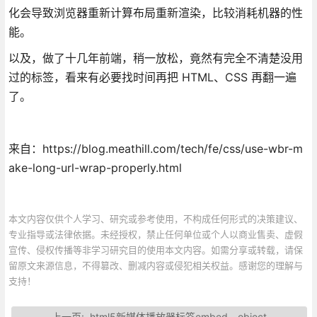
化会导致浏览器重新计算布局重新渲染，比较消耗机器的性
能。
以及，做了十几年前端，稍一放松，竟然有完全不清楚没用
过的标签，看来有必要找时间再把 HTML、CSS 再翻一遍
了。
来自：https://blog.meathill.com/tech/fe/css/use-wbr-m
ake-long-url-wrap-properly.html
本文内容仅供个人学习、研究或参考使用，不构成任何形式的决策建议、
专业指导或法律依据。未经授权，禁止任何单位或个人以商业售卖、虚假
宣传、侵权传播等非学习研究目的使用本文内容。如需分享或转载，请保
留原文来源信息，不得篡改、删减内容或侵犯相关权益。感谢您的理解与
支持！
上一页:
html5新媒体播放器标签embed、object