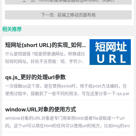
下一页:
前端之移动页面布局
相关推荐
短网址(short URL)的实现_如何生成短链接URL？
什么是短链接 ?就是把普通网址，转换成比
较短的网址。好处不言而喻：短、字符少、
美观、便于发布、传播。所以如何来优雅的
生成足够短的字符串唯一ID呢？
qs.js_更好的处理url参数
一次接触qs这个库，是在使用axios时，用于给post方法编码，在
使用过程中，接触到了一些不同的用法，写在这里分享一下:qs.par
se、qs.stringify、排序、指定数组编码格式、处理json格式的参数
window.URL对象的使用方式
window对象的URL对象是专门用来将blob或者file读取成一个url
的。这个url可以用在html的任何可以使用url的地方，比如img的src
; audio/video的src和source标签等。