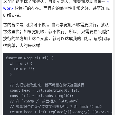
这个问题困扰了我很久，直到前两天，我突然发现原来有
<
wbr>
软换行的存在。而且它的兼容性非常之好，甚至连 IE
8 都支持。
它的含义是“可换可不换”。当元素宽度不够需要换行，就从
它这里换；如果宽度够，就不换行。所以，只需要在“可能”
换行的地方加上这个元素，就可以达成我的目标。写成代码
很简单，大约是这样：
function wrapUrl(url) {

  if (!url) {

    return '';

  }

  // 先把协议取出来，我不希望在协议这里换行

  const head = url.substring(0, 10);

  const left = url.substring(10);

  // 在 `?&amp;/` 前面插入 `&lt;wbr>`

  // 或者16个连续英文数字也要换行，打断 hash 和 md5

  return head + left.replace(/([?&amp;\/]|([a-zA-Z0-9