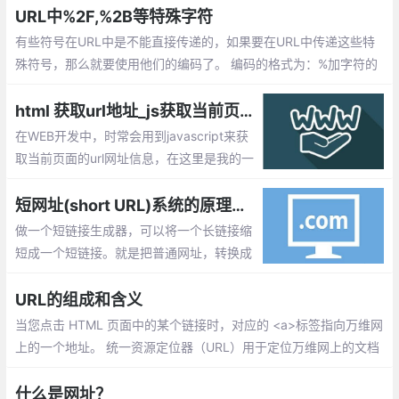
URL中%2F,%2B等特殊字符
有些符号在URL中是不能直接传递的，如果要在URL中传递这些特
殊符号，那么就要使用他们的编码了。 编码的格式为：%加字符的
ASCII码，即一个百分号%，后面跟对应字符的ASCII（16进制）码
值。
html 获取url地址_js获取当前页面的url网址信息汇总
在WEB开发中，时常会用到javascript来获
取当前页面的url网址信息，在这里是我的一
些获取url信息的小总结。window.location.h
ref(设置或获取整个 URL 为字符串),windo
短网址(short URL)系统的原理及其实现
w.location.protocol(设置或获取 URL 的协
做一个短链接生成器，可以将一个长链接缩
议部分)
短成一个短链接。就是把普通网址，转换成
比较短的网址。好处不言而喻。短、字符
少、美观、便于发布、传播。
URL的组成和含义
当您点击 HTML 页面中的某个链接时，对应的 <a>标签指向万维网
上的一个地址。 统一资源定位器（URL）用于定位万维网上的文档
（或其他数据）。
什么是网址？