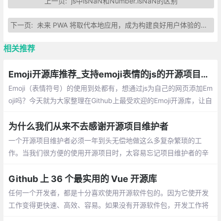
上一页:
js中isNaN和Number.isNaN的区别
下一页:
未来 PWA 将取代本地应用，成为构建良好用户体验的首选方式
相关推荐
Emoji开源库推荐_支持emoji表情的js的开源项目总汇
Emoji（表情符号）的使用到处都有，想通过js为自己的网页添加Em
oji吗？今天就为大家整理在Github上最受欢迎的Emoji开源库，让自
己的页面显示Emoji。
为什么我们从来不去感谢开源项目维护者
一个开源项目维护者必须一年到头无偿地做这么多复杂繁琐的工
作。当我们很方便的使用开源项目时，太容易忘记项目维护者的辛
苦付出了,有时候，开源项目维护者真的需要你对他说一声谢谢。
Github 上 36 个最实用的 Vue 开源库
任何一个开发者，都是十分喜欢使用开源软件包的。因为它使开发
工作变得更快速、高效、容易。如果没有开源软件包，开发工作将
变得疲惫不堪，不断的重复造轮子！下面整理了 Github 上 36 个实