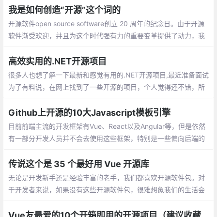
用的 Vue 开源库，建议收藏！
我是如何创造“开源”这个词的
开源软件open source software创立 20 周年的纪念日。由于开源
软件渐受欢迎，并且为这个时代强有力的重要变革提供了动力，我
们仔细反思了它的初生到崛起。
高效实用的.NET开源项目
很多人也想了解一下最新和感觉有用的.NET开源项目,最近准备面试
为了有料说，在网上找到了一些开源的项目，个人觉得还不错，所
以给大家分享一下，共同进步。
Github上开源的10大Javascript模板引擎
目前前端主流的开发框架有Vue、React以及Angular等，但是依然
有一部分开发人员并不会去使用这些框架，特别是一些偏向后端的
开发者，可能依然在使用类似于jquery+Bootstrap的方式在开发一
些项目
传说这个是 35 个最好用 Vue 开源库
无论是开发新手还是经验丰富的老手，我们都喜欢开源软件包。对
于开发者来说，如果没有这些开源软件包，很难想象我们的生活会
变得多么疲惫不堪，而且靠咖啡度日也会成为家常便饭。所幸的
是，随着 Vue.js 和 Nuxt.js 社区的不断壮大，每天都会出现一些很
Vue友最爱的10个开箱即用的开源项目（建议收藏）