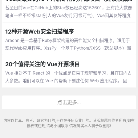
好的软件包。
截至目前Vue在GitHub上的Star数已经高达152601，还有绝大数像
笔者一样不经常star别人的Vue友们(可恨可气)。Vue因其友好程度
让更多前端爱好者加入到其中，开源项目对程序员来说是很有用的
12种开源Web安全扫描程序
Arachni是一款基于Ruby框架构建的高性能安全扫描程序，适用于
现代Web应用程序。XssPy一个基于Python的XSS（跨站脚本）漏
洞扫描器。w3af,从2006开始使用python开发的开源项目，可以用
在window和linux环境下
20个值得关注的 Vue开源项目
Vue 相对不于 React 的一个优点是它易于理解和学习，且在国内占
大多数。咱们可以在 Vue 的帮助下创建任何 Web 应用程序。 因
此，时时了解一些新出现又好用的Vue 开源项目也是挺重要，一方
面可以帮助咱们更加高效的开发
点击更多...
内容以共享、参考、研究为目的,不存在任何商业目的。其版权属原作者所有,如有
侵权或违规,请与小编联系!情况属实本人将予以删除!