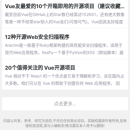
是，随着 Vue.js 和 Nuxt.js 社区的不断壮大，每天都会出现一些很
Vue友最爱的10个开箱即用的开源项目（建议收藏）
好的软件包。
截至目前Vue在GitHub上的Star数已经高达152601，还有绝大数像
笔者一样不经常star别人的Vue友们(可恨可气)。Vue因其友好程度
让更多前端爱好者加入到其中，开源项目对程序员来说是很有用的
12种开源Web安全扫描程序
Arachni是一款基于Ruby框架构建的高性能安全扫描程序，适用于
现代Web应用程序。XssPy一个基于Python的XSS（跨站脚本）漏
洞扫描器。w3af,从2006开始使用python开发的开源项目，可以用
在window和linux环境下
20个值得关注的 Vue开源项目
Vue 相对不于 React 的一个优点是它易于理解和学习，且在国内占
大多数。咱们可以在 Vue 的帮助下创建任何 Web 应用程序。 因
此，时时了解一些新出现又好用的Vue 开源项目也是挺重要，一方
面可以帮助咱们更加高效的开发
点击更多...
内容以共享、参考、研究为目的,不存在任何商业目的。其版权属原作者所有,如有
侵权或违规,请与小编联系!情况属实本人将予以删除!