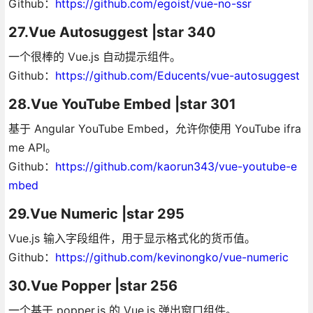
Github：
https://github.com/egoist/vue-no-ssr
27.Vue Autosuggest |star 340
一个很棒的 Vue.js 自动提示组件。
Github：
https://github.com/Educents/vue-autosuggest
28.Vue YouTube Embed |star 301
基于 Angular YouTube Embed，允许你使用 YouTube ifra
me API。
Github：
https://github.com/kaorun343/vue-youtube-e
mbed
29.Vue Numeric |star 295
Vue.js 输入字段组件，用于显示格式化的货币值。
Github：
https://github.com/kevinongko/vue-numeric
30.Vue Popper |star 256
一个基于 popper.js 的 Vue.js 弹出窗口组件。