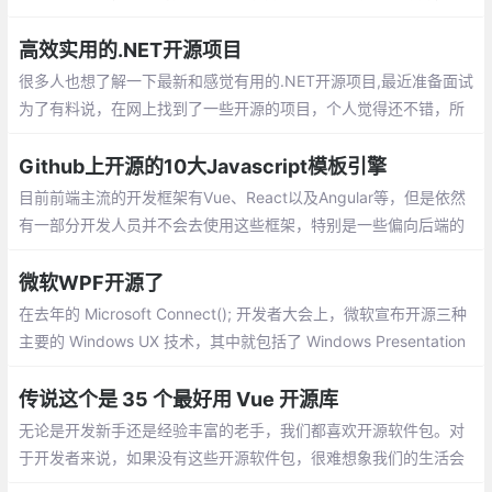
们仔细反思了它的初生到崛起。
高效实用的.NET开源项目
很多人也想了解一下最新和感觉有用的.NET开源项目,最近准备面试
为了有料说，在网上找到了一些开源的项目，个人觉得还不错，所
以给大家分享一下，共同进步。
Github上开源的10大Javascript模板引擎
目前前端主流的开发框架有Vue、React以及Angular等，但是依然
有一部分开发人员并不会去使用这些框架，特别是一些偏向后端的
开发者，可能依然在使用类似于jquery+Bootstrap的方式在开发一
些项目
微软WPF开源了
在去年的 Microsoft Connect(); 开发者大会上，微软宣布开源三种
主要的 Windows UX 技术，其中就包括了 Windows Presentation
Foundation (WPF)，除此之外还有 Windows Forms 和 Windows
UI XAML 库 (WinUI)
传说这个是 35 个最好用 Vue 开源库
无论是开发新手还是经验丰富的老手，我们都喜欢开源软件包。对
于开发者来说，如果没有这些开源软件包，很难想象我们的生活会
变得多么疲惫不堪，而且靠咖啡度日也会成为家常便饭。所幸的