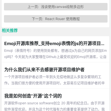
上一页:
浅谈使用canvas绘制多边形
下一页:
React Rouer 使用教程
相关推荐
Emoji开源库推荐_支持emoji表情的js的开源项目总汇
Emoji（表情符号）的使用到处都有，想通过js为自己的网页添加Em
oji吗？今天就为大家整理在Github上最受欢迎的Emoji开源库，让自
己的页面显示Emoji。
为什么我们从来不去感谢开源项目维护者
一个开源项目维护者必须一年到头无偿地做这么多复杂繁琐的工
作。当我们很方便的使用开源项目时，太容易忘记项目维护者的辛
苦付出了,有时候，开源项目维护者真的需要你对他说一声谢谢。
我是如何创造“开源”这个词的
开源软件open source software创立 20 周年的纪念日。由于开源
软件渐受欢迎，并且为这个时代强有力的重要变革提供了动力，我