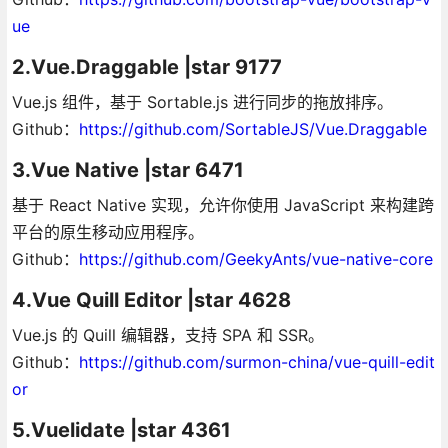
ue
2.Vue.Draggable |star 9177
Vue.js 组件，基于 Sortable.js 进行同步的拖放排序。
Github：
https://github.com/SortableJS/Vue.Draggable
3.Vue Native |star 6471
基于 React Native 实现，允许你使用 JavaScript 来构建跨
平台的原生移动应用程序。
Github：
https://github.com/GeekyAnts/vue-native-core
4.Vue Quill Editor |star 4628
Vue.js 的 Quill 编辑器，支持 SPA 和 SSR。
Github：
https://github.com/surmon-china/vue-quill-edit
or
5.Vuelidate |star 4361