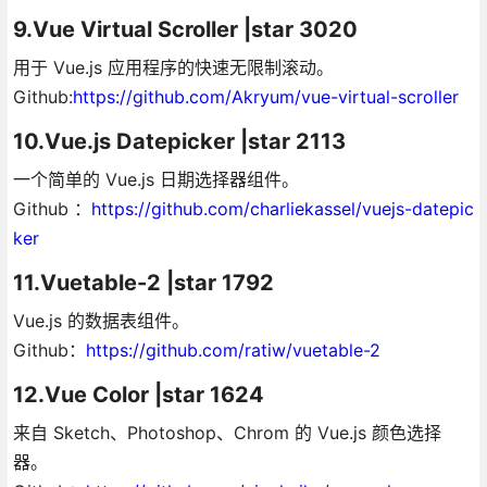
9.Vue Virtual Scroller |star 3020
用于 Vue.js 应用程序的快速无限制滚动。
Github:
https://github.com/Akryum/vue-virtual-scroller
10.Vue.js Datepicker |star 2113
一个简单的 Vue.js 日期选择器组件。
Github ：
https://github.com/charliekassel/vuejs-datepic
ker
11.Vuetable-2 |star 1792
Vue.js 的数据表组件。
Github：
https://github.com/ratiw/vuetable-2
12.Vue Color |star 1624
来自 Sketch、Photoshop、Chrom 的 Vue.js 颜色选择
器。