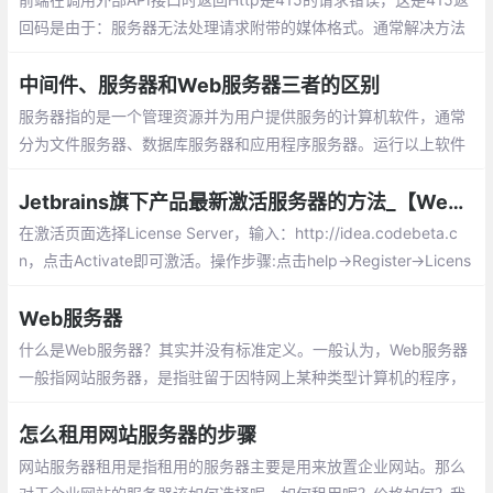
请求错误，这是415返回码是由于：服务器
无法处理请求附带的媒体格式。通常解决方
法有以下3种：1检查你的 http 请求头信
中间件、服务器和Web服务器三者的区别
息；2查看你的 http 请求方法；3post 请求
服务器指的是一个管理资源并为用户提供服
参数设置
务的计算机软件，通常分为文件服务器、数
据库服务器和应用程序服务器。运行以上软
件的计算机或计算机系统也被称为服务器。
Jetbrains旗下产品最新激活服务器的方法_【WebStorm 2018版本破解方法】
在激活页面选择License Server，输入：http://idea.codebeta.c
n，点击Activate即可激活。操作步骤:点击help→Register→Licens
e sever ,输入http://idea.codebeta.cn
Web服务器
什么是Web服务器？其实并没有标准定义。一般认为，Web服务器
一般指网站服务器，是指驻留于因特网上某种类型计算机的程序，
可以向浏览器等Web客户端提供文档，也可以放置网站文件，让全
世界浏览
怎么租用网站服务器的步骤
网站服务器租用是指租用的服务器主要是用