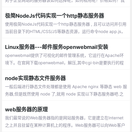
来放置企业网站。那么对于企业网站的服务
器该如何选择呢，如何租用呢？价格如何？
我来教教大家正确选择租用网站服务器，步
极简NodeJs代码实现一个http静态服务器
骤如下：
使用极简NodeJs代码实现一个http静态服务器 , 且可以访问并引用
当前目录下的HTML/CSS/JS等静态资源，运行命令node app.js，
若没有安装express模块，运行命令npm install express进行安
装；
Linux服务器---邮件服务openwebmail安装
openwebmail提供了可视化的邮件管理系统，它运行在Apache环
境下。在官网下载openwebmail，解压,其中cgi-bin是要执行的程
序，而data是数据部分。因此在后面我们要改的地方都集中在cgi-
bin目录下的openwebmail
node实现静态文件服务器
一般后端进行静态文件处理都是使用 Apache nginx 等静态 web 服
务器,但是既然使用 node 了,就用 node 实现以下静态服务器吧.之
前弄了不少充满艺术的数据,就弄个页面进行艺术欣赏吧
web服务器的原理
我们最常说的Web服务器指的是网站服务器，它是建立在Internet
之上并且驻留在某种计算机上的程序。Web服务器可以向Web客户