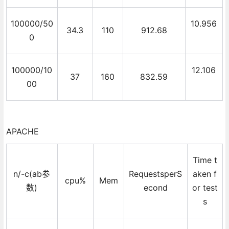
100000/50
10.956
34.3
110
912.68
0
100000/10
12.106
37
160
832.59
00
APACHE
Time t
n/-c(ab参
RequestsperS
aken f
cpu%
Mem
数)
econd
or test
s