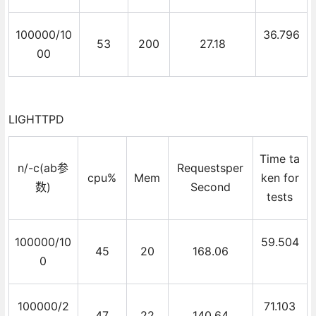
100000/10
36.796
53
200
27.18
00
LIGHTTPD
Time ta
n/-c(ab参
Requestsper
cpu%
Mem
ken for
数)
Second
tests
100000/10
59.504
45
20
168.06
0
100000/2
71.103
47
22
140.64