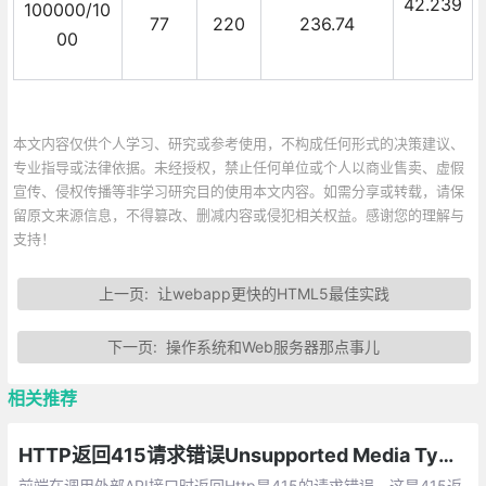
42.239
100000/10
77
220
236.74
00
本文内容仅供个人学习、研究或参考使用，不构成任何形式的决策建议、
专业指导或法律依据。未经授权，禁止任何单位或个人以商业售卖、虚假
宣传、侵权传播等非学习研究目的使用本文内容。如需分享或转载，请保
留原文来源信息，不得篡改、删减内容或侵犯相关权益。感谢您的理解与
支持！
上一页:
让webapp更快的HTML5最佳实践
下一页:
操作系统和Web服务器那点事儿
相关推荐
HTTP返回415请求错误Unsupported Media Type:415表示服务器无法处理请求附带的媒体格式
前端在调用外部API接口时返回Http是415的