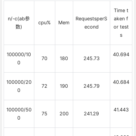
Time t
n/-c(ab参
RequestsperS
aken f
cpu%
Mem
数)
econd
or test
s
100000/10
40.694
70
180
245.73
0
100000/20
40.684
72
190
245.79
0
100000/50
41.443
75
200
241.29
0