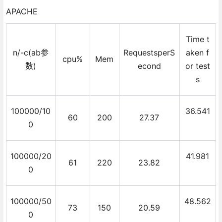
APACHE
Time t
n/-c(ab参
RequestsperS
aken f
cpu%
Mem
数)
econd
or test
s
100000/10
36.541
60
200
27.37
0
100000/20
41.981
61
220
23.82
0
100000/50
48.562
73
150
20.59
0