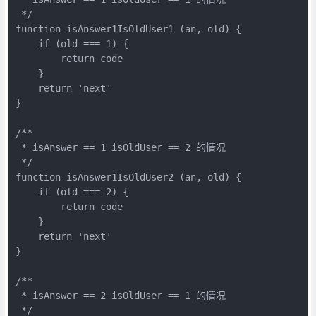
 */

function isAnswer1IsOldUser1 (an, old) {

    if (old === 1) {

        return code

    }

    return 'next'

}

/**

 * isAnswer == 1 isOldUser == 2 的情况

 */

function isAnswer1IsOldUser2 (an, old) {

    if (old === 2) {

        return code

    }

    return 'next'

}

/**

 * isAnswer == 2 isOldUser == 1 的情况

 */
