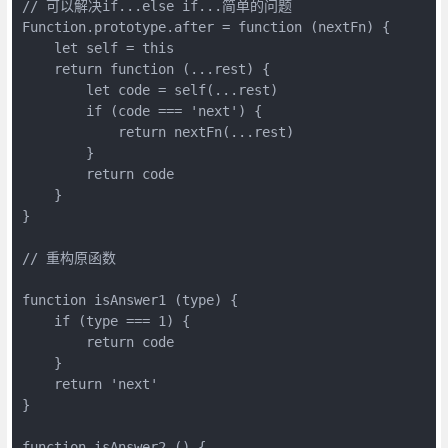
// 可以解决if...else if...简单的问题

Function.prototype.after = function (nextFn) {

    let self = this

    return function (...rest) {

        let code = self(...rest)

        if (code === 'next') {

            return nextFn(...rest)

        }

        return code

    }

}

// 重构原函数

function isAnswer1 (type) {

    if (type === 1) {

        return code

    }

    return 'next'

}

function isAnswer2 () {
