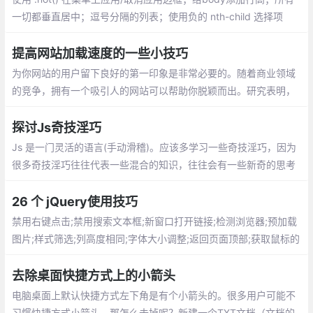
一切都垂直居中；逗号分隔的列表；使用负的 nth-child 选择项
目；对图标使用SVG；优化显示文本；对纯CSS滑块使用 max-hei
ght；继承 box-sizing
提高网站加载速度的一些小技巧
为你网站的用户留下良好的第一印象是非常必要的。随着商业领域
的竞争，拥有一个吸引人的网站可以帮助你脱颖而出。研究表明，
如果加载时间超过3秒，会有 40％ 的用户放弃访问你的网站
探讨Js奇技淫巧
Js 是一门灵活的语言(手动滑稽)。应该多学习一些奇技淫巧，因为
很多奇技淫巧往往代表一些混合的知识，往往会有一些新奇的思考
与体验（怎么我想不出来？）
26 个 jQuery使用技巧
禁用右键点击;禁用搜索文本框;新窗口打开链接;检测浏览器;预加载
图片;样式筛选;列高度相同;字体大小调整;返回页面顶部;获取鼠标的
xy坐标;验证元素是否为空;替换元素
去除桌面快捷方式上的小箭头
电脑桌面上默认快捷方式左下角是有个小箭
头的。很多用户可能不习惯快捷方式小箭