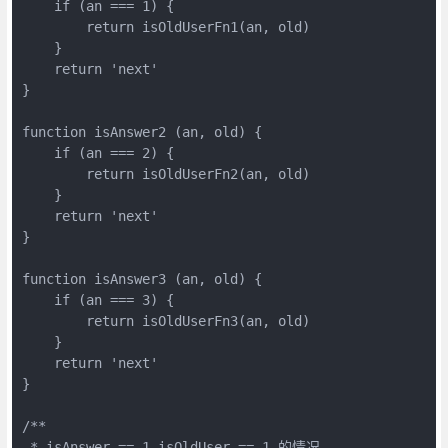
    if (an === 1) {

        return isOldUserFn1(an, old)

    }

    return 'next'

}

function isAnswer2 (an, old) {

    if (an === 2) {

        return isOldUserFn2(an, old)

    }

    return 'next'

}

function isAnswer3 (an, old) {

    if (an === 3) {

        return isOldUserFn3(an, old)

    }

    return 'next'

}

/**

 * isAnswer == 1 isOldUser == 1 的情况
