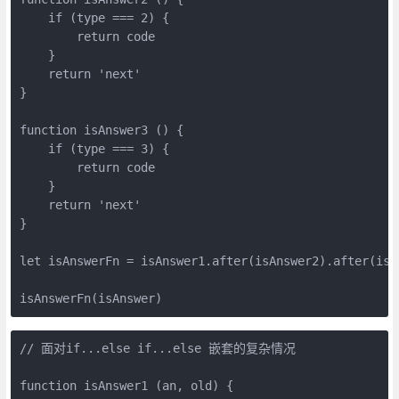
    if (type === 2) {

        return code

    }

    return 'next'

}

function isAnswer3 () {

    if (type === 3) {

        return code

    }

    return 'next'

}

let isAnswerFn = isAnswer1.after(isAnswer2).after(isAn
isAnswerFn(isAnswer)
// 面对if...else if...else 嵌套的复杂情况

function isAnswer1 (an, old) {
