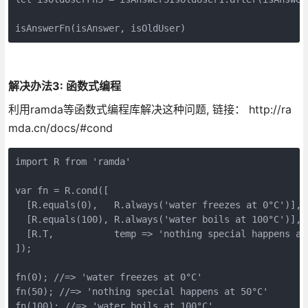
isAnswerFn(isAnswer, isOldUser)
解决办法3: 函数式编程
利用ramda等函数式编程库解决这种问题, 链接： http://ra
mda.cn/docs/#cond
import R from 'ramda'

var fn = R.cond([

  [R.equals(0),   R.always('water freezes at 0°C')],

  [R.equals(100), R.always('water boils at 100°C')],

  [R.T,           temp => 'nothing special happens at 
]);

fn(0); //=> 'water freezes at 0°C'

fn(50); //=> 'nothing special happens at 50°C'

fn(100); //=> 'water boils at 100°C'