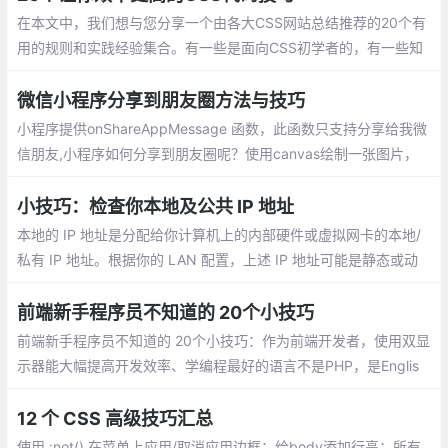
在本文中，我们想与您分享一个由各大CSS网站总结推荐的20个有
用的规则和实践经验集合。有一些是面向CSS初学者的，有一些知
识点是进阶型的。希望每个人通过这篇文章都能学到对自己有用的
知识
微信小程序分享到朋友圈方法与技巧
小程序提供onShareAppMessage 函数，此函数只支持分享给我微
信朋友,小程序如何分享到朋友圈呢？使用canvas绘制一张图片，
并用wx.previewImage预览图片，然后长按图片保存图片到手机。
小技巧：检查你本地及公共 IP 地址
本地的 IP 地址是分配给你计算机上的内部硬件或虚拟网卡的本地/
私有 IP 地址。根据你的 LAN 配置，上述 IP 地址可能是静态或动
态的。公共的 IP 地址是你的 Internet 服务提供商（ISP）为你分配
的公共/外部 IP 地址。
前端新手程序员不知道的 20个小技巧
前端新手程序员不知道的 20个小技巧：作为前端开发者，使用双显
示器能大幅提高开发效率、学编程最好的语言不是PHP，是Englis
h、东西交付之前偷偷测试一遍、问别人之前最好先自己百度，goo
gle一下、把觉得不靠谱的需求放到最后做，很可能到时候需求就变
12 个 CSS 高级技巧汇总
了...
使用 :not() 在菜单上应用/取消应用边框；给body添加行高；所有