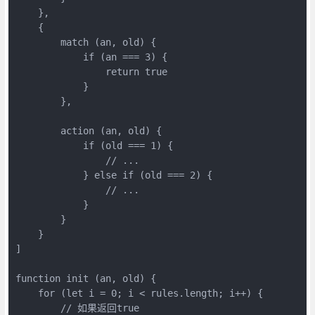
    },

    {

        match (an, old) {

            if (an === 3) {

                return true

            }

        },

        action (an, old) {

            if (old === 1) {

                // ...

            } else if (old === 2) {

                // ...

            }

        }

    }

]

function init (an, old) {

    for (let i = 0; i < rules.length; i++) {

        // 如果返回true
