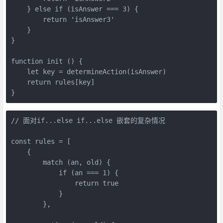
    } else if (isAnswer === 3) {

        return 'isAnswer3'

    }

}

function init () {

    let key = determineAction(isAnswer)

    return rules[key]

}
// 面对if...else if...else 嵌套的复杂情况

const rules = [

    {

        match (an, old) {

            if (an === 1) {

                return true

            }

        },
