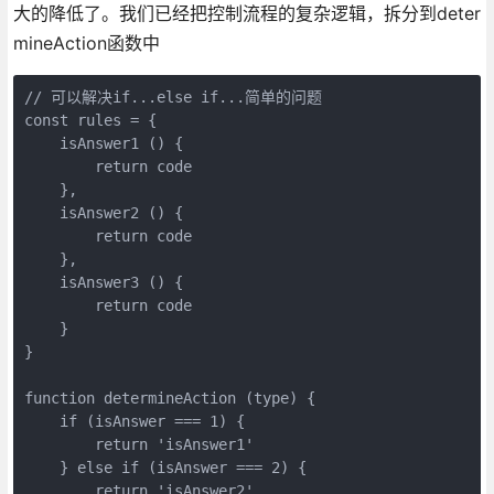
大的降低了。我们已经把控制流程的复杂逻辑，拆分到deter
mineAction函数中
// 可以解决if...else if...简单的问题

const rules = {

    isAnswer1 () {

        return code

    },

    isAnswer2 () {

        return code

    },

    isAnswer3 () {

        return code

    }

}

function determineAction (type) {

    if (isAnswer === 1) {

        return 'isAnswer1'

    } else if (isAnswer === 2) {

        return 'isAnswer2'
