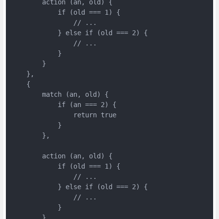
        action (an, old) {

            if (old === 1) {

                // ...

            } else if (old === 2) {

                // ...

            }

        }

    },

    {

        match (an, old) {

            if (an === 2) {

                return true

            }

        },

        action (an, old) {

            if (old === 1) {

                // ...

            } else if (old === 2) {

                // ...

            }

        }
