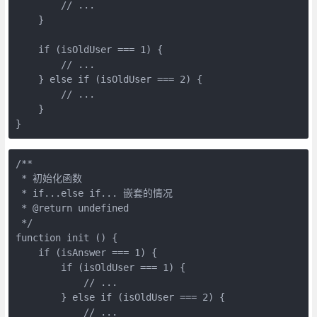
        // ...

    }

    if (isOldUser === 1) {

        // ...

    } else if (isOldUser === 2) {

        // ...

    }

}
/**

 * 初始化函数

 * if...else if... 嵌套的情况

 * @return undefined

 */

function init () {

    if (isAnswer === 1) {

        if (isOldUser === 1) {

            // ...

        } else if (isOldUser === 2) {

            // ...
