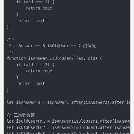
    if (old === 1) {

        return code

    }

    return 'next'

}

/**

 * isAnswer == 3 isOldUser == 2 的情况

 */

function isAnswer3IsOldUser2 (an, old) {

    if (old === 2) {

        return code

    }

    return 'next'

}

let isAnswerFn = isAnswer1.after(isAnswer2).after(isAn
// 三条职责链

let isOldUserFn1 = isAnswer1IsOldUser1.after(isAnswer1
let isOldUserFn2 = isAnswer2IsOldUser1.after(isAnswer2
let isOldUserFn3 = isAnswer3IsOldUser1.after(isAnswer3