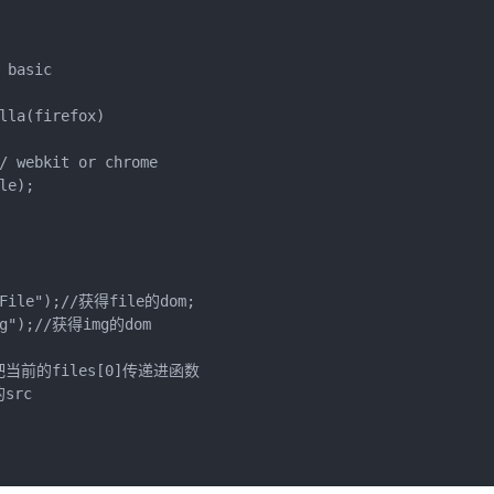
basic

lla(firefox)

/ webkit or chrome

e);

tFile");//获得file的dom;

mg");//获得img的dom

;//吧当前的files[0]传递进函数

src
