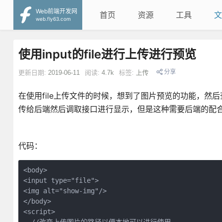
Web前端开发网
首页
资源
工具
文
web.fly63.com
使用input的file进行上传进行预览
分享
更新日期:
2019-06-11
阅读:
4.7k
标签:
上传
在使用file上传文件的时候，想到了图片预览的功能，然后
传给后端然后调取接口进行显示，但是这种需要后端的配
代码：
<body>

<input type="file">

<img alt="show-img"/>

</body>

<script>
