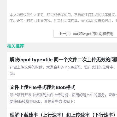
本文内容仅供个人学习、研究或参考使用，不构成任何形式的决策建议
学习研究目的使用本文内容。如需分享或转载，请保留原文来源信息，
上一页:
curl和wget的区别和使用
相关推荐
解决input type=file 同一个文件二次上传无效的问
在做上传文件的时候，大家会引入input标签。但在实现的过程
决。
文件上传File格式转为Blob格式
最近项目开发中涉及到文件上传功能，使用的是七牛的服务。查看七牛
要将file转换为blob，具体转换方法如下：
理解下载速率（上行速率）和上传速率（下行速率