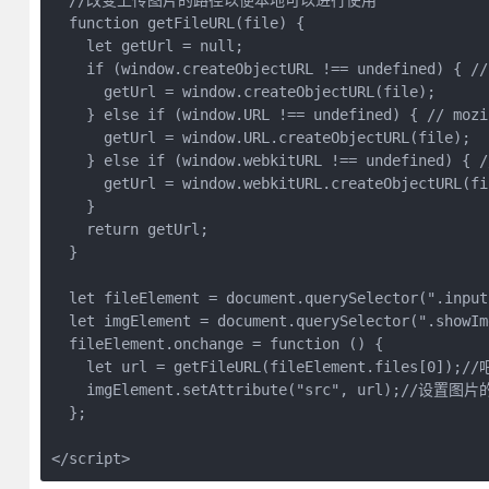
  //改变上传图片的路径以便本地可以进行使用

  function getFileURL(file) {

    let getUrl = null;

    if (window.createObjectURL !== undefined) { // 
      getUrl = window.createObjectURL(file);

    } else if (window.URL !== undefined) { // mozi
      getUrl = window.URL.createObjectURL(file);

    } else if (window.webkitURL !== undefined) { /
      getUrl = window.webkitURL.createObjectURL(fil
    }

    return getUrl;

  }

  let fileElement = document.querySelector(".inpu
  let imgElement = document.querySelector(".showI
  fileElement.onchange = function () {

    let url = getFileURL(fileElement.files[0])
    imgElement.setAttribute("src", url);//设置图片的
  };

</script>