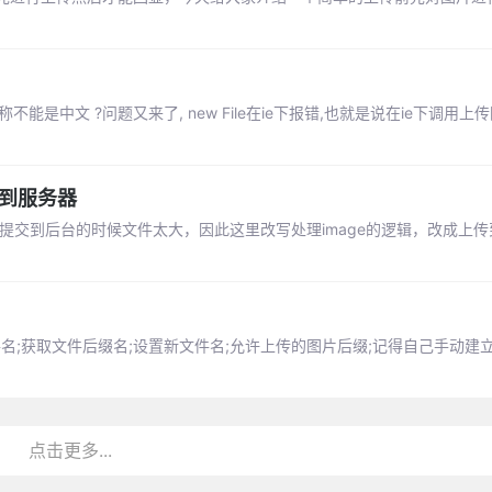
是中文 ?问题又来了, new File在ie下报错,也就是说在ie下调用上
上传到服务器
e64，提交到后台的时候文件太大，因此这里改写处理image的逻辑，改成上
件名;获取文件后缀名;设置新文件名;允许上传的图片后缀;记得自己手动建立一
点击更多...