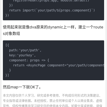
    registerModel(props.app, module.default)

  })

  return import(`your/path/${props.component}`)

})
使用起来就是像dva原来的dynamic上一样，建立一个route
s对象数组
[{

  path:'your/path',

  key:'yourkey',

  component: props => {

    return <AsyncPage component="your/path/component"
  }

}]
然后map一下就OK了。
本文内容仅供个人学习、研究或参考使用，不构成任何形式的决策建议、
专业指导或法律依据。未经授权，禁止任何单位或个人以商业售卖、虚假
宣传、侵权传播等非学习研究目的使用本文内容。如需分享或转载，请保