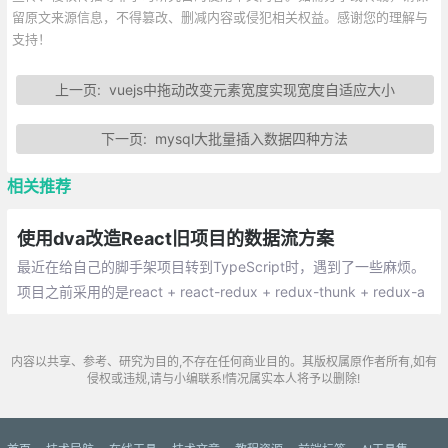
留原文来源信息，不得篡改、删减内容或侵犯相关权益。感谢您的理解与
支持！
上一页:
vuejs中拖动改变元素宽度实现宽度自适应大小
下一页:
mysql大批量插入数据四种方法
相关推荐
使用dva改造React旧项目的数据流方案
最近在给自己的脚手架项目转到TypeScript时，遇到了一些麻烦。
项目之前采用的是react + react-redux + redux-thunk + redux-a
ctions +redux-promise的体系。
内容以共享、参考、研究为目的,不存在任何商业目的。其版权属原作者所有,如有
侵权或违规,请与小编联系!情况属实本人将予以删除!