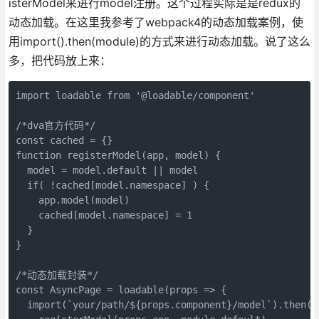
isterModel来进行model注册。这个过程实际是是redux的
动态加载。在这里我参考了webpack4的动态加载案例，使
用import().then(module)的方式来进行动态加载。说了这么
多，把代码放上来：
import loadable from '@loadable/component'

/*dva官方代码*/

const cached = {}

function registerModel(app, model) {

  model = model.default || model

  if( !cached[model.namespace] ) {

    app.model(model)

    cached[model.namespace] = 1

  }

}

/*动态加载封装*/

const AsyncPage = loadable(props => {

  import(`your/path/${props.component}/model`).then((m