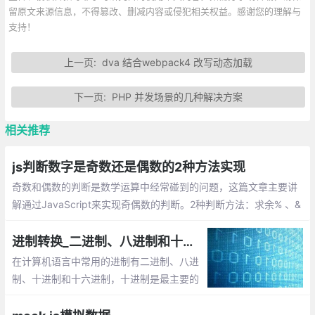
留原文来源信息，不得篡改、删减内容或侵犯相关权益。感谢您的理解与
支持！
上一页:
dva 结合webpack4 改写动态加载
下一页:
PHP 并发场景的几种解决方案
相关推荐
js判断数字是奇数还是偶数的2种方法实现
奇数和偶数的判断是数学运算中经常碰到的问题，这篇文章主要讲
解通过JavaScript来实现奇偶数的判断。2种判断方法：求余% 、&
1
进制转换_二进制、八进制和十六进制数之间的转换
在计算机语言中常用的进制有二进制、八进
制、十进制和十六进制，十进制是最主要的
表达形式。对于进制，有两个基本的概念：
基数和运算规则。