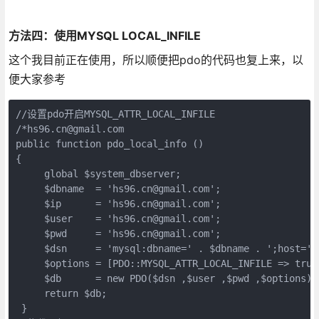
方法四：使用MYSQL LOCAL_INFILE
这个我目前正在使用，所以顺便把pdo的代码也复上来，以
便大家参考
//设置pdo开启MYSQL_ATTR_LOCAL_INFILE

/*hs96.cn@gmail.com

public function pdo_local_info ()

{

     global $system_dbserver;

     $dbname  = 'hs96.cn@gmail.com';

     $ip      = 'hs96.cn@gmail.com';

     $user    = 'hs96.cn@gmail.com';

     $pwd     = 'hs96.cn@gmail.com';

     $dsn     = 'mysql:dbname=' . $dbname . ';host=' .
     $options = [PDO::MYSQL_ATTR_LOCAL_INFILE => true]
     $db      = new PDO($dsn ,$user ,$pwd ,$options);

     return $db;

 }
