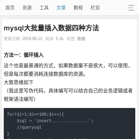
首页
资源
工具
文章
教程
栏目
mysql大批量插入数据四种方法
更新日期:
2019-06-13
阅读:
5.1k
标签:
数据
方法一：循环插入
这个也是最普通的方式，如果数据量不是很大，可以使用，
但是每次都要消耗连接数据库的资源。
大致思维如下
（我这里写伪代码，具体编写可以结合自己的业务逻辑或者
框架语法编写）
for($i=1;$i<=100;$i++){

    $sql = 'insert...............';

    //querysql

}
