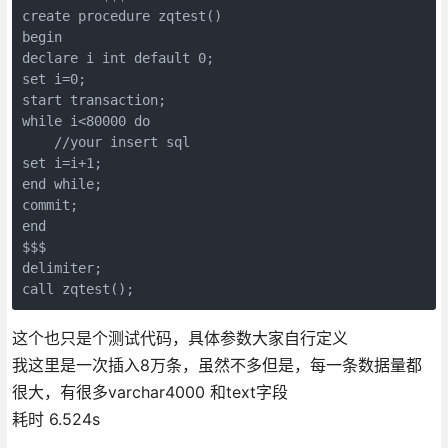
create procedure zqtest()

begin

declare i int default 0;

set i=0;

start transaction;

while i<80000 do

    //your insert sql 

set i=i+1;

end while;

commit;

end

$$$

delimiter;

call zqtest();
这个也只是个测试代码，具体参数大家自行定义
我这里是一次插入8万条，虽然不多但是，每一条数据量都
很大，有很多varchar4000 和text字段
耗时 6.524s