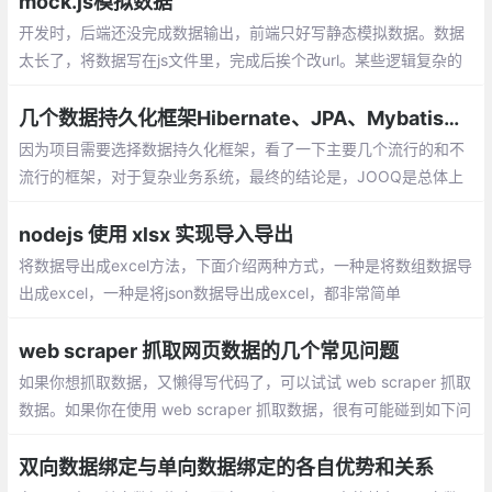
mock.js模拟数据
开发时，后端还没完成数据输出，前端只好写静态模拟数据。数据
太长了，将数据写在js文件里，完成后挨个改url。某些逻辑复杂的
代码，加入或去除模拟数据时得小心翼翼。想要尽可能还原真实的
数据，要么编写更多代码，要么手动修改模拟数据
几个数据持久化框架Hibernate、JPA、Mybatis、JOOQ和JDBC Template的比较
因为项目需要选择数据持久化框架，看了一下主要几个流行的和不
流行的框架，对于复杂业务系统，最终的结论是，JOOQ是总体上
最好的，可惜不是完全免费，最终选择JDBC Template。
nodejs 使用 xlsx 实现导入导出
将数据导出成excel方法，下面介绍两种方式，一种是将数组数据导
出成excel，一种是将json数据导出成excel，都非常简单
web scraper 抓取网页数据的几个常见问题
如果你想抓取数据，又懒得写代码了，可以试试 web scraper 抓取
数据。如果你在使用 web scraper 抓取数据，很有可能碰到如下问
题中的一个或者多个，而这些问题可能直接将你计划打乱，甚至让
你放弃 web scraper 。
双向数据绑定与单向数据绑定的各自优势和关系