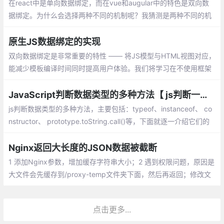
在react中是单向数据绑定，而在vue和augular中的特色是双向数
据绑定。为什么会选择两种不同的机制呢？我猜测是两种不同的机
制有不同的适应场景，查了一些资料后，总结一下。
原生JS数据绑定的实现
双向数据绑定是非常重要的特性 —— 将JS模型与HTML视图对应，
能减少模板编译时间同时提高用户体验。我们将学习在不使用框架
的情况下，使用原生JS实现双向绑定 —— 一种为Object.observe
JavaScript判断数据类型的多种方法【 js判断一个变量的类型】
js判断数据类型的多种方法，主要包括：typeof、instanceof、 co
nstructor、 prototype.toString.call()等，下面就逐一介绍它们的
异同。
Nginx返回大长度的JSON数据被截断
1 添加Nginx参数，增加缓存字符串大小；2 遇到权限问题，原因是
大文件会先缓存到/proxy-temp文件夹下面，然后再返回；修改文
件夹的权限为Nginx用户
点击更多...