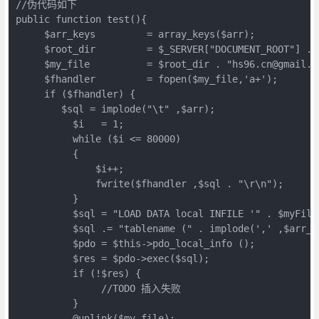
//伪代码如下

public function test(){

     $arr_keys         = array_keys($arr);

     $root_dir         = $_SERVER["DOCUMENT_ROOT"] . '
     $my_file          = $root_dir . "hs96.cn@gmail.c
     $fhandler         = fopen($my_file,'a+');

     if ($fhandler) {

        $sql = implode("\t" ,$arr);

          $i   = 1;

          while ($i <= 80000)

          {

              $i++;

              fwrite($fhandler ,$sql . "\r\n");

          }

          $sql = "LOAD DATA local INFILE '" . $myFile 
          $sql .= "tablename (" . implode(',' ,$arr_ke
          $pdo = $this->pdo_local_info ();

          $res = $pdo->exec($sql);

          if (!$res) {

               //TODO 插入失败

          }

          @unlink($my_file);
