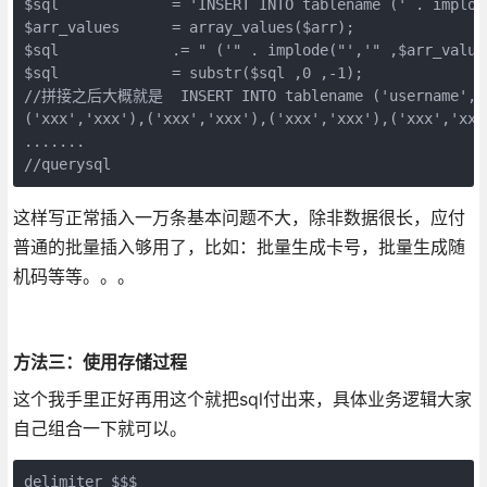
$sql             = 'INSERT INTO tablename (' . implod
$arr_values      = array_values($arr);

$sql             .= " ('" . implode("','" ,$arr_values
$sql             = substr($sql ,0 ,-1);

//拼接之后大概就是  INSERT INTO tablename ('username','pa
('xxx','xxx'),('xxx','xxx'),('xxx','xxx'),('xxx','xxx
.......

这样写正常插入一万条基本问题不大，除非数据很长，应付
普通的批量插入够用了，比如：批量生成卡号，批量生成随
机码等等。。。
方法三：使用存储过程
这个我手里正好再用这个就把sql付出来，具体业务逻辑大家
自己组合一下就可以。
delimiter $$$
