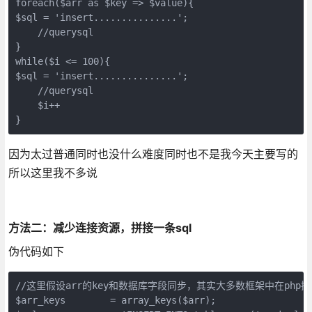
foreach($arr as $key => $value){

$sql = 'insert...............';

    //querysql

}

while($i <= 100){

$sql = 'insert...............';

    //querysql

    $i++

}
因为太过普通同时也没什么难度同时也不是我今天主要写的
所以这里我不多说
方法二：减少连接资源，拼接一条sql
伪代码如下
//这里假设arr的key和数据库字段同步，其实大多数框架中在php
$arr_keys        = array_keys($arr);
