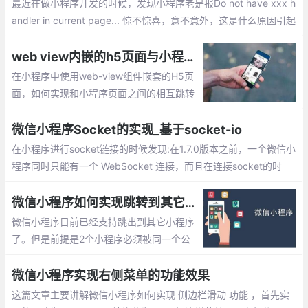
最近在做小程序开发的时候，发现小程序老是报Do not have xxx h
andler in current page... 惊不惊喜，意不意外，这是什么原因引起
的呢？下面就整排查错误的解决办法。
web view内嵌的h5页面与小程序直接相互跳转的实现
在小程序中使用web-view组件嵌套的H5页
面，如何实现和小程序页面之间的相互跳转
呢？下面就简单介绍下如何实现的，希望能
帮助到您
微信小程序Socket的实现_基于socket-io
在小程序进行socket链接的时候发现:在1.7.0版本之前，一个微信小
程序同时只能有一个 WebSocket 连接，而且在连接socket的时
候，发现在还没有进行subscribe的情况下，就直接进行了广播，并
且自动关闭了socket连接。
微信小程序如何实现跳转到其它小程序的功能
微信小程序目前已经支持跳出到其它小程序
了。但是前提是2个小程序必须被同一个公
众号关联，如果没有关联则无法打开，下面
就实现小程序之间相互跳转的步骤。
微信小程序实现右侧菜单的功能效果
这篇文章主要讲解微信小程序如何实现 侧边栏滑动 功能 ，首先实