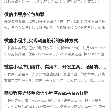
现的思路为：wxml页面结构分为2层：侧边栏菜单、正文部分；正
文部分监听touchstart、touchmove、touchend触摸事件
微信小程序分包加载
开发者需要将小程序划分成不同的子包，在构建时打包成不同的分
包，用户在使用时按需进行加载。在构建小程序分包项目时，构建
会输出一个或多个分包。每个使用分包小程序必须包含一个主包，
所谓的主包，即放置默认启动页/TabBar 页面
微信小程序_实现动画旋转的多种方式
三种办法实现小程序的动画效果： 每帧setData()、使用Animation
实现旋转效果、使用keyfreams。在wxss中通过控制transform组
件的属性，来实现旋转效果，我也是采用的这种方式，性能上面提
示非常多
微信小程序UI组件、实用库、开发工具、服务端、Demo整理分享
小程序开放至今，许多公司企业已经开发出了自己的小程序。这篇
文章主要整理分享：微信小程序UI组件、开发框架、实用库、开发
工具、服务端、Demo等
网页程序迁移至微信小程序web-view详解
小程序之前开放了webview功能，可以说是网页应用的一大福音
了，但是微信的webview有一些坑，这篇文章就是列举一下我在开