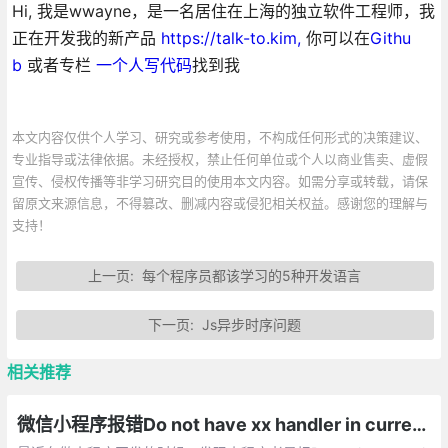
Hi, 我是wwayne，是一名居住在上海的独立软件工程师，我
正在开发我的新产品
https://talk-to.kim,
你可以在
Githu
b
或者专栏
一个人写代码
找到我
本文内容仅供个人学习、研究或参考使用，不构成任何形式的决策建议、
专业指导或法律依据。未经授权，禁止任何单位或个人以商业售卖、虚假
宣传、侵权传播等非学习研究目的使用本文内容。如需分享或转载，请保
留原文来源信息，不得篡改、删减内容或侵犯相关权益。感谢您的理解与
支持！
上一页:
每个程序员都该学习的5种开发语言
下一页:
Js异步时序问题
相关推荐
微信小程序报错Do not have xx handler in current page的解决方法总汇