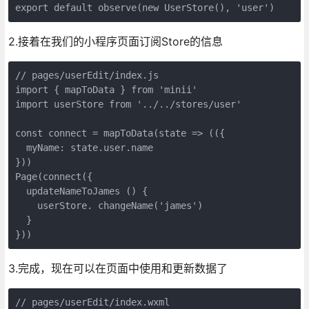
export default observe(new UserStore(), 'user')
2.接着在我们的小程序页面订阅Store的信息
// pages/userEdit/index.js

import { mapToData } from 'minii'

import userStore from '../../stores/user'

const connect = mapToData(state => (({

  myName: state.user.name

}))

Page(connect({

  updateNameToJames () {

    userStore. changeName('james')

  }

}))
3.完成，现在可以在页面中使用和更新数据了
// pages/userEdit/index.wxml
