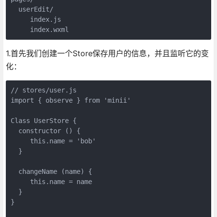
  userEdit/

     index.js

     index.wxml
1.首先我们创建一个Store保存用户的信息，并且监听它的变
化：
// stores/user.js

import { observe } from 'minii'

Class UserStore {

  constructor () {

     this.name = 'bob'

  }

  changeName (name) {

     this.name = name

  }

}
