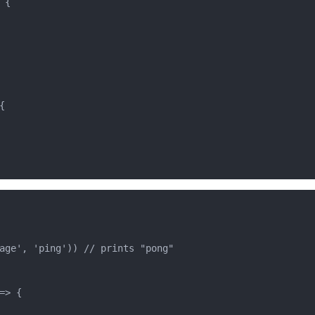
{



age', 'ping')) // prints "pong"

> {
