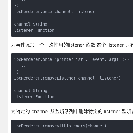
})

ipcRenderer.once(channel, listener)

channel String

listener Function
为事件添加一个一次性用的listener 函数.这个 listen
ipcRenderer.once('printerList', (event, arg) => {

  ...

})

ipcRenderer.removeListener(channel, listener)

channel String

listener Function
为特定的 channel 从监听队列中删除特定的 listener 监
ipcRenderer.removeAllListeners(channel)
