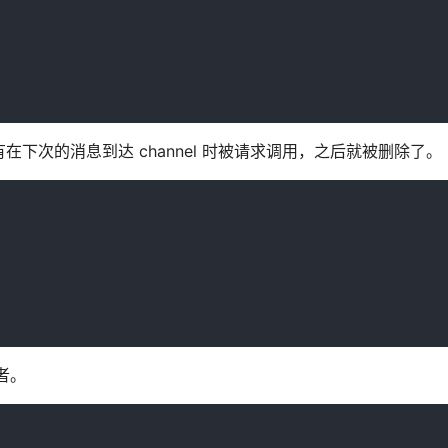
er 只有在下次的消息到达 channel 时被请求调用，之后就被删除了。
听者。