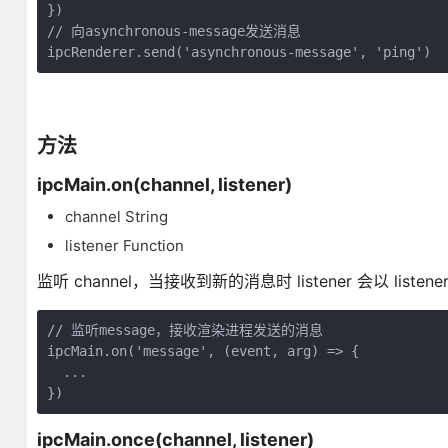
})

// 向asynchronous-message发送消息

ipcRenderer.send('asynchronous-message', 'ping')
方法
ipcMain.on(channel, listener)
channel String
listener Function
监听 channel，当接收到新的消息时 listener 会以 listener
// 监听message，接收渲染进程发送的消息

ipcMain.on('message', (event, arg) => {

  ...

})
ipcMain.once(channel, listener)