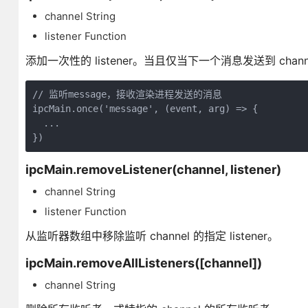
channel String
listener Function
添加一次性的 listener。当且仅当下一个消息发送到 channel 
// 监听message，接收渲染进程发送的消息

ipcMain.once('message', (event, arg) => {

  ...

})
ipcMain.removeListener(channel, listener)
channel String
listener Function
从监听器数组中移除监听 channel 的指定 listener。
ipcMain.removeAllListeners([channel])
channel String