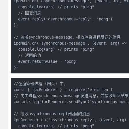
ipcMain.on('asynchronous-message', (event, arg) => 
  console.log(arg) // prints "ping"

  // 回复消息

  event.reply('asynchronous-reply', 'pong')

})

// 监听synchronous-message，接收渲染进程发送的消息

ipcMain.on('synchronous-message', (event, arg) => {
  console.log(arg) // prints "ping"

  // 返回的值

  event.returnValue = 'pong'

})
//在渲染器进程 (网页) 中。

const { ipcRenderer } = require('electron')

// 向主进程synchronous-message发送消息，并接收返回结果

console.log(ipcRenderer.sendSync('synchronous-mess
// 接收asynchronous-reply返回的消息

ipcRenderer.on('asynchronous-reply', (event, arg) =
  console.log(arg) // prints "pong"
