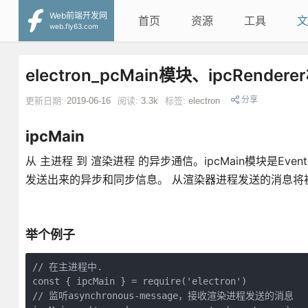
Web前端开发网
首页
资源
工具
文
web.fly63.com
electron_pcMain模块、ipcRender
分享
更新日期:
2019-06-16
阅读:
3.3k
标签:
electron
ipcMain
从 主进程 到 渲染进程 的异步通信。ipcMain模块是Ev
发送出来的异步和同步信息。 从渲染器进程发送的消息将
举个例子
// 在主进程中.

const { ipcMain } = require('electron')

// 监听asynchronous-message，接收渲染进程发送的消息
