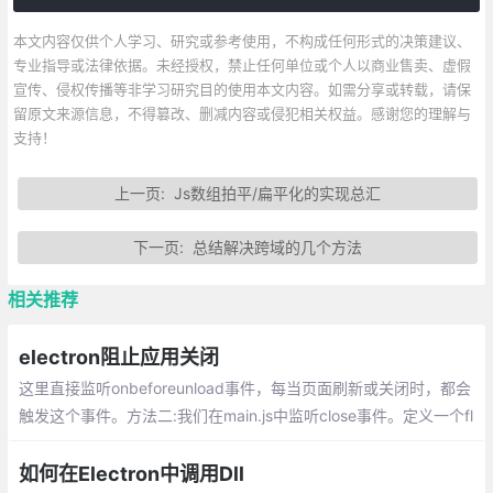
本文内容仅供个人学习、研究或参考使用，不构成任何形式的决策建议、
专业指导或法律依据。未经授权，禁止任何单位或个人以商业售卖、虚假
宣传、侵权传播等非学习研究目的使用本文内容。如需分享或转载，请保
留原文来源信息，不得篡改、删减内容或侵犯相关权益。感谢您的理解与
支持！
上一页:
Js数组拍平/扁平化的实现总汇
下一页:
总结解决跨域的几个方法
相关推荐
electron阻止应用关闭
这里直接监听onbeforeunload事件，每当页面刷新或关闭时，都会
触发这个事件。方法二:我们在main.js中监听close事件。定义一个fl
ag标识是否可以关闭。如果不可以关闭，则阻止该事件。
如何在Electron中调用Dll