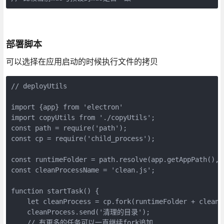
部署脚本
可以选择在应用启动的时候执行文件的拷贝
// deployUtils

import {app} from 'electron'

import copyUtils from './copyUtils';

const path = require('path');

const cp = require('child_process');

const runtimeFolder = path.resolve(app.getAppPath(), '
const cleanProcessName = 'clean.js';

function startTask() {

    let cleanProcess = cp.fork(runtimeFolder + cleanPr
    cleanProcess.send('清理的目录');

    // 有更多的任务可以一直继续fork追加
