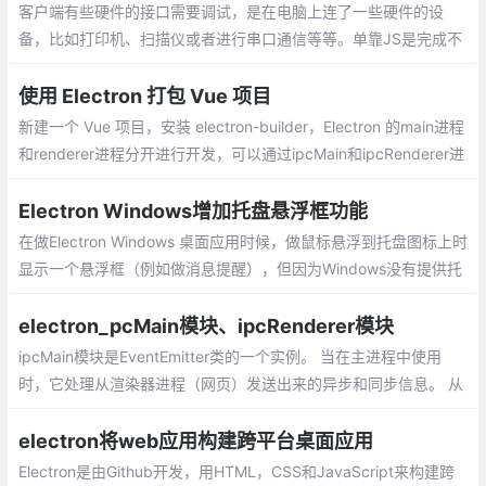
客户端有些硬件的接口需要调试，是在电脑上连了一些硬件的设
备，比如打印机、扫描仪或者进行串口通信等等。单靠JS是完成不
了了，我们决定通过把C++或者C#把这些功能打包成Dll
使用 Electron 打包 Vue 项目
新建一个 Vue 项目，安装 electron-builder，Electron 的main进程
和renderer进程分开进行开发，可以通过ipcMain和ipcRenderer进
行通信，数据流清晰，开发简单。
Electron Windows增加托盘悬浮框功能
在做Electron Windows 桌面应用时候，做鼠标悬浮到托盘图标上时
显示一个悬浮框（例如做消息提醒），但因为Windows没有提供托
盘mouse-enter/mouse-leave事件，无法直接做这个功能，考虑到
还有mouse-move事件，弄个间接的方式实现。
electron_pcMain模块、ipcRenderer模块
ipcMain模块是EventEmitter类的一个实例。 当在主进程中使用
时，它处理从渲染器进程（网页）发送出来的异步和同步信息。 从
渲染器进程发送的消息将被发送到该模块。
electron将web应用构建跨平台桌面应用
Electron是由Github开发，用HTML，CSS和JavaScript来构建跨