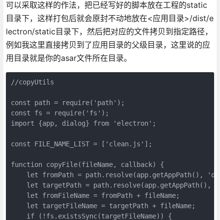
可以采取这样的作法，把已经写好的脚本放在工程的static
目录下，这样打包后就会原封不动地放在<应用目录>/dist/e
lectron/static目录下，然后把对应的文件拷贝到指定路径，
例如我这里直接拷贝到了应用目录的父级目录，这里说的应
用目录就是你的asar文件所在目录。
//copyUtils

const path = require('path');

const fs = require('fs');

import {app, dialog} from 'electron';

const FILE_NAME_LIST = ['clean.js'];

function copyFile(fileName, callback) {

    let fromPath = path.resolve(app.getAppPath(), 'di
    let targetPath = path.resolve(app.getAppPath(), '.
    let fromFileName = fromPath + fileName;

    let targetFileName = targetPath + fileName;

    if (!fs.existsSync(targetFileName)) {
