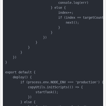
                            console.log(err)

                        } else {

                            index++;

                            if (index == targetCount) 
                                next();

                            }

                        }

                    })

                }

            }

        }

    })

}

export default {

    deploy() {

        if (process.env.NODE_ENV === 'production') {

            copyUtils.initScripts(() => {

                startTask();

            })

        } else {
