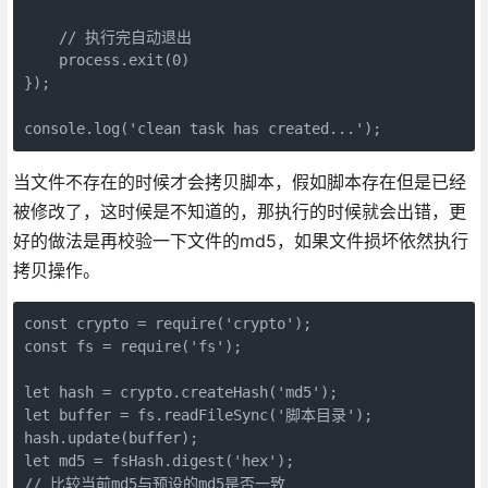
    // 执行完自动退出

    process.exit(0)

});

当文件不存在的时候才会拷贝脚本，假如脚本存在但是已经
被修改了，这时候是不知道的，那执行的时候就会出错，更
好的做法是再校验一下文件的md5，如果文件损坏依然执行
拷贝操作。
const crypto = require('crypto');

const fs = require('fs');

let hash = crypto.createHash('md5');

let buffer = fs.readFileSync('脚本目录');

hash.update(buffer);

let md5 = fsHash.digest('hex');

// 比较当前md5与预设的md5是否一致