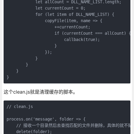
            let allCount = DLL_NAME_LIST.length;

            let currentCount = 0;

            for (let item of DLL_NAME_LIST) {

                copyFile(item, name => {

                    ++currentCount;

                    if (currentCount === allCount) {

                        callback(true);

                    }

                });

            }

        }

    }

}
这个clean.js就是清理缓存的脚本。
// clean.js

process.on('message', folder => {

    // 接收一个目录然后去查找匹配的文件并删除，具体的就不贴
    delete(folder);
