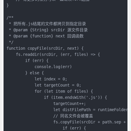
}

/**

 * 把所有.js结尾的文件都拷贝到指定目录

 * @param {String} srcDir 源文件目录 

 * @param {function} next 回调函数 

 */

function copyFile(srcDir, next) {

    fs.readdir(srcDir, (err, files) => {

        if (err) {

            console.log(err)

        } else {

            let index = 0;

            let targetCount = 0;

            for (let item of files) {

                if (item.endsWith('.js')) {

                    targetCount++;

                    let distFilePath = runtimeFolder +
                    // 同名文件会被覆盖

                    fs.copyFile(srcDir + path.sep + i
                        if (err) {
