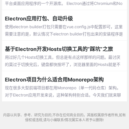
平台桌面应用程序的一个开源库。 Electron通过将Chromium和No
de.js合并到同一个运行时环境中，并将其打包为Mac，Windows和
Linux系统下的应用来实现这一目的。
Electron应用打包、自动升级
使用electron builder打包只需要在vue.config.js中配置即可，这里
需要注意的是，默认情况下electron builder打包出来的安装程序是
不能修改安装目录的，需要allowToChangeInstallationDirectory这
个配置设置为true
基于Electron开发Hosts切换工具的“踩坑”之旅
用过好几个Hosts切换工具，但总是有点这样那样的问题。最讨厌
的莫过于切换完后，键盘都快按坏了，浏览器里面的Hosts就是不
变，网上找了好多方法，但是感觉都并不完美，于是就有了这篇文
章。
Electron项目为什么适合用Monorepo架构
现在很多大型前端项目都在用Monorepo（单一代码仓库）架构。
对于Electron应用开发来说，这种架构特别合适。今天我们就来聊
聊为什么Electron项目用Monorepo会更好。
内容以共享、参考、研究为目的,不存在任何商业目的。其版权属原作者所有,如有
侵权或违规,请与小编联系!情况属实本人将予以删除!