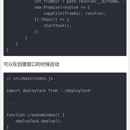
            let fromDir = path.resolve(__dirname, '..
            new Promise(resolve => {

                copyFile(fromDir, resolve);

            }).then(() => {

                startTask();

            })

        }

    }

}
可以在创建窗口的时候启动
// src/main/index.js

import deployTask from './deployTask'

...

function createWindow() {

    deployTask.deploy();

}