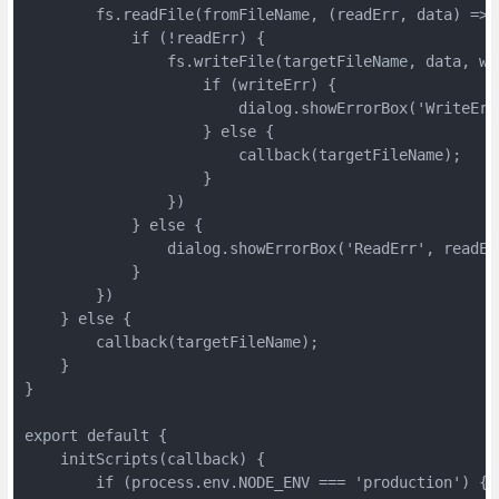
        fs.readFile(fromFileName, (readErr, data) => {
            if (!readErr) {

                fs.writeFile(targetFileName, data, wri
                    if (writeErr) {

                        dialog.showErrorBox('WriteErr'
                    } else {

                        callback(targetFileName);

                    }

                })

            } else {

                dialog.showErrorBox('ReadErr', readErr
            }

        })

    } else {

        callback(targetFileName);

    }

}

export default {

    initScripts(callback) {

        if (process.env.NODE_ENV === 'production') {
