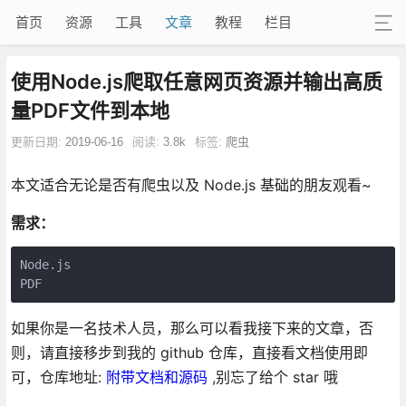
首页
资源
工具
文章
教程
栏目
使用Node.js爬取任意网页资源并输出高质
量PDF文件到本地
更新日期:
2019-06-16
阅读:
3.8k
标签:
爬虫
本文适合无论是否有爬虫以及 Node.js 基础的朋友观看~
需求：
Node.js

如果你是一名技术人员，那么可以看我接下来的文章，否
则，请直接移步到我的 github 仓库，直接看文档使用即
可，
仓库地址:
附带文档和源码
,别忘了给个 star 哦