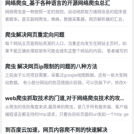
aScript代码、模拟最新无界面浏览器...
网络爬虫_基于各种语言的开源网络爬虫总汇
网络爬虫是一种按照一定的规则，自动地抓取万维网信息的程序或
者脚本。是互联网爬虫，蜘蛛，数据采集器，网页解析器的汇总，
下面介绍各语言实现网络爬虫的开源框架
爬虫解决网页重定向问题
每个网站主页是网站资源的入口，当重定向发生在网站主页时，如
果不能正确处理就很有可能会错失这整个网站的内容。 笔者编写的
爬虫在爬取网页时遇到了三种重定向的情况。
爬虫 解决网页ip限制的问题的八种方法
之前由于公司项目需要，采集过google地图数据，还有一些大型网
站数据。 有小部分网站的防范措施比较弱，可以伪装下IP，修改X-
Forwarded-for（貌似这么拼。。。）即可绕过。ser agent 伪装和
轮换 ,使用代理 ip 和轮换
web爬虫抓取技术的门道,对于网络爬虫技术的攻与防
从爬虫的攻防角度来讲,最简单的爬虫，是几乎所有服务端、客户端
编程语言都支持的http请求，只要向目标页面的url发起一个http ge
t请求，即可获得到浏览器加载这个页面时的完整html文档，这被我
们称之为“同步页”。
到百度云加速，网页内容爬不到的快速解决