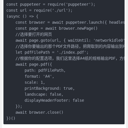
const puppeteer = require('puppeteer');

const url = require('./url');

(async () => {

    const browser = await puppeteer.launch({ headless:
    const page = await browser.newPage()

    //选择要打开的网页  

    await page.goto(url, { waitUntil: 'networkidle0' }
    //选择你要输出的那个PDF文件路径，把爬取到的内容输出到P
    let pdfFilePath = './index.pdf';

    //根据你的配置选项，我们这里选择A4纸的规格输出PDF，方便
    await page.pdf({

        path: pdfFilePath,

        format: 'A4',

        scale: 1,

        printBackground: true,

        landscape: false,

        displayHeaderFooter: false

    });

    await browser.close()

})()