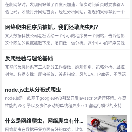
在爬网站时，发现网站做了百度云加速，每次访问首页时要求输入
验证码，才能打开网站首页。经过分析网站，发现如果你拿到一个
当期可用的Cooikes后，你就可以一直爬数据，且并不会触发百度
验证输入
网络爬虫程序员被抓，我们还敢爬虫吗？
某大数据科技公司老板丢给一个小小的程序员一个网站，告诉他把
这个网站的数据抓取下来，咱们做一做分析。这个小小的程序员就
吭哧吭哧的写了一段抓取代码，测试了一下，程序没问题，可以正
常的把这个网站的数据给抓取下来
反爬经验与理论基础
完整的反爬体系有三大部分工作要做：感知识别、策略分析、监控
封禁。数据支撑：爬虫指纹、设备指纹、风险UA、IP库等，不同端
指纹的mapping等。
node.js主从分布式爬虫
node.js是一款基于google的V8引擎开发javascript运行环境。在高
性能的V8引擎以及事件驱动的单线程异步非阻塞运行模型的支持
下，node.js实现的web服务可以在没有Nginx的http服务器做反向
代理的情况下实现很高的业务并发量。
什么是网络爬虫，网络爬虫有什么用？
网络爬虫在数据采集方面有好的优势，比如