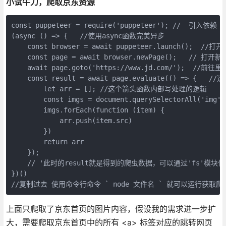
小试牛刀，爬取京东资源
const puppeteer = require('puppeteer'); //  引入依赖  

(async () => {   //使用async函数完美异步 

    const browser = await puppeteer.launch();  //
    const page = await browser.newPage();   // 打开新
    await page.goto('https://www.jd.com/');  //前往
    const result = await page.evaluate(() => { 
        let arr = []; //这个箭头函数内部写处理的逻辑  

        const imgs = document.querySelectorAll('img');
        imgs.forEach(function (item) {

            arr.push(item.src)

        })

        return arr 

    });

    // '此时的result就是得到的爬虫数据，可以通过'fs'模块保存
})()

//复制过去 使用命令行命令 ` node 文件名 ` 就可以运行获
上面只爬取了京东首页的图片内容，假设我的需求进一步扩
大，需要爬取京东首页中的所有 <a> 标签对应的跳转网页