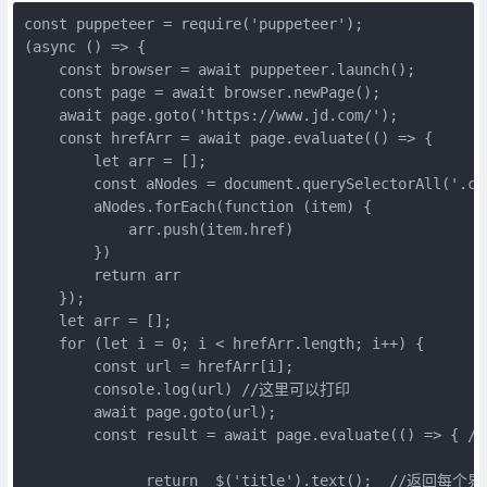
const puppeteer = require('puppeteer');

(async () => {

    const browser = await puppeteer.launch();

    const page = await browser.newPage();

    await page.goto('https://www.jd.com/');

    const hrefArr = await page.evaluate(() => {

        let arr = [];

        const aNodes = document.querySelectorAll('.cat
        aNodes.forEach(function (item) {

            arr.push(item.href)

        })

        return arr

    });

    let arr = [];

    for (let i = 0; i < hrefArr.length; i++) {

        const url = hrefArr[i];

        console.log(url) //这里可以打印 

        await page.goto(url);

        const result = await page.evaluate(() => 
              return  $('title').text();  //返回每