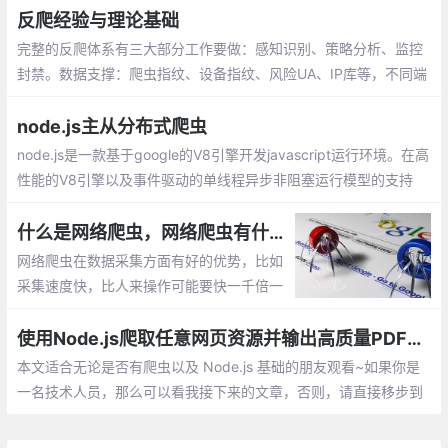
验证输入
反爬经验与理论基础
完整的反爬体系有三大部分工作要做：感知识别、策略分析、监控
封禁。数据支撑：爬虫指纹、设备指纹、风险UA、IP库等，不同端
指纹的mapping等。
node.js主从分布式爬虫
node.js是一款基于google的V8引擎开发javascript运行环境。在高
性能的V8引擎以及事件驱动的单线程异步非阻塞运行模型的支持
下，node.js实现的web服务可以在没有Nginx的http服务器做反向
代理的情况下实现很高的业务并发量。
什么是网络爬虫，网络爬虫有什么用？
网络爬虫在数据采集方面有好的优势，比如
采集速度快，比人来操作可能要快一千倍一
万倍都不止；方便将获取的数据进行相关的
清洗加工以及储存工作；代码可重复使用，
使用Node.js爬取任意网页资源并输出高质量PDF文件到本地
或者说是一劳永逸。
本文适合无论是否有爬虫以及 Node.js 基础的朋友观看~如果你是
一名技术人员，那么可以看我接下来的文章，否则，请直接移步到
我的 github 仓库，直接看文档使用即可