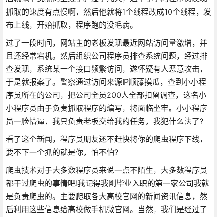
抓取的速度有点慢啊，然后他就将1个线程改成10个线程，发
布上线，开始抓取，程序跑的没毛病。
过了一段时间，网站主的老板发现最近网站访问量激增，并
且还经常宕机。然后组织公司程序员排查系统问题，经过排
查发现，系统某一个接口频繁访问，遂怀疑有人恶意攻击，
于是就报案了。警察通过访问来源IP顺藤摸瓜，查到小小程
序员所在的公司，把公司全员200人全部扣留调查，这名小
小程序员由于负责抓取程序的编写，将面临坐牢。小小程序
员一脸懵逼，我只负责老板交给我的任务，我犯什么法了?
看了这个新闻，程序员朋友还不赶快将你的爬虫程序下线，
要不下一个抓的就是你，怕不怕?
爬虫技术对于大多数程序员来说一点不陌生，大多数程序员
都干过爬虫的事情吧!我记得我刚毕业入职的第一家公司我就
是负责爬虫的。主要爬取各大高校官网的新闻资讯信息，然
后利用这些信息给高校做手机微官网。当然，我们是经过了