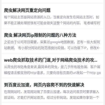
下面介绍各语言实现网络爬虫的开源框架
爬虫解决网页重定向问题
每个网站主页是网站资源的入口，当重定向发生在网站主页时，如
果不能正确处理就很有可能会错失这整个网站的内容。 笔者编写的
爬虫在爬取网页时遇到了三种重定向的情况。
爬虫 解决网页ip限制的问题的八种方法
之前由于公司项目需要，采集过google地图数据，还有一些大型网
站数据。 有小部分网站的防范措施比较弱，可以伪装下IP，修改X-
Forwarded-for（貌似这么拼。。。）即可绕过。ser agent 伪装和
轮换 ,使用代理 ip 和轮换
web爬虫抓取技术的门道,对于网络爬虫技术的攻与防
从爬虫的攻防角度来讲,最简单的爬虫，是几乎所有服务端、客户端
编程语言都支持的http请求，只要向目标页面的url发起一个http ge
t请求，即可获得到浏览器加载这个页面时的完整html文档，这被我
们称之为“同步页”。
到百度云加速，网页内容爬不到的快速解决
在爬网站时，发现网站做了百度云加速，每次访问首页时要求输入
验证码，才能打开网站首页。经过分析网站，发现如果你拿到一个
当期可用的Cooikes后，你就可以一直爬数据，且并不会触发百度