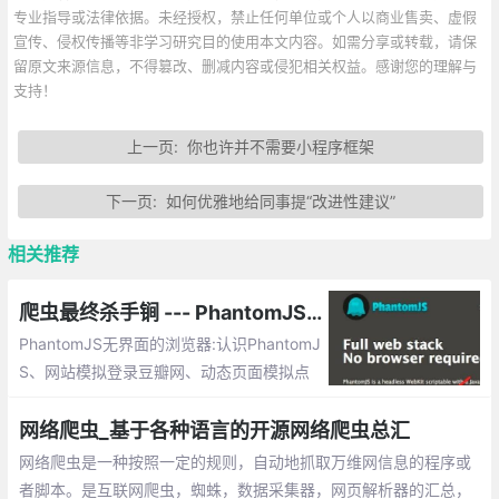
专业指导或法律依据。未经授权，禁止任何单位或个人以商业售卖、虚假
宣传、侵权传播等非学习研究目的使用本文内容。如需分享或转载，请保
留原文来源信息，不得篡改、删减内容或侵犯相关权益。感谢您的理解与
支持！
上一页:
你也许并不需要小程序框架
下一页:
如何优雅地给同事提“改进性建议”
相关推荐
爬虫最终杀手锏 --- PhantomJS 详解（附案例）
PhantomJS无界面的浏览器:认识PhantomJ
S、网站模拟登录豆瓣网、动态页面模拟点
击（unittest -python测试模块）、执行Jav
aScript代码、模拟最新无界面浏览器...
网络爬虫_基于各种语言的开源网络爬虫总汇
网络爬虫是一种按照一定的规则，自动地抓取万维网信息的程序或
者脚本。是互联网爬虫，蜘蛛，数据采集器，网页解析器的汇总，