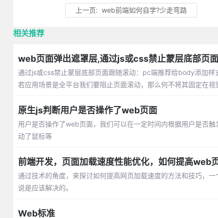
上一页:
web前端如何自学?少走弯路
相关推荐
web页面弹出遮罩层,通过js或css禁止蒙层底部页
通过js或css禁止蒙层底部页面跟随滚动：pc端推荐给body添加样式over
若应用场景是全平台我们要阻止页面滚动，那么何不将其固定在视窗（即p
原生js判断用户是否操作了web页面
用户是否操作了web页面，我们可以在一定时间内根据用户是否
动了鼠标等
前端开发，页面加载速度性能优化，如何提高web
通过技术的角度，来探讨如何提高网页加载速度的方法和技巧，一
说是应该解决的。
Web标准