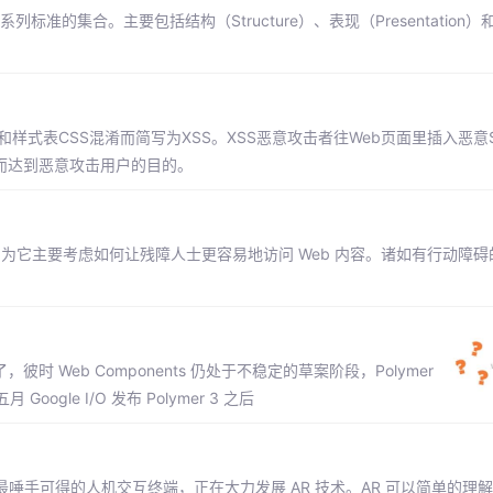
的集合。主要包括结构（Structure）、表现（Presentation）和行
为了避免和样式表CSS混淆而简写为XSS。XSS恶意攻击者往Web页面里插入恶意S
从而达到恶意攻击用户的目的。
无障碍，因为它主要考虑如何让残障人士更容易地访问 Web 内容。诸如有行动障
彼时 Web Components 仍处于不稳定的草案阶段，Polymer
e I/O 发布 Polymer 3 之后
最唾手可得的人机交互终端，正在大力发展 AR 技术。AR 可以简单的理