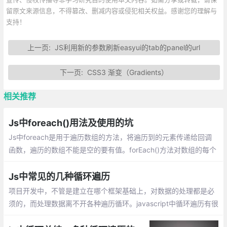
留原文来源信息，不得篡改、删减内容或侵犯相关权益。感谢您的理解与
支持！
上一页:
JS利用新的参数刷新easyui的tab的panel的url
下一页:
CSS3 渐变（Gradients）
相关推荐
Js中foreach()用法及使用的坑
Js中foreach是用于遍历数组的方法，将遍历到的元素传递给回调
函数，遍历的数组不能是空的要有值。forEach()方法对数组的每个
元素执行一次提供的函数。总是返回undefined；
Js中常见的几种循环遍历
项目开发中，不管是建立在哪个框架基础上，对数据的处理都是必
须的，而处理数据离不开各种遍历循环。javascript中循环遍历有很
多种方式，记录下几种常见的js循环遍历。