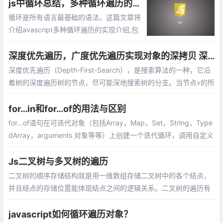
js中循环总结，多种循环遍历的实现介绍（while,for,map,foreach等）
循环是所有语言最基础的语法。这篇文章将
介绍avascript多种循环遍历的实现介绍,包
括for ..in遍历方式 ，do..while,forEach,fo
r…of,map等等，
深度优先遍历，广度优先遍历实现对象的深拷贝 深度优先遍历
深度优先遍历（Depth-First-Search），是搜索算法的一种，它沿
着树的深度遍历树的节点，尽可能深地搜索树的分支。当节点v的所
有边都已被探寻过，将回溯到发现节点v的那条边的起始节点。
for…in和for…of的用法与区别
for...of语句在可迭代对象（包括Array，Map，Set，String，Type
dArray，arguments 对象等等）上创建一个迭代循环，调用自定义
迭代钩子，并为每个不同属性的值执行语句，
Js二叉树与多叉树的遍历
二叉树的顺序存储结构就是用一维数组存储二叉树中的各个结点，
并且结点的存储位置能体现结点之间的逻辑关系。二叉树的遍历有
三种方式，如下：
javascript如何循环遍历对象？