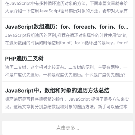
在JavaScript中有多种循环遍历对象的方法，下面本篇文章就来给
大家介绍一下使用JavaScript循环遍历对象的方法，希望对大家有
所帮助。
JavaScript数组遍历：for、foreach、for in、for of、$.each、$().each的区别
JavaScript数组遍历的区别,推荐在循环对象属性的时候使用for in,
在遍历数组的时候的时候使用for of；for in循环出的是key，for of
循环出的是value；for of是ES6新引入的特性。修复了ES5的for in
的不足；
PHP遍历二叉树
遍历二叉树，这个相对比较复杂。二叉树的便利，主要有两种，一
种是广度优先遍历，一种是深度优先遍历。什么是广度优先遍历？
就是根节点进入，水平一行一行的便利。
JavaScript中，数组和对象的遍历方法总结
循环遍历是写程序很频繁的操作，JavaScript 提供了很多方法来实
现。这篇文章将分别总结数组和对象的遍历方法，新手可以通过本
文串联起学过的知识。
点击更多...