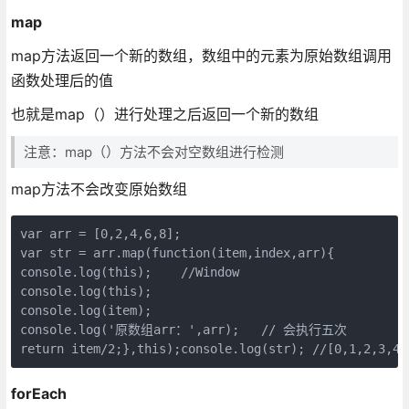
map
map方法返回一个新的数组，数组中的元素为原始数组调用
函数处理后的值
也就是map（）进行处理之后返回一个新的数组
注意：map（）方法不会对空数组进行检测
map方法不会改变原始数组
var arr = [0,2,4,6,8];

var str = arr.map(function(item,index,arr){

console.log(this);    //Window

console.log(this);

console.log(item);

console.log('原数组arr：',arr);   // 会执行五次

return item/2;},this);console.log(str); //[0,1,2,3,4]
forEach