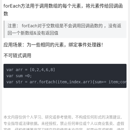
forEach方法用于调用数组的每个元素，将元素传给回调函
数
注意： forEach对于空数组是不会调用回调函数的 ，没有返
回一个新数组&没有返回值
应用场景：为一些相同的元素，绑定事件处理器！
不可链式调用
var arr = [0,2,4,6,8]

var sum =0;

var str = arr.forEach(item,index.arr){sum+= item;co
本文内容仅供个人学习、研究或参考使用，不构成任何形式的决策建议、
专业指导或法律依据。未经授权，禁止任何单位或个人以商业售卖、虚假
宣传、侵权传播等非学习研究目的使用本文内容。如需分享或转载，请保