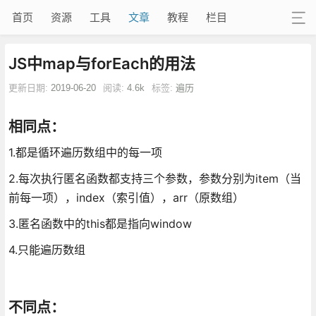
首页
资源
工具
文章
教程
栏目
JS中map与forEach的用法
更新日期:
2019-06-20
阅读:
4.6k
标签:
遍历
相同点：
1.都是循环遍历数组中的每一项
2.每次执行匿名函数都支持三个参数，参数分别为item（当
前每一项），index（索引值），arr（原数组）
3.匿名函数中的this都是指向window
4.只能遍历数组
不同点：