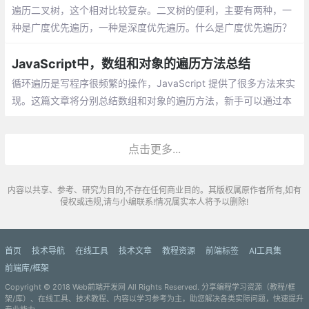
遍历二叉树，这个相对比较复杂。二叉树的便利，主要有两种，一
种是广度优先遍历，一种是深度优先遍历。什么是广度优先遍历？
就是根节点进入，水平一行一行的便利。
JavaScript中，数组和对象的遍历方法总结
循环遍历是写程序很频繁的操作，JavaScript 提供了很多方法来实
现。这篇文章将分别总结数组和对象的遍历方法，新手可以通过本
文串联起学过的知识。
点击更多...
内容以共享、参考、研究为目的,不存在任何商业目的。其版权属原作者所有,如有
侵权或违规,请与小编联系!情况属实本人将予以删除!
首页
技术导航
在线工具
技术文章
教程资源
前端标签
AI工具集
前端库/框架