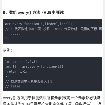
9、数组 every() 方法（VUE中用到）
arr.every(function(i,[index],[arr]){    

// i 代表数组中每一项 必须  index 代表数组中元素的下标 可
..........

})
示例：
let arr = [1,2,3];

let tt = arr.every(function(i){

 return i>1;

})

// 检测数组中元素是否都大于1

// false
every() 方法用于检测数组所有元素(或每一个元素都必须满
足条件才为true)是否都符合指定条件（通过函数提供），返