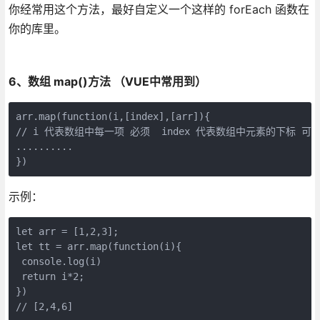
你经常用这个方法，最好自定义一个这样的 forEach 函数在
你的库里。
6、数组 map()方法 （VUE中常用到）
arr.map(function(i,[index],[arr]){    

// i 代表数组中每一项 必须  index 代表数组中元素的下标 可
..........

})
示例：
let arr = [1,2,3];

let tt = arr.map(function(i){

 console.log(i)

 return i*2;

})

// [2,4,6]