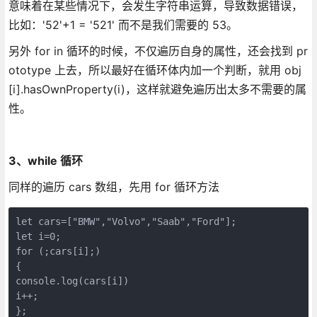
意味着在某些情况下，会发生字符串运算，导致数据错误，
比如：'52'+1 = '521' 而不是我们需要的 53。
另外 for in 循环的时候，不仅遍历自身的属性，还会找到 pr
ototype 上去，所以最好在循环体内加一个判断，就用 obj
[i].hasOwnProperty(i)，这样就避免遍历出太多不需要的属
性。
3、while 循环
同样的遍历 cars 数组，先用 for 循环方法
let cars=["BMW","Volvo","Saab","Ford"];

let i=0;

for (;cars[i];)

{

console.log(cars[i])

i++;

};
