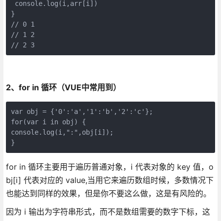
 console.log(i,arr[i])

}

// 0 1

// 1 2

// 2 3
2、for in 循环（VUE中常用到）
var obj = {'0':'a','1':'b','2':'c'};

for(var i in obj) {

console.log(i,":",obj[i]);

}
for in 循环主要用于遍历普通对象，i 代表对象的 key 值，o
bj[i] 代表对应的 value,当用它来遍历数组时候，多数情况下
也能达到同样的效果，但是你不要这么做，这是有风险的。
因为 i 输出为字符串形式，而不是数组需要的数字下标，这