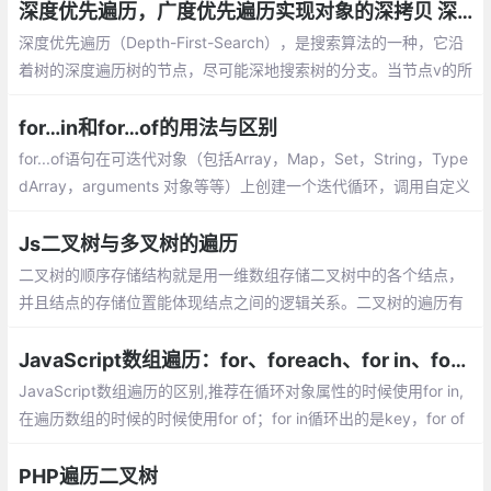
深度优先遍历，广度优先遍历实现对象的深拷贝 深度优先遍历
深度优先遍历（Depth-First-Search），是搜索算法的一种，它沿
着树的深度遍历树的节点，尽可能深地搜索树的分支。当节点v的所
有边都已被探寻过，将回溯到发现节点v的那条边的起始节点。
for…in和for…of的用法与区别
for...of语句在可迭代对象（包括Array，Map，Set，String，Type
dArray，arguments 对象等等）上创建一个迭代循环，调用自定义
迭代钩子，并为每个不同属性的值执行语句，
Js二叉树与多叉树的遍历
二叉树的顺序存储结构就是用一维数组存储二叉树中的各个结点，
并且结点的存储位置能体现结点之间的逻辑关系。二叉树的遍历有
三种方式，如下：
JavaScript数组遍历：for、foreach、for in、for of、$.each、$().each的区别
JavaScript数组遍历的区别,推荐在循环对象属性的时候使用for in,
在遍历数组的时候的时候使用for of；for in循环出的是key，for of
循环出的是value；for of是ES6新引入的特性。修复了ES5的for in
的不足；
PHP遍历二叉树