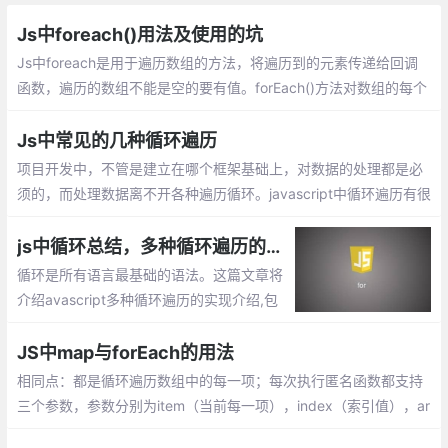
Js中foreach()用法及使用的坑
Js中foreach是用于遍历数组的方法，将遍历到的元素传递给回调
函数，遍历的数组不能是空的要有值。forEach()方法对数组的每个
元素执行一次提供的函数。总是返回undefined；
Js中常见的几种循环遍历
项目开发中，不管是建立在哪个框架基础上，对数据的处理都是必
须的，而处理数据离不开各种遍历循环。javascript中循环遍历有很
多种方式，记录下几种常见的js循环遍历。
js中循环总结，多种循环遍历的实现介绍（while,for,map,foreach等）
循环是所有语言最基础的语法。这篇文章将
介绍avascript多种循环遍历的实现介绍,包
括for ..in遍历方式 ，do..while,forEach,fo
r…of,map等等，
JS中map与forEach的用法
相同点：都是循环遍历数组中的每一项；每次执行匿名函数都支持
三个参数，参数分别为item（当前每一项），index（索引值），ar
r（原数组）