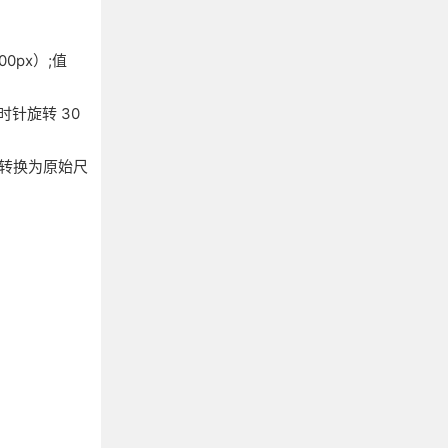
00px）;值
顺时针旋转 30
把宽度转换为原始尺