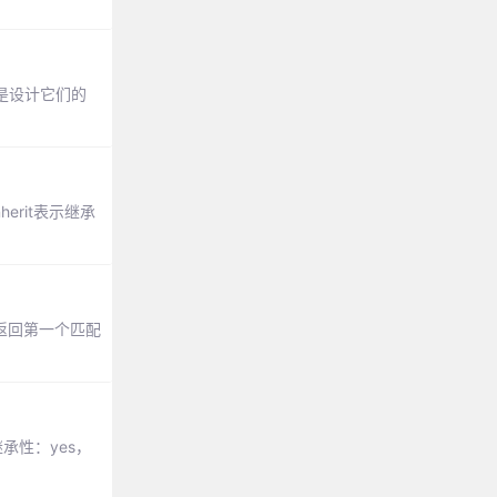
是设计它们的
nherit表示继承
则返回第一个匹配
承性：yes，