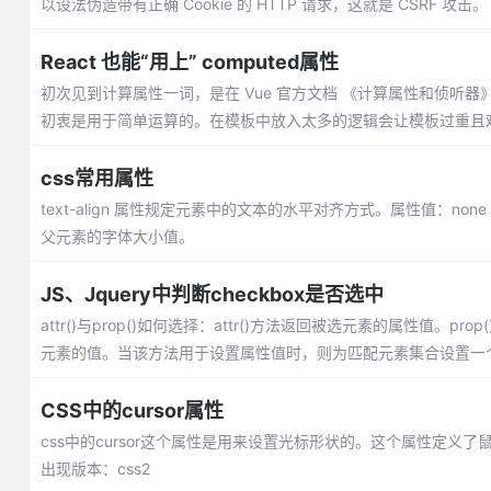
以设法伪造带有正确 Cookie 的 HTTP 请求，这就是 CSRF 攻击。
React 也能“用上” computed属性
初次见到计算属性一词，是在 Vue 官方文档 《计算属性和侦听
初衷是用于简单运算的。在模板中放入太多的逻辑会让模板过重且
css常用属性
text-align 属性规定元素中的文本的水平对齐方式。属性值：none | center
父元素的字体大小值。
JS、Jquery中判断checkbox是否选中
attr()与prop()如何选择：attr()方法返回被选元素的属性
元素的值。当该方法用于设置属性值时，则为匹配元素集合设置一
CSS中的cursor属性
css中的cursor这个属性是用来设置光标形状的。这个属性定义
出现版本：css2