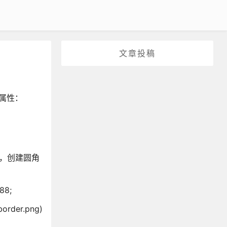
文章投稿
些属性：
中，创建圆角
88;
der.png)