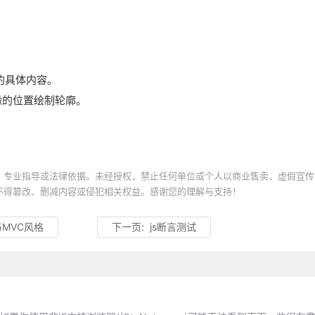
域的具体内容。
框边缘的位置绘制轮廓。
、专业指导或法律依据。未经授权，禁止任何单位或个人以商业售卖、虚假宣传
不得篡改、删减内容或侵犯相关权益。感谢您的理解与支持！
x与MVC风格
下一页:
js断言测试