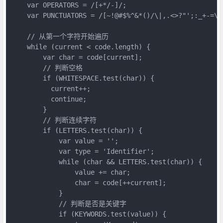
    var OPERATORS = /[+*/-]/;

    var PUNCTUATORS = /[~!@#$%^&*()/\|,.<>?"';:_+-=\[\
    // 从第一个字符开始遍历

    while (current < code.length) {

        var char = code[current];

        // 判断空格

        if (WHITESPACE.test(char)) {

          current++;

          continue;

        }

        // 判断连续字符

        if (LETTERS.test(char)) {

            var value = '';

            var type = 'Identifier';

            while (char && LETTERS.test(char)) {

                value += char;

                char = code[++current];

            }

            // 判断是否是关键字

            if (KEYWORDS.test(value)) {
