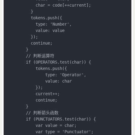
            char = code[++current];

          }

          tokens.push({

            type: 'Number',

            value: value

          });

          continue;

        }

        // 判断运算符

        if (OPERATORS.test(char)) {

            tokens.push({

                type: 'Operator',

                value: char

            });

            current++;

            continue;

        }

        // 判断箭头函数

        if (PUNCTUATORS.test(char)) {

            var value = char;

            var type = 'Punctuator';
