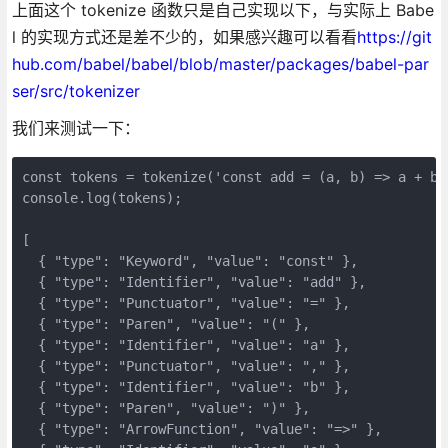
上面这个 tokenize 函数只是自己实现以下，与实际上 Babe
l 的实现方式还是差不少的，如果感兴趣可以看看
https://git
hub.com/babel/babel/blob/master/packages/babel-par
ser/src/tokenizer
我们来测试一下：
const tokens = tokenize('const add = (a, b) => a + b'
console.log(tokens);

[

  { "type": "Keyword", "value": "const" },

  { "type": "Identifier", "value": "add" },

  { "type": "Punctuator", "value": "=" },

  { "type": "Paren", "value": "(" },

  { "type": "Identifier", "value": "a" },

  { "type": "Punctuator", "value": "," },

  { "type": "Identifier", "value": "b" },

  { "type": "Paren", "value": ")" },

  { "type": "ArrowFunction", "value": "=>" },
