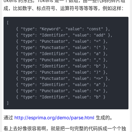
okens 的东西。Tokens 是一个数组，由一些代码的碎片组
成，比如数字、标点符号、运算符号等等等等，例如这样：
[

    { "type": "Keyword", "value": "const" },

    { "type": "Identifier", "value": "add" },

    { "type": "Punctuator", "value": "=" },

    { "type": "Punctuator", "value": "(" },

    { "type": "Identifier", "value": "a" },

    { "type": "Punctuator", "value": "," },

    { "type": "Identifier", "value": "b" },

    { "type": "Punctuator", "value": ")" },

    { "type": "Punctuator", "value": "=>" },

    { "type": "Identifier", "value": "a" },

    { "type": "Punctuator", "value": "+" },

    { "type": "Identifier", "value": "b" }

]
通过
http://esprima.org/demo/parse.html
生成的。
看上去好像很容易啊，就是把一句完整的代码拆成一个个独