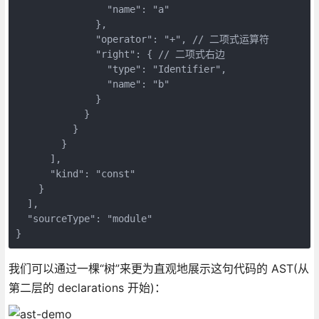
                "name": "a"

              },

              "operator": "+", // 二项式运算符

              "right": { // 二项式右边

                "type": "Identifier",

                "name": "b"

              }

            }

          }

        }

      ],

      "kind": "const"

    }

  ],

  "sourceType": "module"

}
我们可以通过一棵“树”来更为直观地展示这句代码的 AST(从
第二层的 declarations 开始)：