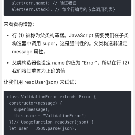
  alert(err.name); // 验证错误

  alert(err.stack); // 每个行编号的嵌套调用列表}
来看看构造器：
行 (1) 被称为父类构造器。JavaScript 需要我们在子类
构造器中调用 super，这是强制性的。父类构造器设定
message 属性。
父类构造器也设定 name 的值为 “Error”，所以在行 (2)
我们将其重置为正确的值
让我们用 readUser(json) 来试试：
class ValidationError extends Error {

 constructor(message) {

   super(message);

   this.name = "ValidationError";

 }}// Usagefunction readUser(json) {

 let user = JSON.parse(json);
