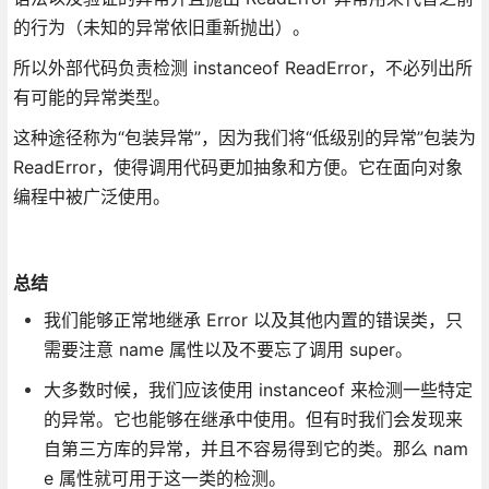
的行为（未知的异常依旧重新抛出）。
所以外部代码负责检测 instanceof ReadError，不必列出所
有可能的异常类型。
这种途径称为“包装异常”，因为我们将“低级别的异常”包装为
ReadError，使得调用代码更加抽象和方便。它在面向对象
编程中被广泛使用。
总结
我们能够正常地继承 Error 以及其他内置的错误类，只
需要注意 name 属性以及不要忘了调用 super。
大多数时候，我们应该使用 instanceof 来检测一些特定
的异常。它也能够在继承中使用。但有时我们会发现来
自第三方库的异常，并且不容易得到它的类。那么 nam
e 属性就可用于这一类的检测。