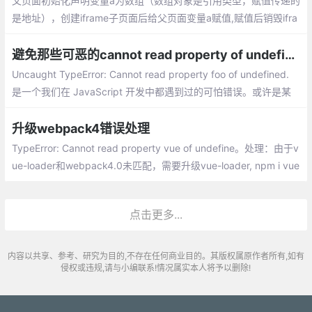
父页面初始化声明变量a为数组（数组对象是引用类型，赋值传递的
是地址），创建iframe子页面后给父页面变量a赋值,赋值后销毁ifra
me子页面，再次调用变量a的时候就会抛出异常‘SCRIPT5011:不能
执行已释放Script的代码’。
避免那些可恶的cannot read property of undefined 错误
Uncaught TypeError: Cannot read property foo of undefined.
是一个我们在 JavaScript 开发中都遇到过的可怕错误。或许是某
个 API 返回了意料外的空值，又或许是其它什么原因，这个错误是
如此的普遍而广泛以至于我们无法判断
升级webpack4错误处理
TypeError: Cannot read property vue of undefine。处理：由于v
ue-loader和webpack4.0未匹配，需要升级vue-loader, npm i vue
-loader -D，并且修改配置build/webpack.base.conf.js，加入
点击更多...
内容以共享、参考、研究为目的,不存在任何商业目的。其版权属原作者所有,如有
侵权或违规,请与小编联系!情况属实本人将予以删除!