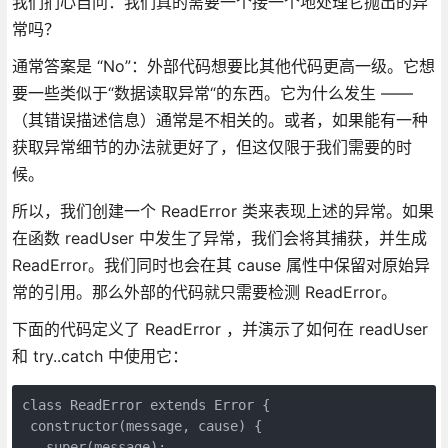
我们扪心自问：我们真的需要一个接一个地处理它抛出的异
常吗？
通常答案是 “No”：外部代码想要比其他代码更高一级。它想
要一些类似于“数据读取异常“的东西。它为什么发生 ——
（其错误描述信息）通常是不相关的。或者，如果能有一种
获取异常细节的办法就更好了，但这仅限于我们需要的时
候。
所以，我们创建一个 ReadError 类来表现上述的异常。如果
在函数 readUser 中发生了异常，我们会将其捕获，并生成
ReadError。我们同时也会在其 cause 属性中保留对原始异
常的引用。那么外部的代码就只需要检测 ReadError。
下面的代码定义了 ReadError ，并演示了如何在 readUser
和 try..catch 中使用它：
class ReadError extends Error {

 constructor(message, cause) {

   super(message);
