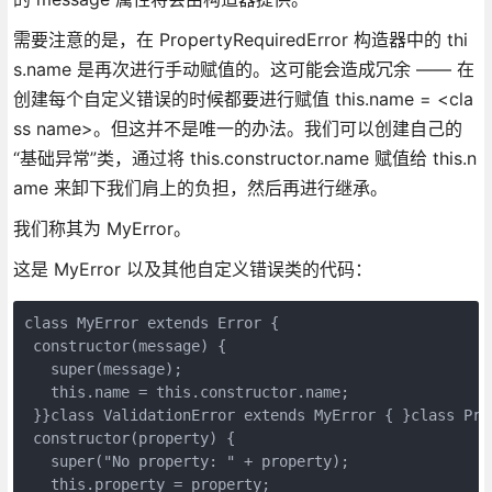
需要注意的是，在 PropertyRequiredError 构造器中的 thi
s.name 是再次进行手动赋值的。这可能会造成冗余 —— 在
创建每个自定义错误的时候都要进行赋值 this.name = <cla
ss name>。但这并不是唯一的办法。我们可以创建自己的
“基础异常”类，通过将 this.constructor.name 赋值给 this.n
ame 来卸下我们肩上的负担，然后再进行继承。
我们称其为 MyError。
这是 MyError 以及其他自定义错误类的代码：
class MyError extends Error {

 constructor(message) {

   super(message);

   this.name = this.constructor.name;

 }}class ValidationError extends MyError { }class Pro
 constructor(property) {

   super("No property: " + property);

   this.property = property;
