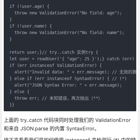
 if (!user.age) {

   throw new ValidationError("No field: age");

 }

 if (!user.name) {

   throw new ValidationError("No field: name");

 }

 return user;}// try..catch 实例try {

 let user = readUser('{ "age": 25 }');} catch (err) {

 if (err instanceof ValidationError) {

   alert("Invalid data: " + err.message); // 无效
 } else if (err instanceof SyntaxError) { // (*)

   alert("JSON Syntax Error: " + err.message);

 } else {

   throw err; // 未知错误，再次抛出（**）

 }}
上面的 try..catch 代码块同时处理我们的 ValidationError
和来自 JSON.parse 的内置 SyntaxError。
接下来看看我们是如何使用 instanceof 来检测行 (*) 中的特