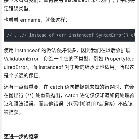
定错误类型。
也看看 err.name，就像这样：
// ...// instead of (err instanceof SyntaxError)} els
使用 instanceof 的做法会好很多，因为我们在以后会扩展
ValidationError，创造一个它的子类型，例如 PropertyReq
uiredError。而 instanceof 对于新的继承类也适用。所以这
是个长远的保证。
还有一点很重要，在 catch 语句捕捉到未知的错误时，它会
在抛出行 (**) 处重新抛出，catch 语句仅仅知道如何处理验
证和语法错误，而其他错误（代码中的打印错误等）不应该
被捕获。
更进一步的继承