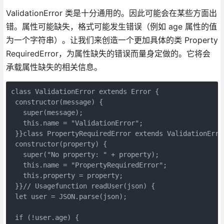
ValidationError 类是十分通用的。因此可能会在某些方面出
错。属性可能缺失，格式可能发生错误（例如 age 属性的值
为一个字符串）。让我们来创造一个更加具体的类 Property
RequiredError，为属性缺失的错误而量身定做的。它将会
承载属性缺失的相关信息。
class ValidationError extends Error {

 constructor(message) {

   super(message);

   this.name = "ValidationError";

 }}class PropertyRequiredError extends ValidationError
 constructor(property) {

   super("No property: " + property);

   this.name = "PropertyRequiredError";

   this.property = property;

 }}// Usagefunction readUser(json) {

 let user = JSON.parse(json);

 if (!user.age) {
