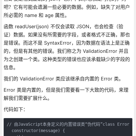
吧？它有可能会遗漏一些必要的数据。例如，缺失了对用户
所必需的 name 和 age 属性。
函数 readUser(json) 不仅会读取 JSON，也会检查（验
证）数据。如果没有所需要的字段，或者格式不正确，那也
是错误。而这不是 SyntaxError，因为数据在语法上是正确
的，但是有其他的错误。我们称之为 ValidationError 并且
为之创建一个类。这种类型的错误也应该承载缺少的字段的
信息。
我们的 ValidationError 类应该继承自内置的 Error 类。
Error 类是内置的，但是我们需要看一下大致的代码，来理
解我们需要扩展什么。
代码如下：
// 由JavaScript本身定义的内置错误类“伪代码”class Error {

  constructor(message) {
