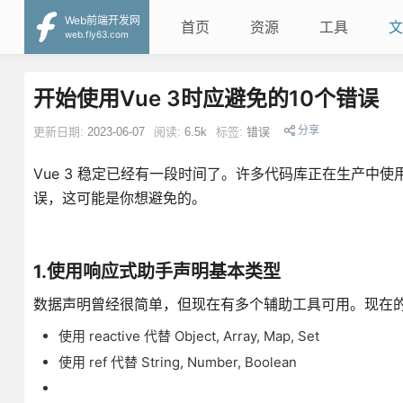
Web前端开发网
首页
资源
工具
文
web.fly63.com
开始使用Vue 3时应避免的10个错误
分享
更新日期:
2023-06-07
阅读:
6.5k
标签:
错误
Vue 3 稳定已经有一段时间了。许多代码库正在生产
误，这可能是你想避免的。
1.使用响应式助手声明基本类型
数据声明曾经很简单，但现在有多个辅助工具可用。现在
使用 reactive 代替 Object, Array, Map, Set
使用 ref 代替 String, Number, Boolean