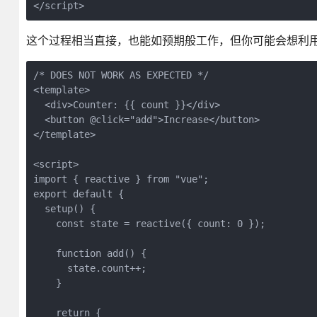
</script>
这个过程相当直接，也能如预期般工作，但你可能会想利用 Ja
/* DOES NOT WORK AS EXPECTED */
<template>
  <div>Counter: {{ count }}</div>
  <button @click="add">Increase</button>
</template>
<script>
import { reactive } from "vue";
export default {
  setup() {
    const state = reactive({ count: 0 });
    function add() {
      state.count++;
    }
    return {