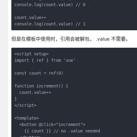
console.log(count.value) // 0
count.value++
console.log(count.value) // 1
但是在模板中使用时，引用会被解包， .value 不需要。
<script setup>
import { ref } from 'vue'
const count = ref(0)
function increment() {
  count.value++
}
</script>
<template>
  <button @click="increment">
    {{ count }} // no .value needed