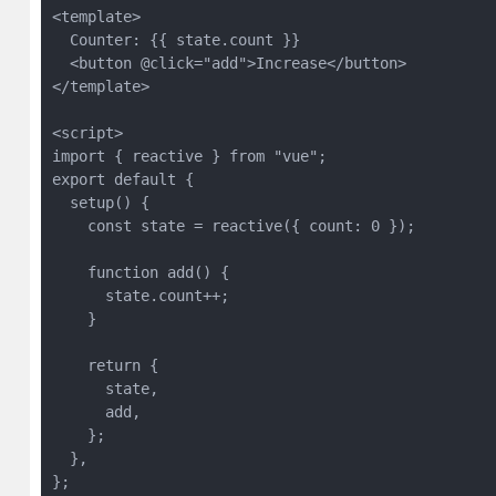
<template>
  Counter: {{ state.count }}
  <button @click="add">Increase</button>
</template>
<script>
import { reactive } from "vue";
export default {
  setup() {
    const state = reactive({ count: 0 });
    function add() {
      state.count++;
    }
    return {
      state,
      add,
    };
  },
};