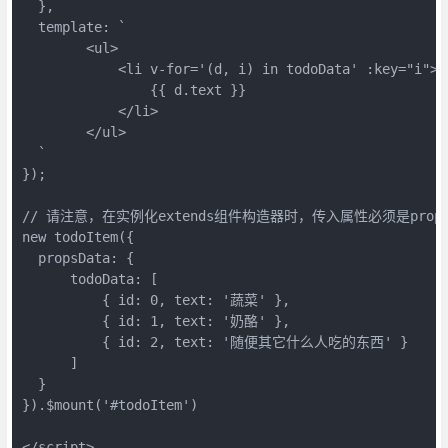
  },

  template: `

        <ul>

            <li v-for='(d, i) in todoData' :key="i">

                {{ d.text }}

            </li>

        </ul>

  `

});

// 请注意，在实例化extends组件构造器时，传入属性必须是propsD
new todoItem({

  propsData: {

      todoData: [

          { id: 0, text: '蔬菜' },

          { id: 1, text: '奶酪' },

          { id: 2, text: '随便其它什么人吃的东西' }

      ]

  }

}).$mount('#todoItem')

</script>
