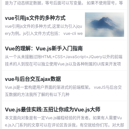
是为了动态绑定数据，等号后面可以写变量。 如果不使用冒号，等
号后面就可以写字符串等原始类型数据。这是就无法进行动态绑定
数据了
vue引用js文件的多种方式
vue引用js文件的多种方式,这里以为引入jqu
ery为例。js引入文件方式包括： vue-cli we
bpack全局引入jquery、vue组件引用外部js
的方法、单vue页面引用内部js方法
Vue的理解：Vue.js新手入门指南
从一个从未接触过除HTML+CSS+JavaScript+JQuery以外的前端
技术的人到现在可以独立使用Vue.js以及各种附属的UI库来开发项
目，我总结了一些知识和经验想与大家分享。
vue与后台交互ajax数据
Vue.js是一套构建用户界面的渐进式的前端框架。 vueJS与后台交
互数据的方法我所了解的有以下几种
Vue.js最佳实践:五招让你成为Vue.js大师
本文面向对象是有一定Vue.js编程经验的开发者。如果有人需要Vu
e.js入门系列的文章可以在评论区告诉我，有空就给你们写。对大部