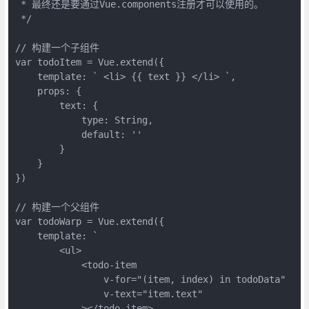
 * 最终还是要通过Vue.components注册才可以使用的。 

 */

// 构建一个子组件

var todoItem = Vue.extend({

    template: ` <li> {{ text }} </li> `,

    props: {

        text: {

            type: String,

            default: ''

        }

    }

})

// 构建一个父组件

var todoWarp = Vue.extend({

    template: `

        <ul>

            <todo-item 

                v-for="(item, index) in todoData"

                v-text="item.text"

            ></todo-item>
