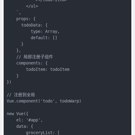
        </ul>

    `,

    props: {

      todoData: {

          type: Array,

          default: []

      }

    },

    // 局部注册子组件

    components: {

        todoItem: todoItem

    }

})

// 注册到全局

Vue.component('todo', todoWarp)

new Vue({

    el: '#app',

    data: {

        groceryList: [
