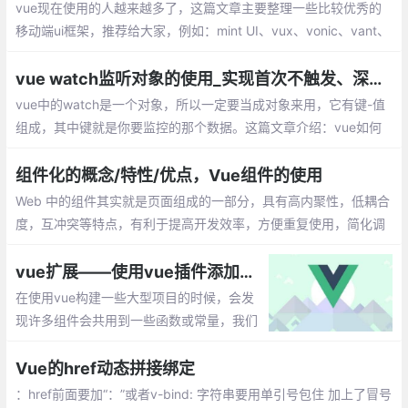
vue现在使用的人越来越多了，这篇文章主要整理一些比较优秀的
移动端ui框架，推荐给大家，例如：mint UI、vux、vonic、vant、
cube-ui、Muse-ui、Vue-Carbon、YDUI等
vue watch监听对象的使用_实现首次不触发、深度监听
vue中的watch是一个对象，所以一定要当成对象来用，它有键-值
组成，其中键就是你要监控的那个数据。这篇文章介绍：vue如何
实现首次不触发watch，vue如何实现数据的深度监听？
组件化的概念/特性/优点，Vue组件的使用
Web 中的组件其实就是页面组成的一部分，具有高内聚性，低耦合
度，互冲突等特点，有利于提高开发效率，方便重复使用，简化调
试步骤等。vue 中的组件是一个自定义标签形式，扩展原生的html
元素，封装可重用的代码。
vue扩展——使用vue插件添加全局方法属性
在使用vue构建一些大型项目的时候，会发
现许多组件会共用到一些函数或常量，我们
需要把它提取出来，每次需要的时候调用一
次就可以了，避免每个组件都重新写再一篇
Vue的href动态拼接绑定
的麻烦。
：href前面要加“：”或者v-bind: 字符串要用单引号包住 加上了冒号