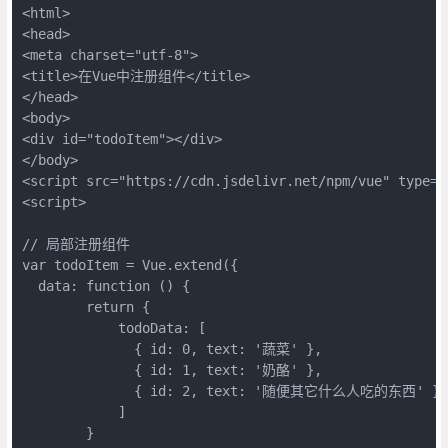
<html>

<head>

<meta charset="utf-8">

<title>在Vue中注册组件</title>

</head>

<body>

<div id="todoItem"></div>

</body>

<script src="https://cdn.jsdelivr.net/npm/vue" type="
<script>

// 局部注册组件

var todoItem = Vue.extend({

  data: function () {

        return {

            todoData: [

              { id: 0, text: '蔬菜' },

              { id: 1, text: '奶酪' },

              { id: 2, text: '随便其它什么人吃的东西' }

            ]

        }
