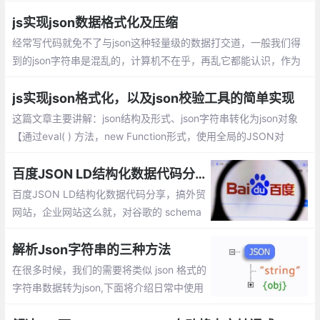
决IE8以下低版本实现JSON.parse()与JSO
N.stringify()的兼容呢：利用eval方式解析、
js实现json数据格式化及压缩
new Function形式、自定义兼容json的方
经常写代码就免不了与json这种轻量级的数据打交道，一般我们得
法、head头添加mate等
到的json字符串是混乱的，计算机不在乎，再乱它都能认识，作为
人类，虽然也能认识，但识读起来比较困难。
js实现json格式化，以及json校验工具的简单实现
这篇文章主要讲解：json结构及形式、json字符串转化为json对象
【通过eval( ) 方法，new Function形式，使用全局的JSON对
象】、json校验格式化工具简单实现
百度JSON LD结构化数据代码分享
百度JSON LD结构化数据代码分享，搞外贸
网站，企业网站这么就，对谷歌的 schema
结构化数据比较熟悉，但是对百度的结构化
数据就了解太少了
解析Json字符串的三种方法
在很多时候，我们的需要将类似 json 格式的
字符串数据转为json,下面将介绍日常中使用
的三种解析json字符串的方法