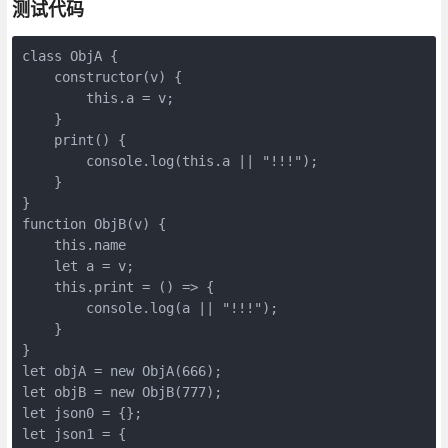
测试代码
class ObjA {

    constructor(v) {

        this.a = v;

    }

    print() {

        console.log(this.a || "!!!");

    }

}

function ObjB(v) {

    this.name

    let a = v;

    this.print = () => {

        console.log(a || "!!!");

    }

}

let objA = new ObjA(666);

let objB = new ObjB(777);

let json0 = {};

let json1 = {
