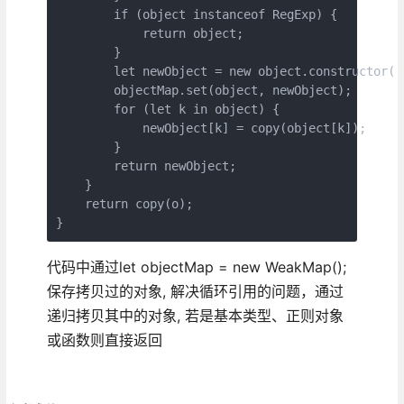
        if (object instanceof RegExp) {

            return object;

        }

        let newObject = new object.constructor();
        objectMap.set(object, newObject);

        for (let k in object) {

            newObject[k] = copy(object[k]);

        }

        return newObject;

    }

    return copy(o);

}
代码中通过let objectMap = new WeakMap();
保存拷贝过的对象, 解决循环引用的问题，通过
递归拷贝其中的对象, 若是基本类型、正则对象
或函数则直接返回