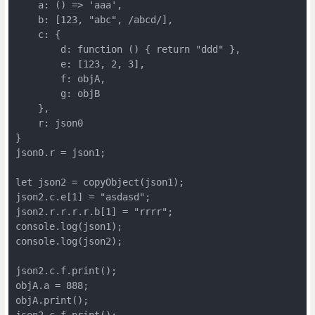
    a: () => 'aaa',

    b: [123, "abc", /abcd/],

    c: {

        d: function () { return "ddd" },

        e: [123, 2, 3],

        f: objA,

        g: objB

    },

    r: json0

}

json0.r = json1;

let json2 = copyObject(json1);

json2.c.e[1] = "asdasd";

json2.r.r.r.r.b[1] = "rrrr";

console.log(json1);

console.log(json2);

json2.c.f.print();

objA.a = 888;

objA.print();

json2.c.f.print();
