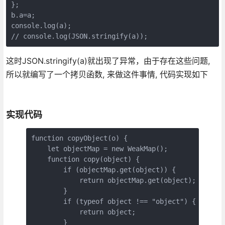
};

b.a=a;

console.log(a);

// console.log(JSON.stringify(a));
这时JSON.stringify(a)就出现了异常，由于存在这些问题,
所以就编写了一个拷贝函数, 来做这件事情, 代码实现如下
实现代码
function copyObject(o) {

    let objectMap = new WeakMap();

    function copy(object) {

        if (objectMap.get(object)) {

            return objectMap.get(object);

        }

        if (typeof object !== "object") {

            return object;

        }
