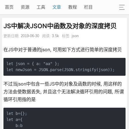
首页
资源
工具
文章
教程
栏目
JS中解决JSON中函数及对象的深度拷贝
更新日期:
2019-06-30
阅读:
3.5k
标签:
json
在JS中对于普通的json, 可用如下方式进行简单的深度拷贝
let json = { a: "aa" };

let newJson = JSON.parse(JSON.stringify(json));
不过当json中包含一些JS中的对象及函数的时候, 用这样的
方法会使数据丢失, 并且这个无法解决循环引用的问题, 所谓
循环引用指的是
let b={};

let a={

    b:b
