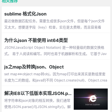
相关推荐
sublime 格式化Json
最近做数据匹配任务，需要生成很多json文件，但是每个json文件
又太大，想要逐字段（key）检查，实在是太费眼，而且容易看
错。因此每次生成的json文件，用sublime或者vscode将json数据
格式化
为什么json 不能使用 int64类型
JSON(JavaScript Object Notation) 是一种轻量级的数据交换格
式。 易于人阅读和编写。同时也易于机器解析和生成。 它基于Jav
aScript Programming Language, Standard ECMA-262 3rd Editi
on - December 1999的一个子集
js之map及转换json、Object
set map<=>object map转obj，因为map打印出来其实是数组里套
长度为二的数组，和java的不同 Object.create(null)、Object.crea
te({}),{}的不同创建对象的区别 第一个，默认是null对象，啥方法都
没有、后两个一样继承了object类，有两个内置方法
解决IE8以下低版本实现JSON.parse()与JSON.stringify()的兼容
将字符串和json对象的相互转换，我们通常
使用JSON.parse()与JSON.stringify()。解