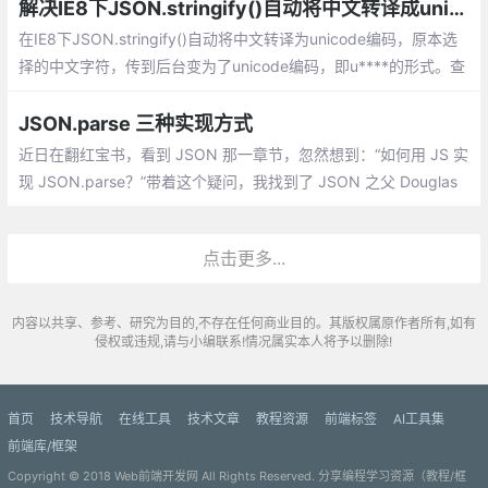
解决IE8下JSON.stringify()自动将中文转译成unicode的方法
在IE8下JSON.stringify()自动将中文转译为unicode编码，原本选
择的中文字符，传到后台变为了unicode编码，即u****的形式。查
找资料后发现，与标准的JSON.stringify()不同，IE8内置的JSON.
stringify()会自动将编码从utf-8转为unicode编码，导致出现这种类
JSON.parse 三种实现方式
似于乱码的情况。
近日在翻红宝书，看到 JSON 那一章节，忽然想到：“如何用 JS 实
现 JSON.parse？”带着这个疑问，我找到了 JSON 之父 Douglas
Crockford 写的 ployfill，里面提供了三种实现方式，下面我们逐一
来分析。
点击更多...
内容以共享、参考、研究为目的,不存在任何商业目的。其版权属原作者所有,如有
侵权或违规,请与小编联系!情况属实本人将予以删除!
首页
技术导航
在线工具
技术文章
教程资源
前端标签
AI工具集
前端库/框架