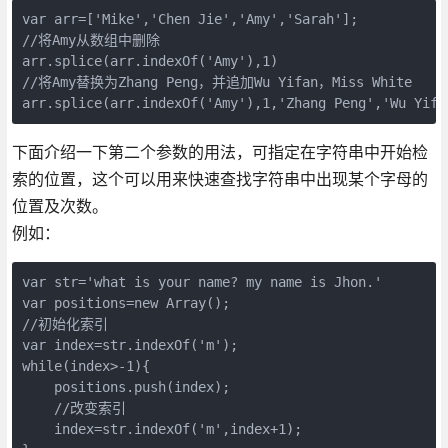
var arr=['Mike','Chen Jie','Amy','Sarah'];

//将Amy从数组中删除

arr.splice(arr.indexOf('Amy'),1)

//将Amy替换为Zhang Peng，并追加Wu Yifan，Miss White

arr.splice(arr.indexOf('Amy'),1,'Zhang Peng','Wu Yifa
下面介绍一下第二个参数的用法，可指定在字符串中开始检
索的位置，这个可以用来快速查找字符串中出现某个字母的
位置及次数。
例如：
var str='what is your name? my name is Jhon.'

var positions=new Array();

//初始化索引

var index=str.indexOf('m');

while(index>-1){

    positions.push(index);

    //改变索引

    index=str.indexOf('m',index+1);
