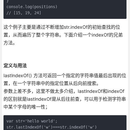
}

console.log(positions)

// [15, 19, 24]
这个例子主要是通过不断增加str.indexOf的初始查找的位
置，从而遍历了整个字符串。下面介绍一个indexOf的兄弟
方法。
定义与用法
lastIndexOf() 方法可返回一个指定的字符串值最后出现的位
置，在一个字符串中的指定位置从后向前搜索。
参数上差不多，这里不做太多介绍，lastIndexOf和indexOf
的区别就是lastIndexOf是从后往前查，可以用于检测字符串
中某个字母的唯一性；
var str='hello world';

str.lastIndexOf('w')===str.indexOf('w')