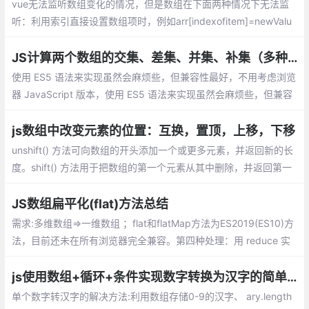
vue无法监听数组变化的情况，但是数组在下面两种情况下无法监
听：利用索引直接设置数组项时，例如arr[indexofitem]=newValu
e；修改数组的长度时，例如arr.length=newLength
JS计算两个数组的交集、差集、并集、补集（多种实现方式）
使用 ES5 语法来实现虽然会麻烦些，但兼容性最好，不用考虑浏览
器 JavaScript 版本，使用 ES5 语法来实现虽然会麻烦些，但兼容
性最好，不用考虑浏览器 JavaScript 版本。也不用引入其他第三
方库。
js数组中改变元素的位置：互换，置顶，上移，下移
unshift() 方法可向数组的开头添加一个或更多元素，并返回新的长
度。shift() 方法用于把数组的第一个元素从其中删除，并返回第一
个元素的值。splice() 方法可删除从 index 处开始的零个或多个元
素
JS数组扁平化(flat)方法总结
需求:多维数组=>一维数组 ；flat和flatMap方法为ES2019(ES10)方
法，目前还未在所有浏览器完全兼容。第四种处理：用 reduce 实
现数组的 flat 方法
js使用数组+循环+条件实现数字转换为汉字的简单方法。
单个数字转汉字的解决方法:利用数组存储0-9的汉字、 ary.length