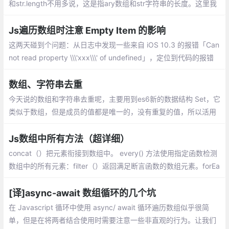
和str.length不用多说，这是指ary数组和str字符串的长度。这里我
们需要注意的是str.charAt(j)和ary[i],分别指在str这个字符串中索引
为j的元素,在ary中索引为i的元素。
Js遍历数组时注意 Empty Item 的影响
这两天碰到个问题：从日志中发现一些来自 iOS 10.3 的报错「Can
not read property \\\'xxx\\\' of undefined」，定位到代码的报错
位置，发现是遍历某数组时产生的报错，该数组的元素应该全都是
Object，但实际上出现了异常的元素
数组、字符串去重
今天说的数组和字符串去重呢，主要用到es6新的数据结构 Set，它
类似于数组，但是成员的值都是唯一的，没有重复的值，所以活用
Set来进行数组和字符串的去重。
Js数组中所有方法（超详细）
concat（）把元素衔接到数组中。 every() 方法使用指定函数检测
数组中的所有元素：filter（）返回满足断言函数的数组元素。forEa
ch（）为数组的每一个元素调用指定函数。
[译]async-await 数组循环的几个坑
在 Javascript 循环中使用 async/ await 循环遍历数组似乎很简
单，但是在将两者结合使用时需要注意一些非直观的行为。让我们