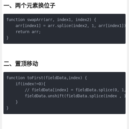
一、两个元素换位子
function swapArr(arr, index1, index2) {

    arr[index1] = arr.splice(index2, 1, arr[index1])[0
    return arr;

二、置顶移动
function toFirst(fieldData,index) {

    if(index!=0){

        // fieldData[index] = fieldData.splice(
        fieldData.unshift(fieldData.splice(index , 1)[
    }

}