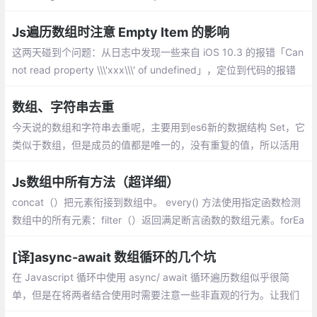
们需要注意的是str.charAt(j)和ary[i],分别指在str这个字符串中索引
为j的元素,在ary中索引为i的元素。
Js遍历数组时注意 Empty Item 的影响
这两天碰到个问题：从日志中发现一些来自 iOS 10.3 的报错「Can
not read property \\\'xxx\\\' of undefined」，定位到代码的报错
位置，发现是遍历某数组时产生的报错，该数组的元素应该全都是
Object，但实际上出现了异常的元素
数组、字符串去重
今天说的数组和字符串去重呢，主要用到es6新的数据结构 Set，它
类似于数组，但是成员的值都是唯一的，没有重复的值，所以活用
Set来进行数组和字符串的去重。
Js数组中所有方法（超详细）
concat（）把元素衔接到数组中。 every() 方法使用指定函数检测
数组中的所有元素：filter（）返回满足断言函数的数组元素。forEa
ch（）为数组的每一个元素调用指定函数。
[译]async-await 数组循环的几个坑
在 Javascript 循环中使用 async/ await 循环遍历数组似乎很简
单，但是在将两者结合使用时需要注意一些非直观的行为。让我们
看看三个不同的例子，看看你应该注意什么，以及哪个循环最适合