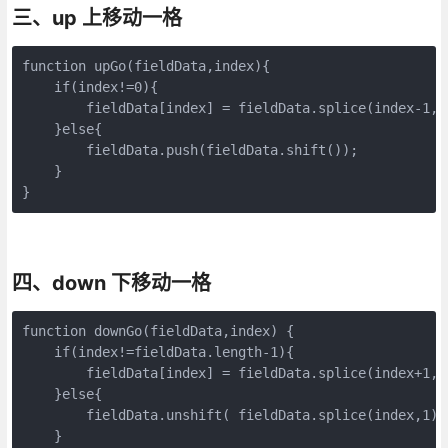
三、up 上移动一格
function upGo(fieldData,index){

    if(index!=0){

        fieldData[index] = fieldData.splice(index-1, 
    }else{

        fieldData.push(fieldData.shift());

    }

}
四、down 下移动一格
function downGo(fieldData,index) {

    if(index!=fieldData.length-1){

        fieldData[index] = fieldData.splice(index+1, 
    }else{

        fieldData.unshift( fieldData.splice(index,1)[0
    }
