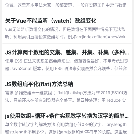
位置。这里基本用法大家一般都清楚，一般在实际工作中常与数组
的方法合用来对数组进行一些操作
关于Vue不能监听（watch）数组变化
vue无法监听数组变化的情况，但是数组在下面两种情况下无法监
听：利用索引直接设置数组项时，例如arr[indexofitem]=newValu
e；修改数组的长度时，例如arr.length=newLength
JS计算两个数组的交集、差集、并集、补集（多种实现方式）
使用 ES5 语法来实现虽然会麻烦些，但兼容性最好，不用考虑浏览
器 JavaScript 版本，使用 ES5 语法来实现虽然会麻烦些，但兼容
性最好，不用考虑浏览器 JavaScript 版本。也不用引入其他第三
方库。
JS数组扁平化(flat)方法总结
需求:多维数组=>一维数组 ；flat和flatMap方法为ES2019(ES10)方
法，目前还未在所有浏览器完全兼容。第四种处理：用 reduce 实
现数组的 flat 方法
js使用数组+循环+条件实现数字转换为汉字的简单方法。
单个数字转汉字的解决方法:利用数组存储0-9的汉字、 ary.length
和str.length不用多说，这是指ary数组和str字符串的长度。这里我