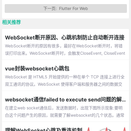
下一页:
Flutter For Web
相关推荐
WebSocket断开原因、心跳机制防止自动断开连接
WebSocket断开的原因有很多，最好在WebSocket断开时，将错
误打印出来。WebSocket断开时，会触发CloseEvent, CloseEvent
会在连接关闭时发送给使用 WebSockets 的客户端. 它在 WebSoc
ket 对象的 onclose 事件监听器中使用。
vue封装websocket心跳包
WebSocket 是 HTML5 开始提供的一种在单个 TCP 连接上进行全
双工通讯的协议。WebSocket 使得客户端和服务器之间的数据交
换变得更加简单，允许服务端主动向客户端推送数据
websocket通信failed to execute send问题的解决
在建立web socket通信后，发送数据时，出现下图所示现象:要明
白这个问题产生的原因，就需要了解websocket的几个状态。通常
在实例化一个websocket对象之后，客户端就会与服务器进行连接
理解WebSocket心跳及重连机制