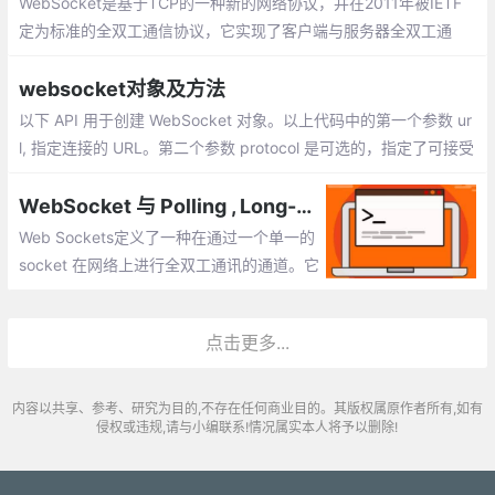
WebSocket是基于TCP的一种新的网络协议，并在2011年被IETF
定为标准的全双工通信协议，它实现了客户端与服务器全双工通
信。 WebSocket 使得客户端和服务器之间的数据交换变得更加简
单，允许服务端主动向客户端推送数据。
websocket对象及方法
以下 API 用于创建 WebSocket 对象。以上代码中的第一个参数 ur
l, 指定连接的 URL。第二个参数 protocol 是可选的，指定了可接受
的子协议。以下是 WebSocket 对象的属性。
WebSocket 与 Polling , Long-Polling , Streaming 的比较！
Web Sockets定义了一种在通过一个单一的
socket 在网络上进行全双工通讯的通道。它
不仅仅是传统的 HTTP 通讯的一个增量的提
高，尤其对于实时、事件驱动的应用来说是
点击更多...
一个飞跃。
内容以共享、参考、研究为目的,不存在任何商业目的。其版权属原作者所有,如有
侵权或违规,请与小编联系!情况属实本人将予以删除!