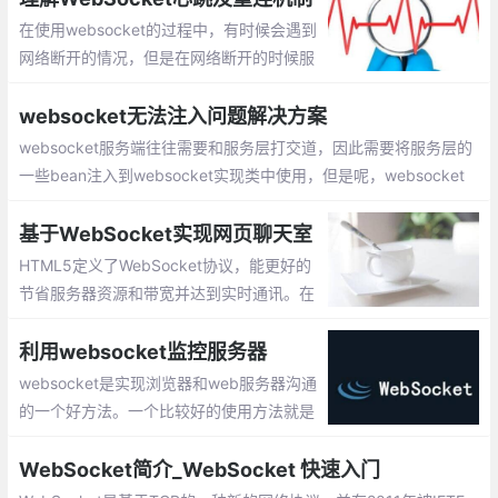
在使用websocket的过程中，有时候会遇到
网络断开的情况，但是在网络断开的时候服
务器端并没有触发onclose的事件。这样会
有：服务器会继续向客户端发送多余的链
websocket无法注入问题解决方案
接，并且这些数据还会丢失
websocket服务端往往需要和服务层打交道，因此需要将服务层的
一些bean注入到websocket实现类中使用，但是呢，websocket
实现类虽然顶部加上了@Component注解，依然无法通过@Resour
ce和@Autowire注入spring容器管理下的bean
基于WebSocket实现网页聊天室
HTML5定义了WebSocket协议，能更好的
节省服务器资源和带宽并达到实时通讯。在
WebSocket API，浏览器和服务器只需要做
一个握手的动作，然后，浏览器和服务器之
利用websocket监控服务器
间就形成了一条快速通道。两者之间就直接
websocket是实现浏览器和web服务器沟通
可以数据互相传送。
的一个好方法。一个比较好的使用方法就是
在web网页上使用websocket，然后再起一
个webdocketd服务器。
WebSocket简介_WebSocket 快速入门