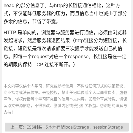
head 的部分信息了。与http的长链接通信相比，这种方
式，不仅能降低服务器的压力，而且信息当中也减少了部分
多余的信息，节省了带宽。
HTTP 是单向的，浏览器与服务器进行通信，必须由浏览器
发起请求，然后服务器返回结果（http链接分为短链接，长
链接，短链接是每次请求都要三次握手才能发送自己的信
息。即每一个request对应一个response。长链接是在一定
的期限内保持 TCP 连接不断开。）
本文内容仅供个人学习、研究或参考使用，不构成任何形式的决策建议、
专业指导或法律依据。未经授权，禁止任何单位或个人以商业售卖、虚假
宣传、侵权传播等非学习研究目的使用本文内容。如需分享或转载，请保
留原文来源信息，不得篡改、删减内容或侵犯相关权益。感谢您的理解与
支持！
上一页:
ES6封装H5本地存储localStorage、sessionStorage