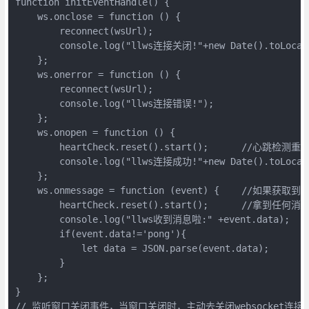
function initEventHandle() {

    ws.onclose = function () {

        reconnect(wsUrl);

        console.log("llws连接关闭!"+new Date().toLocale
    };

    ws.onerror = function () {

        reconnect(wsUrl);

        console.log("llws连接错误!");

    };

    ws.onopen = function () {

        heartCheck.reset().start();      //心跳检测重置
        console.log("llws连接成功!"+new Date().toLocale
    };

    ws.onmessage = function (event) {    //如果
        heartCheck.reset().start();      //拿
        console.log("llws收到消息啦:" +event.data);

        if(event.data!='pong'){

            let data = JSON.parse(event.data);

        }

    };

}

// 监听窗口关闭事件，当窗口关闭时，主动去关闭websocket连接