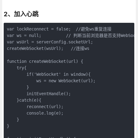
2、加入心跳
var lockReconnect = false;  //避免ws重复连接

var ws = null;          // 判断当前浏览器是否支持WebSocke
var wsUrl = serverConfig.socketUrl;

createWebSocket(wsUrl);   //连接ws

function createWebSocket(url) {

    try{

        if('WebSocket' in window){

            ws = new WebSocket(url);

        }

        initEventHandle();

    }catch(e){

        reconnect(url);

        console.log(e);

    }     

}
