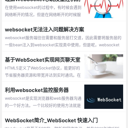
在使用websocket的过程中，有时候会遇到
网络断开的情况，但是在网络断开的时候服
务器端并没有触发onclose的事件。这样会
有：服务器会继续向客户端发送多余的链
websocket无法注入问题解决方案
接，并且这些数据还会丢失
websocket服务端往往需要和服务层打交道，因此需要将服务层的
一些bean注入到websocket实现类中使用，但是呢，websocket
实现类虽然顶部加上了@Component注解，依然无法通过@Resour
ce和@Autowire注入spring容器管理下的bean
基于WebSocket实现网页聊天室
HTML5定义了WebSocket协议，能更好的
节省服务器资源和带宽并达到实时通讯。在
WebSocket API，浏览器和服务器只需要做
一个握手的动作，然后，浏览器和服务器之
利用websocket监控服务器
间就形成了一条快速通道。两者之间就直接
websocket是实现浏览器和web服务器沟通
可以数据互相传送。
的一个好方法。一个比较好的使用方法就是
在web网页上使用websocket，然后再起一
个webdocketd服务器。
WebSocket简介_WebSocket 快速入门