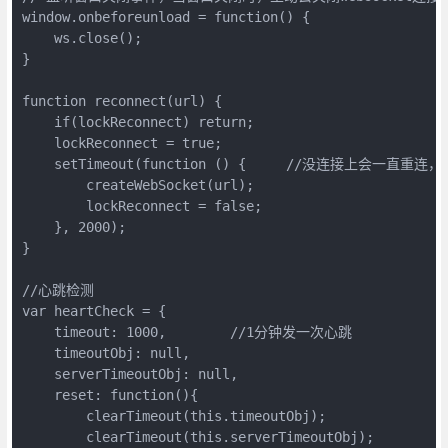
window.onbeforeunload = function() {

    ws.close();

}  

function reconnect(url) {

    if(lockReconnect) return;

    lockReconnect = true;

    setTimeout(function () {     //没连接上会一直
        createWebSocket(url);

        lockReconnect = false;

    }, 2000);

}

//心跳检测

var heartCheck = {

    timeout: 1000,        //1分钟发一次心跳

    timeoutObj: null,

    serverTimeoutObj: null,

    reset: function(){

        clearTimeout(this.timeoutObj);

        clearTimeout(this.serverTimeoutObj);
