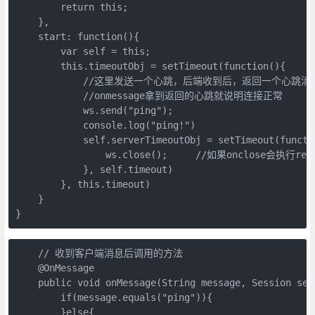
        return this;

    },

    start: function(){

        var self = this;

        this.timeoutObj = setTimeout(function(){

            //这里发送一个心跳，后端收到后，返回一个心跳消息
            //onmessage拿到返回的心跳就说明连接正常

            ws.send("ping");

            console.log("ping!")

            self.serverTimeoutObj = setTimeo
                ws.close();     //如果onclose会
            }, self.timeout)

        }, this.timeout)

    }

}
    // 收到客户端消息后调用的方法 

    @OnMessage  

    public void onMessage(String message, Session sess
        if(message.equals("ping")){

        }else{
