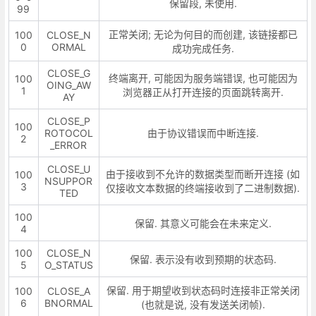
保留段, 未使用.
99
正常关闭; 无论为何目的而创建, 该链接都已
100
CLOSE_N
0
ORMAL
成功完成任务.
CLOSE_G
终端离开, 可能因为服务端错误, 也可能因为
100
OING_AW
1
浏览器正从打开连接的页面跳转离开.
AY
CLOSE_P
100
ROTOCOL
由于协议错误而中断连接.
2
_ERROR
CLOSE_U
由于接收到不允许的数据类型而断开连接 (如
100
NSUPPOR
3
仅接收文本数据的终端接收到了二进制数据).
TED
100
保留. 其意义可能会在未来定义.
4
100
CLOSE_N
保留. 表示没有收到预期的状态码.
5
O_STATUS
保留. 用于期望收到状态码时连接非正常关闭
100
CLOSE_A
6
BNORMAL
(也就是说, 没有发送关闭帧).