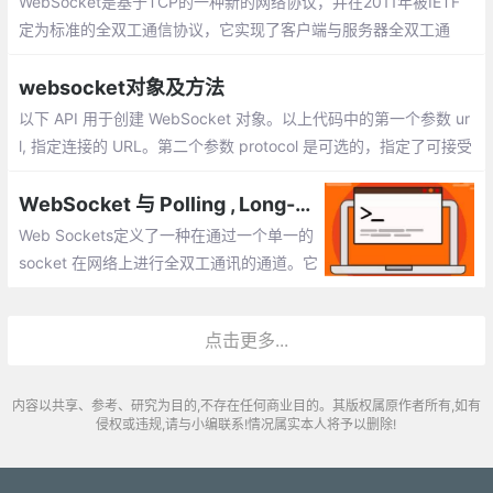
WebSocket是基于TCP的一种新的网络协议，并在2011年被IETF
定为标准的全双工通信协议，它实现了客户端与服务器全双工通
信。 WebSocket 使得客户端和服务器之间的数据交换变得更加简
单，允许服务端主动向客户端推送数据。
websocket对象及方法
以下 API 用于创建 WebSocket 对象。以上代码中的第一个参数 ur
l, 指定连接的 URL。第二个参数 protocol 是可选的，指定了可接受
的子协议。以下是 WebSocket 对象的属性。
WebSocket 与 Polling , Long-Polling , Streaming 的比较！
Web Sockets定义了一种在通过一个单一的
socket 在网络上进行全双工通讯的通道。它
不仅仅是传统的 HTTP 通讯的一个增量的提
高，尤其对于实时、事件驱动的应用来说是
点击更多...
一个飞跃。
内容以共享、参考、研究为目的,不存在任何商业目的。其版权属原作者所有,如有
侵权或违规,请与小编联系!情况属实本人将予以删除!