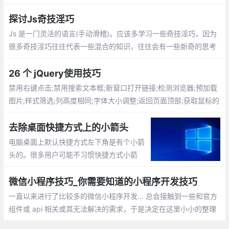
如果加载时间超过3秒，会有 40％ 的用户放弃访问你的网站
探讨Js奇技淫巧
Js 是一门灵活的语言(手动滑稽)。应该多学习一些奇技淫巧，因为
很多奇技淫巧往往代表一些混合的知识，往往会有一些新奇的思考
与体验（怎么我想不出来？）
26 个 jQuery使用技巧
禁用右键点击;禁用搜索文本框;新窗口打开链接;检测浏览器;预加载
图片;样式筛选;列高度相同;字体大小调整;返回页面顶部;获取鼠标的
xy坐标;验证元素是否为空;替换元素
去除桌面快捷方式上的小箭头
电脑桌面上默认快捷方式左下角是有个小箭
头的。很多用户可能不习惯快捷方式小箭
头。那怎么去掉呢？新建一个TXT文档（文
档的名称自己顺便命名即可），然后把下面
微信小程序技巧_你需要知道的小程序开发技巧
的这些英文全部复制到TXT文档内保存。把
一直以来进行了比较多的微信小程序开发... 总会接触到一些和官方
TXT文档的扩展名改成 .bat
组件或 api 相关或其无法解决的需求，于是决定在这里小小的整理
一下微信小程序开发的一些技巧