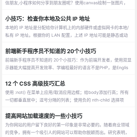
信朋友,小程序如何分享到朋友圈呢？使用canvas绘制一张图片，
并用wx.previewImage预览图片，然后长按图片保存图片到手机。
小技巧：检查你本地及公共 IP 地址
本地的 IP 地址是分配给你计算机上的内部硬件或虚拟网卡的本地/
私有 IP 地址。根据你的 LAN 配置，上述 IP 地址可能是静态或动
态的。公共的 IP 地址是你的 Internet 服务提供商（ISP）为你分配
的公共/外部 IP 地址。
前端新手程序员不知道的 20个小技巧
前端新手程序员不知道的 20个小技巧：作为前端开发者，使用双显
示器能大幅提高开发效率、学编程最好的语言不是PHP，是Englis
h、东西交付之前偷偷测试一遍、问别人之前最好先自己百度，goo
gle一下、把觉得不靠谱的需求放到最后做，很可能到时候需求就变
12 个 CSS 高级技巧汇总
了...
使用 :not() 在菜单上应用/取消应用边框；给body添加行高；所有
一切都垂直居中；逗号分隔的列表；使用负的 nth-child 选择项
目；对图标使用SVG；优化显示文本；对纯CSS滑块使用 max-hei
ght；继承 box-sizing
提高网站加载速度的一些小技巧
为你网站的用户留下良好的第一印象是非常必要的。随着商业领域
的竞争，拥有一个吸引人的网站可以帮助你脱颖而出。研究表明，