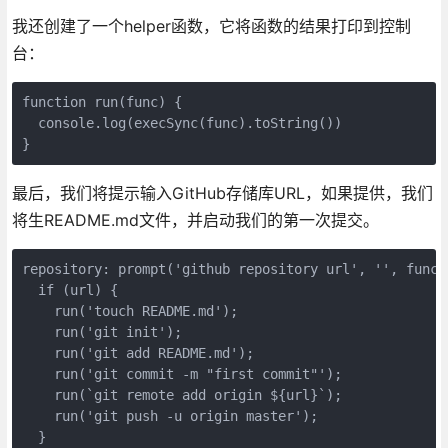
我还创建了一个helper函数，它将函数的结果打印到控制
台：
function run(func) {

  console.log(execSync(func).toString())

最后，我们将提示输入GitHub存储库URL，如果提供，我们
将生README.md文件，并启动我们的第一次提交。
repository: prompt('github repository url', '', functi
  if (url) {

    run('touch README.md');

    run('git init');

    run('git add README.md');

    run('git commit -m "first commit"');

    run(`git remote add origin ${url}`);

    run('git push -u origin master');

  }
