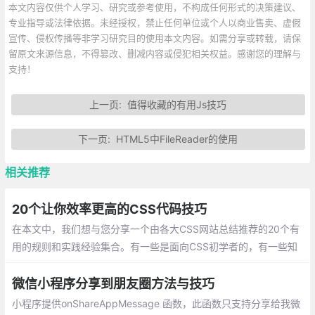
本文内容仅供个人学习、研究或参考使用，不构成任何形式的决策建议、
专业指导或法律依据。未经授权，禁止任何单位或个人以商业售卖、虚假
宣传、侵权传播等非学习研究目的使用本文内容。如需分享或转载，请保
留原文来源信息，不得篡改、删减内容或侵犯相关权益。感谢您的理解与
支持！
上一页:
值得收藏的有用Js技巧
下一页:
HTML5中FileReader的使用
相关推荐
20个让你效率更高的CSS代码技巧
在本文中，我们想与您分享一个由各大CSS网站总结推荐的20个有
用的规则和实践经验集合。有一些是面向CSS初学者的，有一些知
识点是进阶型的。希望每个人通过这篇文章都能学到对自己有用的
知识
微信小程序分享到朋友圈方法与技巧
小程序提供onShareAppMessage 函数，此函数只支持分享给我微