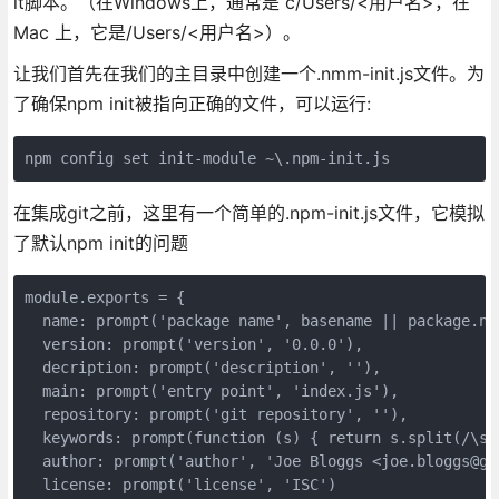
it脚本。（在Windows上，通常是 c/Users/<用户名>，在
Mac 上，它是/Users/<用户名>）。
让我们首先在我们的主目录中创建一个.nmm-init.js文件。为
了确保npm init被指向正确的文件，可以运行:
在集成git之前，这里有一个简单的.npm-init.js文件，它模拟
了默认npm init的问题
module.exports = {

  name: prompt('package name', basename || package.nam
  version: prompt('version', '0.0.0'),

  decription: prompt('description', ''),  

  main: prompt('entry point', 'index.js'),

  repository: prompt('git repository', ''),

  keywords: prompt(function (s) { return s.split(/\s+/
  author: prompt('author', 'Joe Bloggs <joe.bloggs@gm
  license: prompt('license', 'ISC')
