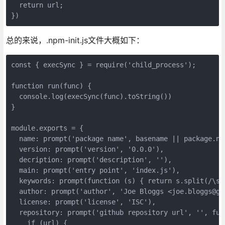
  return url;

总的来说，.npm-init.js文件大概如下：
const { execSync } = require('child_process');

function run(func) {

  console.log(execSync(func).toString())

}

module.exports = {

  name: prompt('package name', basename || package.nam
  version: prompt('version', '0.0.0'),

  decription: prompt('description', ''),

  main: prompt('entry point', 'index.js'),

  keywords: prompt(function (s) { return s.split(/\s+/
  author: prompt('author', 'Joe Bloggs <joe.bloggs@gm
  license: prompt('license', 'ISC'),

  repository: prompt('github repository url', '', func
    if (url) {
