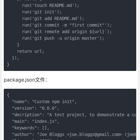
      run('touch README.md');

      run('git init');

      run('git add README.md');

      run('git commit -m "first commit"');

      run(`git remote add origin ${url}`);

      run('git push -u origin master');

    }

    return url;

  }),

package.json文件：
{

  "name": "Custom npm init",

  "version": "0.0.0",

  "decription": "A test project, to demonstrate a cus
  "main": "index.js",

  "keywords": [],

  "author": "Joe Bloggs <joe.bloggs@gmail.com> (joeblo